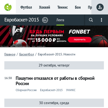
Футбол
Хоккей
Теннис
Бои
Прочие
Главное
Лента
Евробаскет-2015
Лента
Live
Вся лента
Прогнозы
Букмекеры
Фот
Календари
Прогнозы
Трансферы
Live
Фрибет
/
/
Главное
Баскетбол
Евробаскет-2015. Новости
до 15
000 ₽
29 октября, четверг
Новым
игрокам, без
условий
Пашутин отказался от работы в сборной
16:38
России
Футбол
Сборная России
Евробаскет-2015
УНИКС
Лента
Live
30 сентября, среда
РПЛ