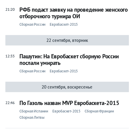
АПЛ
РФБ подаст заявку на проведение женского
21:20
Примера
отборочного турнира ОИ
Лига
Сборная России
Евробаскет-2015
чемпионов
Лига
22 сентября, вторник
Европы
Пашутин: На Евробаскет сборную России
Хоккей
12:35
послали умирать
Лента
Сборная России
Евробаскет-2015
Прогнозы
Трансферы
20 сентября, воскресенье
Live
КХЛ
По Газоль назван MVP Евробаскета-2015
22:46
НХЛ
Сборная Испании
Евробаскет-2015
Сборная Франции
Сборная Литвы
Прогнозы