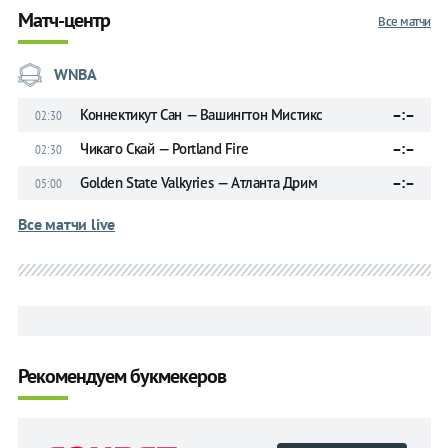
Матч-центр
Все матчи
WNBA
Коннектикут Сан — Вашингтон Мистикс
–:–
02:30
Чикаго Скай — Portland Fire
–:–
02:30
Golden State Valkyries — Атланта Дрим
–:–
05:00
Все матчи live
Рекомендуем букмекеров