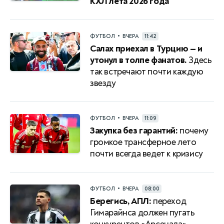
КХЛ лета 2026 года
•
ФУТБОЛ
ВЧЕРА
11:42
Салах приехал в Турцию — и
утонул в толпе фанатов.
Здесь
так встречают почти каждую
звезду
•
ФУТБОЛ
ВЧЕРА
11:09
Закупка без гарантий:
почему
громкое трансферное лето
почти всегда ведет к кризису
•
ФУТБОЛ
ВЧЕРА
08:00
Берегись, АПЛ:
переход
Гимарайнса должен пугать