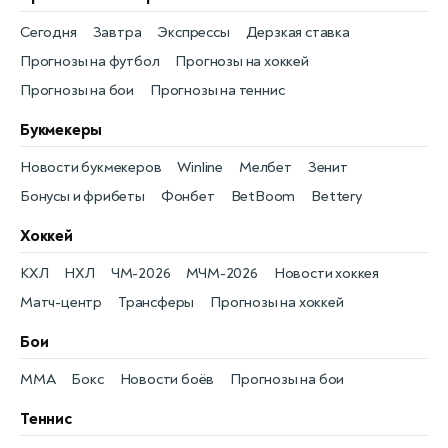
Сегодня
Завтра
Экспрессы
Дерзкая ставка
Прогнозы на футбол
Прогнозы на хоккей
Прогнозы на бои
Прогнозы на теннис
Букмекеры
Новости букмекеров
Winline
Мелбет
Зенит
Бонусы и фрибеты
Фонбет
BetBoom
Bettery
Хоккей
КХЛ
НХЛ
ЧМ-2026
МЧМ-2026
Новости хоккея
Матч-центр
Трансферы
Прогнозы на хоккей
Бои
MMA
Бокс
Новости боёв
Прогнозы на бои
Теннис