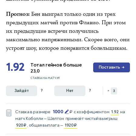
Прогноз:
Бен выиграл только один из трех
предыдущих матчей против Флавио. При этом
их предыдущие встречи получились
максимально напряженными. Скорее всего, они
устроят шоу, которое понравится болельщикам.
1.92
Тотал геймов больше
Поставить
→
23,0
СТАВКА НА МАТЧ #1
Зайдёт
?
Нет
?
=
3
1000
Ставка в размере
₽
с коэффициентом
1.92
на
матч
Коболли — Шелтон
принесёт чистый выигрыш
920₽
, общая выплата —
1920₽