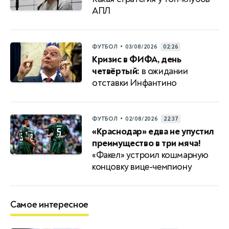
АПЛ
•
ФУТБОЛ
03/08/2026
02:26
Кризис в ФИФА, день
четвёртый:
в ожидании
отставки Инфантино
•
ФУТБОЛ
02/08/2026
22:37
«Краснодар» едва не упустил
преимущество в три мяча!
«Факел» устроил кошмарную
концовку вице-чемпиону
Самое интересное