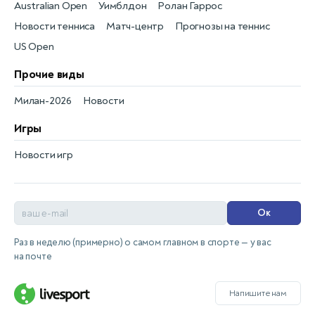
Australian Open
Уимблдон
Ролан Гаррос
Новости тенниса
Матч-центр
Прогнозы на теннис
US Open
Прочие виды
Милан-2026
Новости
Игры
Новости игр
Ок
Раз в неделю (примерно) о самом главном в спорте — у вас
на почте
Напишите нам