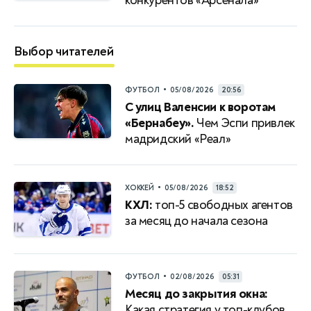
конкурентов «Арсенала»
Выбор читателей
•
ФУТБОЛ
05/08/2026
20:56
С улиц Валенсии к воротам
«Бернабеу».
Чем Эспи привлек
мадридский «Реал»
•
ХОККЕЙ
05/08/2026
18:52
КХЛ:
топ-5 свободных агентов
за месяц до начала сезона
•
ФУТБОЛ
02/08/2026
05:31
Месяц до закрытия окна:
Какая стратегия у топ-клубов