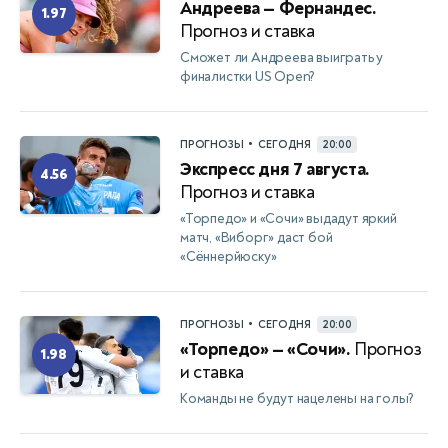
Андреева — Фернандес.
1.97
Прогноз и ставка
Сможет ли Андреева выиграть у
финалистки US Open?
•
ПРОГНОЗЫ
СЕГОДНЯ
20:00
Экспресс дня 7 августа.
4.56
Прогноз и ставка
«Торпедо» и «Сочи» выдадут яркий
матч, «Виборг» даст бой
«Сённерйюску»
•
ПРОГНОЗЫ
СЕГОДНЯ
20:00
«Торпедо» — «Сочи».
Прогноз
1.98
и ставка
Команды не будут нацелены на голы?