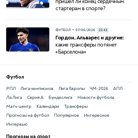
пришел ли конец сердечным
стартерам в спорте?
•
ФУТБОЛ
07/06/2026
23:42
Гордон, Альварес и другие:
какие трансферы потянет
«Барселона»
Футбол
РПЛ
Лига чемпионов
Лига Европы
ЧМ-2026
АПЛ
Ла Лига
Серия А
Бундеслига
Новости футбола
Матч-центр
Календари
Трансферы
Прогнозы на футбол
Популярное
Интересное
Интервью
Прогнозы на спорт