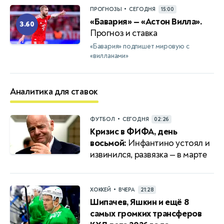
•
ПРОГНОЗЫ
СЕГОДНЯ
15:00
«Бавария» — «Астон Вилла».
3.60
Прогноз и ставка
«Бавария» подпишет мировую с
«вилланами»
Аналитика для ставок
•
ФУТБОЛ
СЕГОДНЯ
02:26
Кризис в ФИФА, день
восьмой:
Инфантино устоял и
извинился, развязка — в марте
•
ХОККЕЙ
ВЧЕРА
21:28
Шипачев, Яшкин и ещё 8
самых громких трансферов