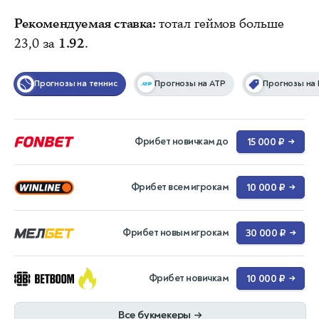
Рекомендуемая ставка:
тотал геймов больше
23,0 за
1.92
.
Прогнозы на теннис
Прогнозы на ATP
Прогнозы на
Фрибет новичкам до
15 000 ₽
→
Фрибет всем игрокам
10 000 ₽
→
Фрибет новым игрокам
30 000 ₽
→
Фрибет новичкам
10 000 ₽
→
Все букмекеры
→