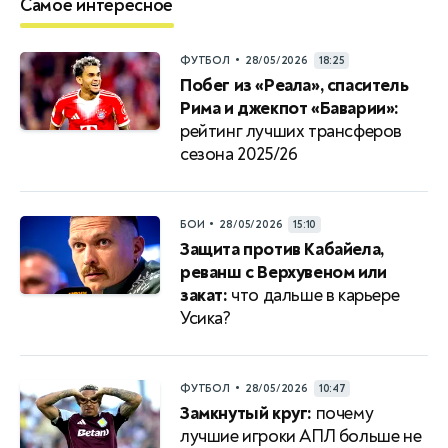
Самое интересное
•
ФУТБОЛ
28/05/2026
18:25
Побег из «Реала», спаситель
Рима и джекпот «Баварии»:
рейтинг лучших трансферов
сезона 2025/26
•
БОИ
28/05/2026
15:10
Защита против Кабайела,
реванш с Верхувеном или
закат:
что дальше в карьере
Усика?
•
ФУТБОЛ
28/05/2026
10:47
Замкнутый круг:
почему
лучшие игроки АПЛ больше не