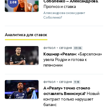
Соболенко — Александрова.
2.08
Прогноз и ставка
Александрова снова удивит
Соболенко?
Аналитика для ставок
•
ФУТБОЛ
СЕГОДНЯ
09:06
Кошмар «Реала»:
«Барселона»
увела Родри и готова к
гегемонии
•
ФУТБОЛ
СЕГОДНЯ
11:18
А «Реалу» точно стоило
оставлять Винисиуса?
Новый
контракт только нарушает
баланс