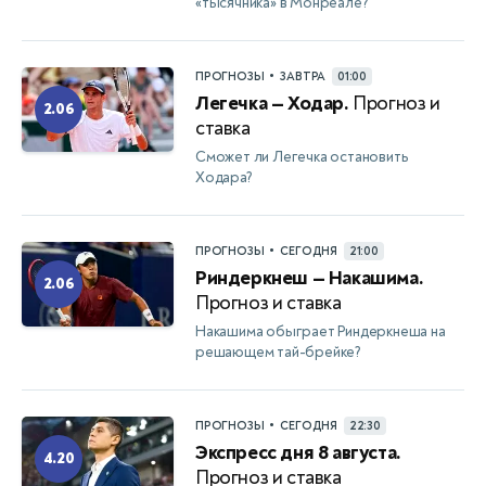
«тысячника» в Монреале?
•
ПРОГНОЗЫ
ЗАВТРА
01:00
Легечка — Ходар.
Прогноз и
2.06
ставка
Сможет ли Легечка остановить
Ходара?
•
ПРОГНОЗЫ
СЕГОДНЯ
21:00
Риндеркнеш — Накашима.
2.06
Прогноз и ставка
Накашима обыграет Риндеркнеша на
решающем тай-брейке?
•
ПРОГНОЗЫ
СЕГОДНЯ
22:30
Экспресс дня 8 августа.
4.20
Прогноз и ставка