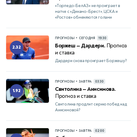
«Торпедо-БелАЗ» не проиграет в
матче с «Динамо-Брест», ЦСКА и
«Ростов» обменяются голами
•
ПРОГНОЗЫ
СЕГОДНЯ
19:30
Боржеш — Дардери.
Прогноз
2.32
и ставка
Дардери снова проиграет Боржешу?
•
ПРОГНОЗЫ
ЗАВТРА
03:30
Свитолина — Анисимова.
1.92
Прогноз и ставка
Свитолина продлит серию побед над
Анисимовой?
•
ПРОГНОЗЫ
ЗАВТРА
02:00