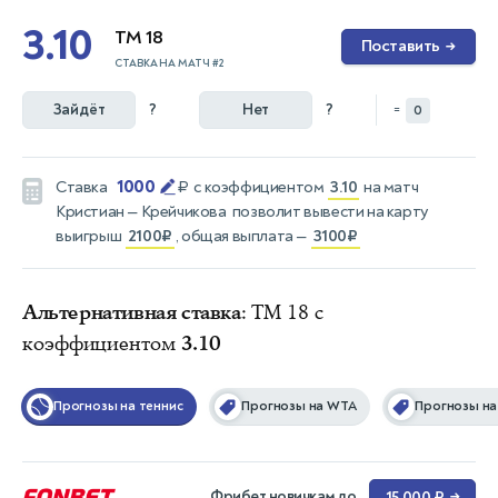
3.10
ТМ 18
Поставить
→
СТАВКА НА МАТЧ #2
Зайдёт
?
Нет
?
=
0
1000
Ставка
₽
с коэффициентом
3.10
на матч
Кристиан — Крейчикова
позволит вывести на карту
выигрыш
2100₽
, общая выплата —
3100₽
Альтернативная ставка
: ТМ 18 с
коэффициентом
3.10
Прогнозы на теннис
Прогнозы на WTA
Прогнозы на
Фрибет новичкам до
15 000 ₽
→