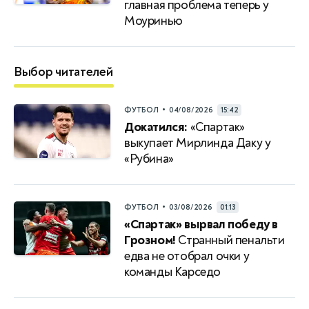
главная проблема теперь у
Моуринью
Выбор читателей
•
ФУТБОЛ
04/08/2026
15:42
Докатился:
«Спартак»
выкупает Мирлинда Даку у
«Рубина»
•
ФУТБОЛ
03/08/2026
01:13
«Спартак» вырвал победу в
Грозном!
Странный пенальти
едва не отобрал очки у
команды Карседо