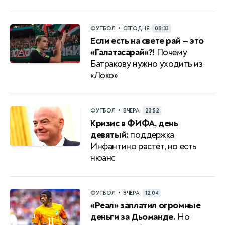
•
ФУТБОЛ
СЕГОДНЯ
08:33
Если есть на свете рай — это
«Галатасарай»?!
Почему
Батракову нужно уходить из
«Локо»
•
ФУТБОЛ
ВЧЕРА
23:52
Кризис в ФИФА, день
девятый:
поддержка
Инфантино растёт, но есть
нюанс
•
ФУТБОЛ
ВЧЕРА
12:04
«Реал» заплатил огромные
деньги за Дьоманде.
Но