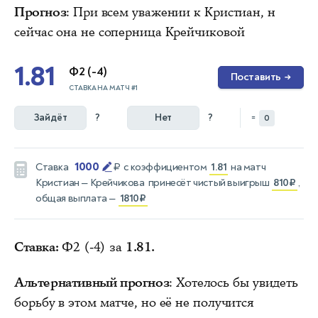
Прогноз
: При всем уважении к Кристиан, н
сейчас она не соперница Крейчиковой
1.81
Ф2 (-4)
Поставить
→
СТАВКА НА МАТЧ #1
Зайдёт
?
Нет
?
=
0
1000
Ставка
₽
с коэффициентом
1.81
на матч
Кристиан — Крейчикова
принесёт чистый выигрыш
810₽
,
общая выплата —
1810₽
Ставка:
Ф2 (-4) за
1.81.
Альтернативный прогноз
: Хотелось бы увидеть
борьбу в этом матче, но её не получится