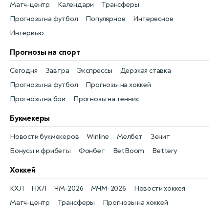
Матч-центр
Календари
Трансферы
Прогнозы на футбол
Популярное
Интересное
Интервью
Прогнозы на спорт
Сегодня
Завтра
Экспрессы
Дерзкая ставка
Прогнозы на футбол
Прогнозы на хоккей
Прогнозы на бои
Прогнозы на теннис
Букмекеры
Новости букмекеров
Winline
Мелбет
Зенит
Бонусы и фрибеты
Фонбет
BetBoom
Bettery
Хоккей
КХЛ
НХЛ
ЧМ-2026
МЧМ-2026
Новости хоккея
Матч-центр
Трансферы
Прогнозы на хоккей