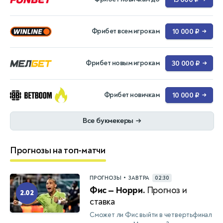
Фрибет всем игрокам
10 000 ₽
→
Фрибет новым игрокам
30 000 ₽
→
Фрибет новичкам
10 000 ₽
→
Все букмекеры
→
Прогнозы на топ-матчи
•
ПРОГНОЗЫ
ЗАВТРА
02:30
Фис — Норри.
Прогноз и
2.02
ставка
Сможет ли Фис выйти в четвертьфинал