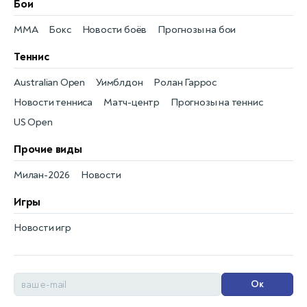
Бои
MMA
Бокс
Новости боёв
Прогнозы на бои
Теннис
Australian Open
Уимблдон
Ролан Гаррос
Новости тенниса
Матч-центр
Прогнозы на теннис
US Open
Прочие виды
Милан-2026
Новости
Игры
Новости игр
Ок