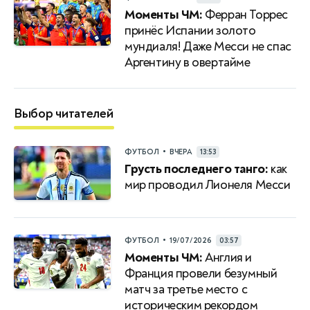
Моменты ЧМ:
Ферран Торрес
принёс Испании золото
мундиаля! Даже Месси не спас
Аргентину в овертайме
Выбор читателей
•
ФУТБОЛ
ВЧЕРА
13:53
Грусть последнего танго:
как
мир проводил Лионеля Месси
•
ФУТБОЛ
19/07/2026
03:57
Моменты ЧМ:
Англия и
Франция провели безумный
матч за третье место с
историческим рекордом