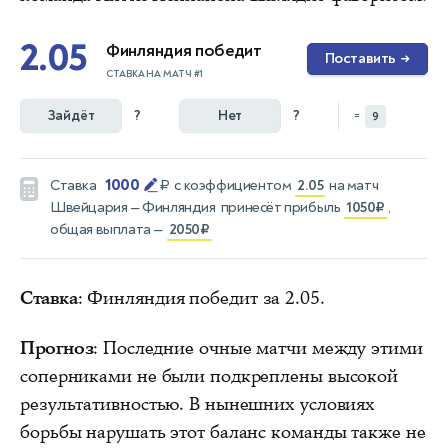
2.05
Финляндия победит
Поставить
→
СТАВКА НА МАТЧ #1
Зайдёт
?
Нет
?
=
9
1000
Ставка
₽
с коэффициентом
2.05
на матч
Швейцария — Финляндия
принесёт прибыль
1050₽
,
общая выплата —
2050₽
Ставка
: Финляндия победит за 2.05.
Прогноз
: Последние очные матчи между этими
соперниками не были подкреплены высокой
результативностью. В нынешних условиях
борьбы нарушать этот баланс команды также не