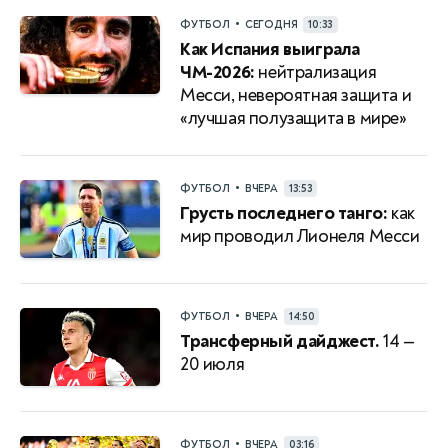
•
ФУТБОЛ
СЕГОДНЯ
10:33
Как Испания выиграла
ЧМ-2026:
нейтрализация
Месси, невероятная защита и
«лучшая полузащита в мире»
•
ФУТБОЛ
ВЧЕРА
13:53
Грусть последнего танго:
как
мир проводил Лионеля Месси
•
ФУТБОЛ
ВЧЕРА
14:50
Трансферный дайджест.
14 —
20 июля
•
ФУТБОЛ
ВЧЕРА
03:16