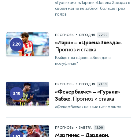
«Гурником», «Ларн» и «Црвена Звезда» в
своем матче не забьют больше трех
голов
•
ПРОГНОЗЫ
СЕГОДНЯ
22:00
«Ларн» — «Црвена Звезда».
2.20
Прогноз и ставка
Выйдет ли «Црвена Звезда» в
полуфинал?
•
ПРОГНОЗЫ
СЕГОДНЯ
21:00
«Фенербахче» — «Гурник»
3.10
Забже.
Прогноз и ставка
«Фенербахче» не заметит поляков
•
ПРОГНОЗЫ
ЗАВТРА
13:00
Мартинес — Дардери.
1.97