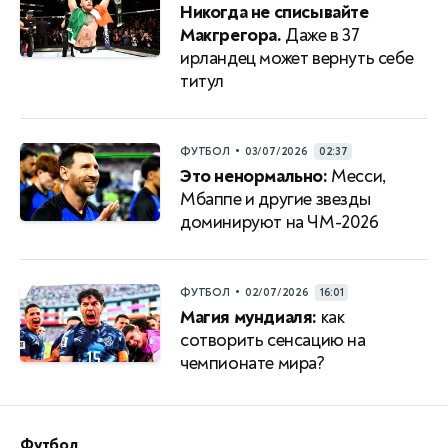
Никогда не списывайте
Макгрегора.
Даже в 37
ирландец может вернуть себе
титул
•
ФУТБОЛ
03/07/2026
02:37
Это ненормально:
Месси,
Мбаппе и другие звезды
доминируют на ЧМ-2026
•
ФУТБОЛ
02/07/2026
16:01
Магия мундиаля:
как
сотворить сенсацию на
чемпионате мира?
Футбол