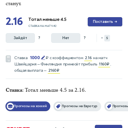
станут.
2.16
Тотал меньше 4.5
Поставить
→
СТАВКА НА МАТЧ #2
Зайдёт
?
Нет
?
=
5
1000
Ставка
₽
с коэффициентом
2.16
на матч
Швейцария — Финляндия
принесёт прибыль
1160₽
,
общая выплата —
2160₽
Ставка
: Тотал меньше 4.5 за 2.16.
Прогнозы на хоккей
Прогнозы на Евротур
Прогноз