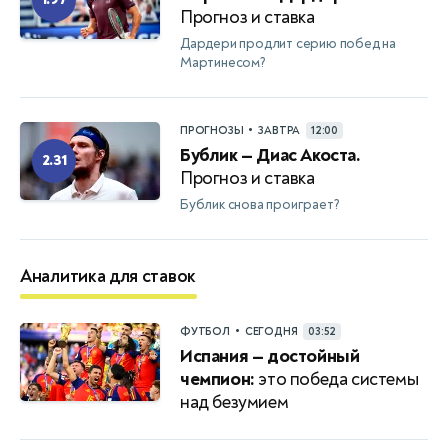
Прогноз и ставка
Дардери продлит серию побед на
Мартинесом?
•
ПРОГНОЗЫ
ЗАВТРА
12:00
Бублик — Диас Акоста.
2.31
Прогноз и ставка
Бублик снова проиграет?
Аналитика для ставок
•
ФУТБОЛ
СЕГОДНЯ
03:52
Испания — достойный
чемпион:
это победа системы
над безумием