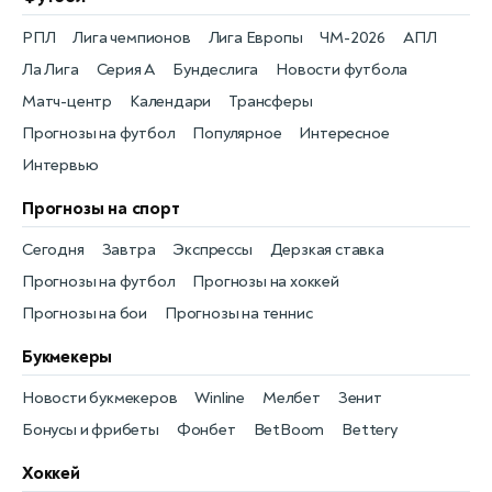
РПЛ
Лига чемпионов
Лига Европы
ЧМ-2026
АПЛ
Ла Лига
Серия А
Бундеслига
Новости футбола
Матч-центр
Календари
Трансферы
Прогнозы на футбол
Популярное
Интересное
Интервью
Прогнозы на спорт
Сегодня
Завтра
Экспрессы
Дерзкая ставка
Прогнозы на футбол
Прогнозы на хоккей
Прогнозы на бои
Прогнозы на теннис
Букмекеры
Новости букмекеров
Winline
Мелбет
Зенит
Бонусы и фрибеты
Фонбет
BetBoom
Bettery
Хоккей