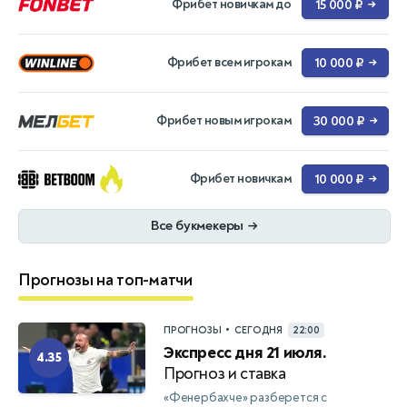
Фрибет новичкам до
15 000 ₽
→
Фрибет всем игрокам
10 000 ₽
→
Фрибет новым игрокам
30 000 ₽
→
Фрибет новичкам
10 000 ₽
→
Все букмекеры
→
Прогнозы на топ-матчи
•
ПРОГНОЗЫ
СЕГОДНЯ
22:00
Экспресс дня 21 июля.
4.35
Прогноз и ставка
«Фенербахче» разберется с