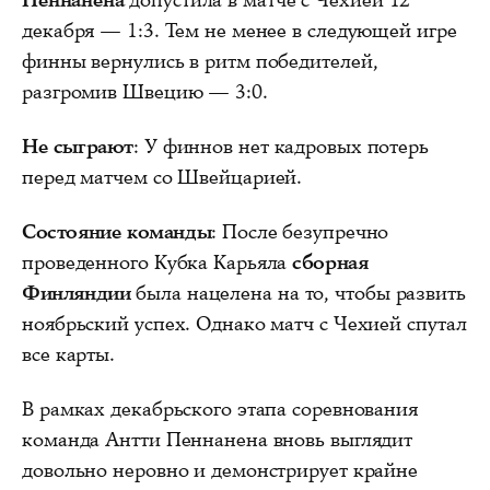
Пеннанена
допустила в матче с Чехией 12
декабря — 1:3. Тем не менее в следующей игре
финны вернулись в ритм победителей,
разгромив Швецию — 3:0.
Не сыграют
: У финнов нет кадровых потерь
перед матчем со Швейцарией.
Состояние команды
: После безупречно
проведенного Кубка Карьяла
сборная
Финляндии
была нацелена на то, чтобы развить
ноябрьский успех. Однако матч с Чехией спутал
все карты.
В рамках декабрьского этапа соревнования
команда Антти Пеннанена вновь выглядит
довольно неровно и демонстрирует крайне