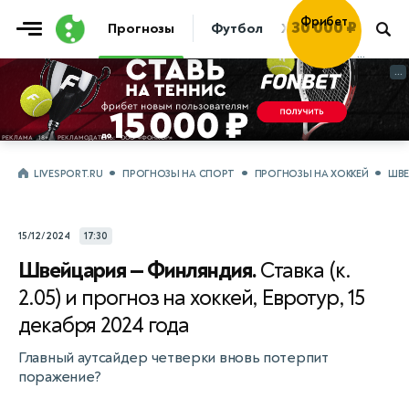
Фрибет
Прогнозы
Футбол
Хоккей
Теннис
30 000 ₽
...
...
LIVESPORT.RU
ПРОГНОЗЫ НА СПОРТ
ПРОГНОЗЫ НА ХОККЕЙ
ШВЕ
15/12/2024
17:30
Швейцария — Финляндия.
Ставка (к.
2.05) и прогноз на хоккей, Евротур, 15
декабря 2024 года
Главный аутсайдер четверки вновь потерпит
поражение?