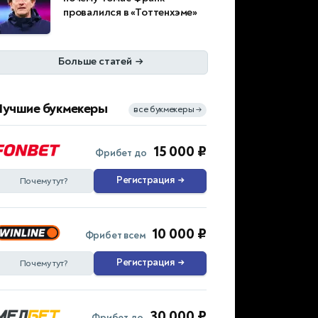
провалился в «Тоттенхэме»
Больше статей
→
Лучшие букмекеры
все букмекеры
→
15 000 ₽
Фрибет до
Регистрация
→
Почему тут?
10 000 ₽
Фрибет всем
Регистрация
→
Почему тут?
30 000 ₽
Фрибет до