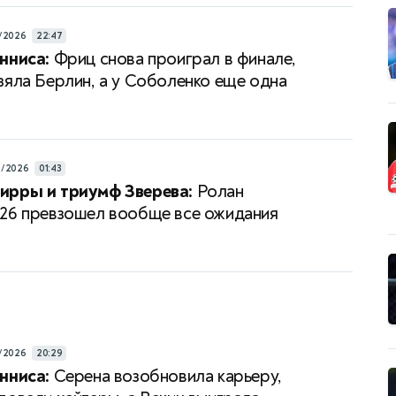
/2026
22:47
нниса:
Фриц снова проиграл в финале,
зяла Берлин, а у Соболенко еще одна
6/2026
01:43
ирры и триумф Зверева:
Ролан
26 превзошел вообще все ожидания
/2026
20:29
нниса:
Серена возобновила карьеру,