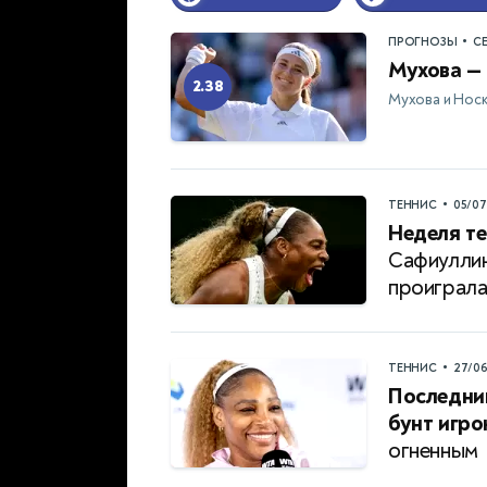
•
ПРОГНОЗЫ
С
Мухова — 
2.38
Мухова и Нос
•
ТЕННИС
05/0
Неделя те
Сафиуллин
проиграл
•
ТЕННИС
27/0
Последни
бунт игро
огненным