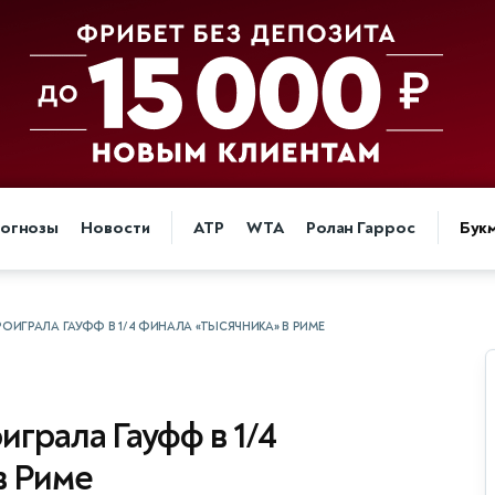
огнозы
Новости
ATP
WTA
Ролан Гаррос
Бук
ОИГРАЛА ГАУФФ В 1/4 ФИНАЛА «ТЫСЯЧНИКА» В РИМЕ
грала Гауфф в 1/4
в Риме