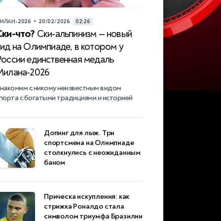
•
ИЛАН-2026
20/02/2026
02:26
Ски-что?
Ски-альпинизм — новый
ид на Олимпиаде, в котором у
России единственная медаль
Милана-2026
накомим с никому неизвестным видом
порта с богатыми традициями и историей
Допинг для лыж. Три
спортсмена на Олимпиаде
столкнулись с неожиданным
баном
Прическа искупления: как
стрижка Роналдо стала
символом триумфа Бразилии