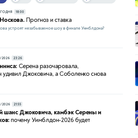
ЕГОДНЯ
18:00
Носкова.
Прогноз и ставка
кова устроят незабываемое шоу в финале Уимблдона?
7/2026
23:26
нниса:
Серена разочаровала,
 удивил Джоковича, а Соболенко снова
а
6/2026
21:55
й шанс Джоковича, камбэк Серены и
ков:
почему Уимблдон-2026 будет