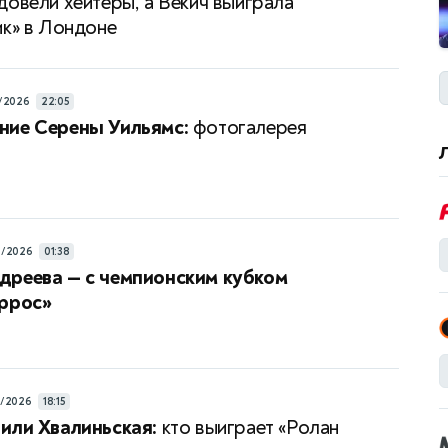
довели хейтеры, а Векич выиграла
ик» в Лондоне
/2026
22:05
ние Серены Уильямс:
фотогалерея
6/2026
01:38
дреева — с чемпионским кубком
аррос»
6/2026
18:15
или Хвалиньская:
кто выиграет «Ролан