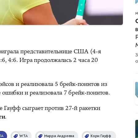
М
в
роиграла представительнице США (4-я
З
:6, 4:6. Игра продолжалась 2 часа 20
с
 эйсов и реализовала 5 брейк-поинтов из
е ошибки и реализовала 7 брейк-поинтов.
е Гауфф сыграет против 27-й ракетки
ти
.
TA
WTA
Мирра Андреева
Кори Гауфф