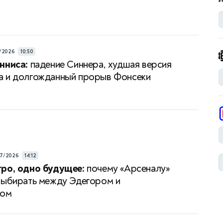
/2026
10:50
нниса:
падение Синнера, худшая версия
 и долгожданный прорыв Фонсеки
7/2026
14:12
ро, одно будущее:
почему «Арсеналу»
выбирать между Эдегором и
сом