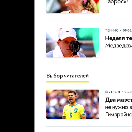
Гаррос»?
•
ТЕННИС
01/06
Неделя те
Медведева
Выбор читателей
•
ФУТБОЛ
06/0
Два маэст
не нужно 
Гимарайн