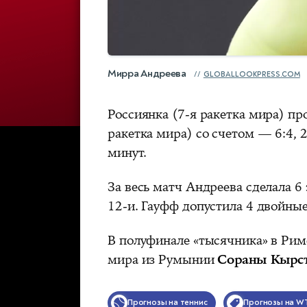
Мирра Андреева
GLOBALLOOKPRESS.COM
Россиянка (7-я ракетка мира) п
ракетка мира) со счетом — 6:4, 2
минут.
За весь матч Андреева сделала 6
12-и. Гауфф допустила 4 двойны
В полуфинале «тысячника» в Рим
мира из Румынии
Сораны Кырс
Прогнозы на теннис
Прогнозы на W