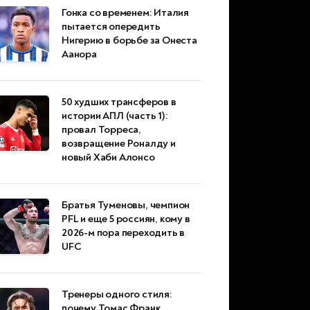
Гонка со временем: Италия
пытается опередить
Нигерию в борьбе за Онеста
Аанора
50 худших трансферов в
истории АПЛ (часть 1):
провал Торреса,
возвращение Роналду и
новый Хаби Алонсо
Братья Туменовы, чемпион
PFL и еще 5 россиян, кому в
2026-м пора переходить в
UFC
Тренеры одного стиля:
почему Томас Франк