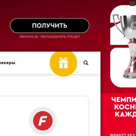
...
мекеры
...