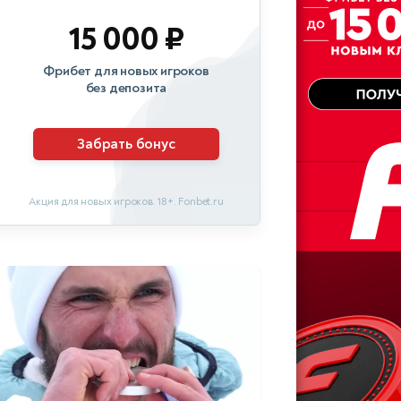
15 000 ₽
Фрибет для новых игроков
без депозита
Забрать бонус
Акция для новых игроков. 18+. Fonbet.ru