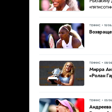
Рыбакину 
«пятисотн
•
ТЕННИС
10/06
Возвраще
•
ТЕННИС
08/0
Мирра Ан
«Ролан Г
•
ТЕННИС
05/0
Андреева 