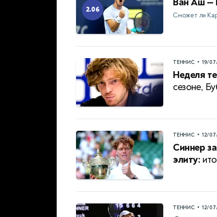
Ван Аш — 
2.06
Сможет ли Ка
•
ТЕННИС
19/07
Неделя те
сезоне, Б
•
ТЕННИС
12/07
Синнер за
элиту:
ито
•
ТЕННИС
12/07