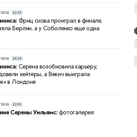
/2026
22:47
нниса:
Фриц снова проиграл в финале,
зяла Берлин, а у Соболенко еще одна
/2026
20:29
нниса:
Серена возобновила карьеру,
довели хейтеры, а Векич выиграла
ик» в Лондоне
/2026
22:05
ние Серены Уильямс:
фотогалерея