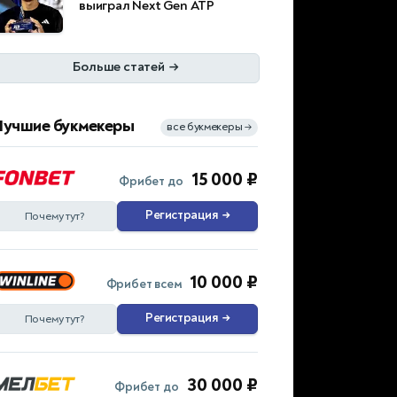
выиграл Next Gen ATP
Больше статей
→
Лучшие букмекеры
все букмекеры
→
15 000 ₽
Фрибет до
Регистрация
→
Почему тут?
10 000 ₽
Фрибет всем
Регистрация
→
Почему тут?
30 000 ₽
Фрибет до