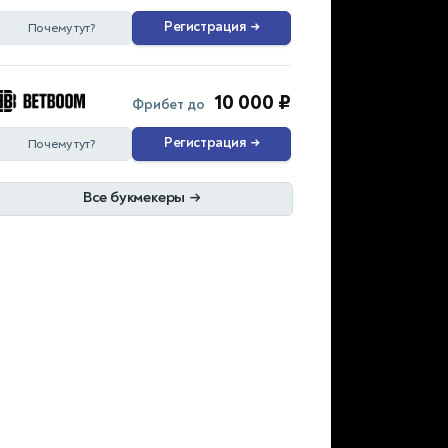
Регистрация
→
Почему тут?
10 000 ₽
Фрибет до
Регистрация
→
Почему тут?
Все букмекеры
→