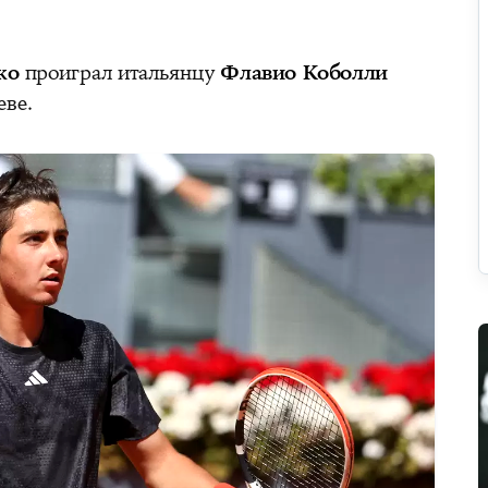
ко
проиграл итальянцу
Флавио Коболли
еве.