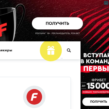
...
мекеры
...