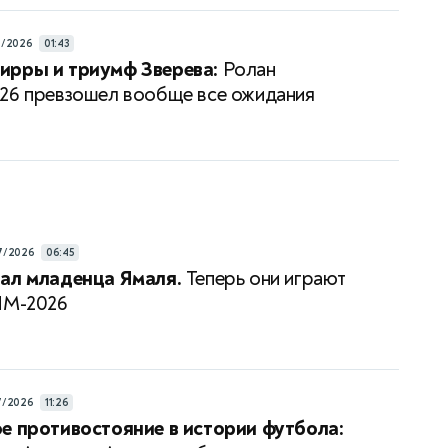
6/2026
01:43
ирры и триумф Зверева:
Ролан
26 превзошел вообще все ожидания
7/2026
06:45
ал младенца Ямаля.
Теперь они играют
ЧМ-2026
7/2026
11:26
е противостояние в истории футбола: