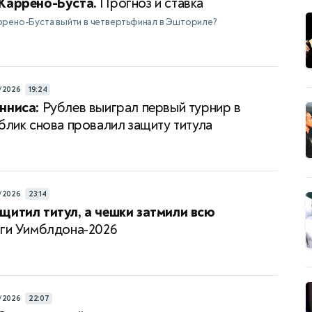
Каррено-Буста.
Прогноз и ставка
ррено-Буста выйти в четвертьфинал в Эшториле?
/2026
19:24
нниса:
Рублев выиграл первый турнир в
ублик снова провалил защиту титула
/2026
23:14
щитил титул, а чешки затмили всю
ги Уимблдона-2026
/2026
22:07