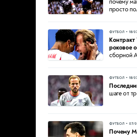
почему ма
просто по
•
ФУТБОЛ
18/0
Контракт 
роковое о
сборной А
•
ФУТБОЛ
18/0
Последни
шаге от т
•
ФУТБОЛ
07/0
Почему Ме