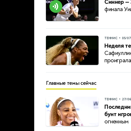
Синнер — 
финала Уи
•
ТЕННИС
05/0
Неделя те
Сафиуллин
проиграл
Главные темы сейчас
•
ТЕННИС
27/0
Последни
бунт игро
огненным