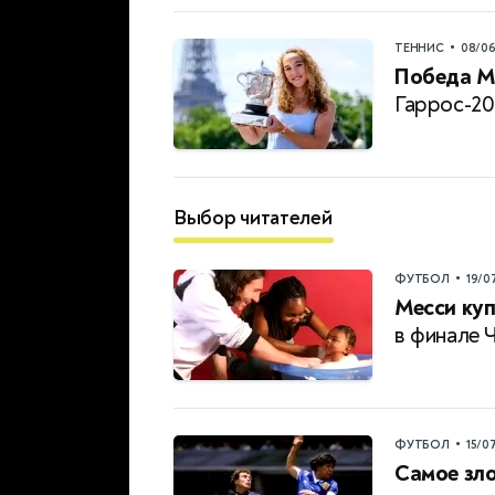
•
ТЕННИС
08/0
Победа М
Гаррос-20
Выбор читателей
•
ФУТБОЛ
19/0
Месси куп
в финале 
•
ФУТБОЛ
15/0
Самое зло