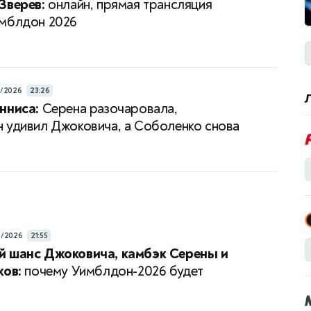
Зверев:
онлайн, прямая трансляция
мблдон 2026
7/2026
23:26
нниса:
Серена разочаровала,
 удивил Джоковича, а Соболенко снова
а
6/2026
21:55
й шанс Джоковича, камбэк Серены и
ков:
почему Уимблдон-2026 будет