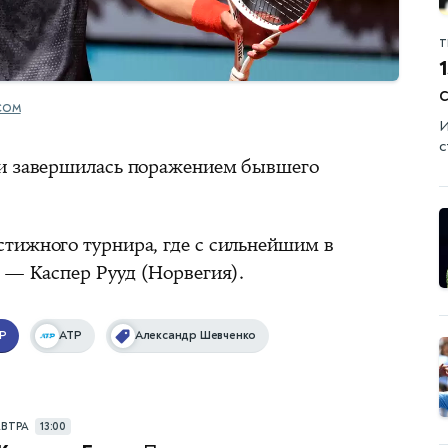
Т
1
COM
И
с
 и завершилась поражением бывшего
тижного турнира, где с сильнейшим в
) — Каспер Рууд (Норвегия).
P
ATP
Александр Шевченко
АВТРА
13:00