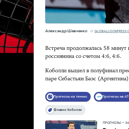
Александр Шевченко
GLOBALLOOKPRESS.
Встреча продолжалась 58 минут
россиянина со счетом 4:6, 4:6.
Коболли вышел в полуфинал прес
паре Себастьян Баэс (Аргентина
Прогнозы на теннис
Прогнозы на AT
Флавио Коболли
•
ПРОГНОЗЫ
З