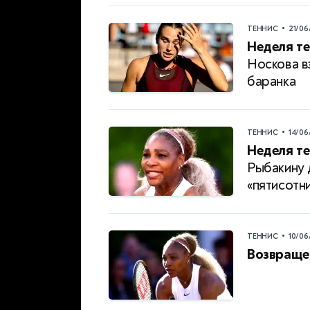
•
ТЕННИС
21/06
Неделя те
Носкова в
баранка
•
ТЕННИС
14/06
Неделя те
Рыбакину 
«пятисотн
•
ТЕННИС
10/06
Возвраще