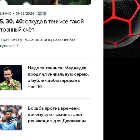
•
ЕННИС
15/03/2026
23:18
5, 30, 40:
откуда в теннисе такой
странный счёт
 при чём тут часы, шагомер и ленивые
туденты?
Неделя тенниса: Медведев
продлил уникальную серию,
а Бублик дебютировал в
топ-10
Борьба против времени:
почему этот сезон станет
решающим для Джоковича