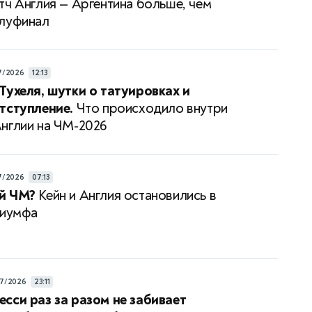
тч Англия — Аргентина больше, чем
луфинал
7/2026
12:13
Тухеля, шутки о татуировках и
тступление.
Что происходило внутри
нглии на ЧМ-2026
7/2026
07:13
й ЧМ?
Кейн и Англия остановились в
риумфа
7/2026
23:11
сси раз за разом не забивает