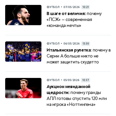
•
ФУТБОЛ
07/05/2026
10:21
В шаге от величия:
почему
«ПСЖ» — современная
«команда мечты»
•
ФУТБОЛ
06/05/2026
13:30
Итальянская рулетка:
почему в
Серии A больше никто не
может защитить скудетто
•
ФУТБОЛ
05/05/2026
10:37
Аукцион невиданной
щедрости:
почему гранды
АПЛ готовы спустить 120 млн
на игрока «Ноттингема»