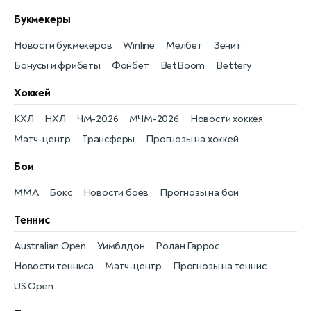
Букмекеры
Новости букмекеров
Winline
Мелбет
Зенит
Бонусы и фрибеты
Фонбет
BetBoom
Bettery
Хоккей
КХЛ
НХЛ
ЧМ-2026
МЧМ-2026
Новости хоккея
Матч-центр
Трансферы
Прогнозы на хоккей
Бои
MMA
Бокс
Новости боёв
Прогнозы на бои
Теннис
Australian Open
Уимблдон
Ролан Гаррос
Новости тенниса
Матч-центр
Прогнозы на теннис
US Open