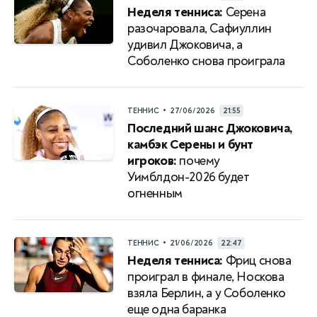
Неделя тенниса:
Серена
разочаровала, Сафиуллин
удивил Джоковича, а
Соболенко снова проиграла
•
ТЕННИС
27/06/2026
21:55
Последний шанс Джоковича,
камбэк Серены и бунт
игроков:
почему
Уимблдон-2026 будет
огненным
•
ТЕННИС
21/06/2026
22:47
Неделя тенниса:
Фриц снова
проиграл в финале, Носкова
взяла Берлин, а у Соболенко
еще одна баранка