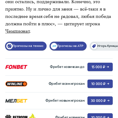
они остались, поддерживали. Конечно, это
приятно. Ну и лично для меня — всё-таки я в
последнее время себя не радовал, любая победа
должна пойти в плюс», — цитирует игрока
Чемпионат
.
Прогнозы на теннис
Прогнозы на ATP
Игорь Куниц
Фрибет новичкам до
15 000 ₽
→
Фрибет всем игрокам
10 000 ₽
→
Фрибет новым игрокам
30 000 ₽
→
Фрибет новичкам
10 000 ₽
→