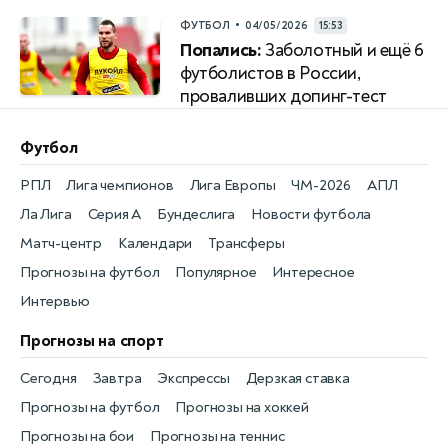
•
ФУТБОЛ
04/05/2026
15:53
Попались:
Заболотный и ещё 6
футболистов в России,
проваливших допинг-тест
Футбол
РПЛ
Лига чемпионов
Лига Европы
ЧМ-2026
АПЛ
Ла Лига
Серия А
Бундеслига
Новости футбола
Матч-центр
Календари
Трансферы
Прогнозы на футбол
Популярное
Интересное
Интервью
Прогнозы на спорт
Сегодня
Завтра
Экспрессы
Дерзкая ставка
Прогнозы на футбол
Прогнозы на хоккей
Прогнозы на бои
Прогнозы на теннис