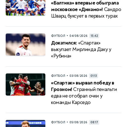
«Балтика» впервые обыграла
московское «Динамо»!
Сандро
Шварц буксует в первых турах
•
ФУТБОЛ
04/08/2026
15:42
Докатился:
«Спартак»
выкупает Мирлинда Даку у
«Рубина»
•
ФУТБОЛ
03/08/2026
01:13
«Спартак» вырвал победу в
Грозном!
Странный пенальти
едва не отобрал очки у
команды Карседо
•
ФУТБОЛ
05/08/2026
08:17