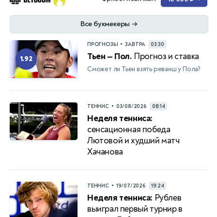
Все букмекеры
→
•
ПРОГНОЗЫ
ЗАВТРА
03:30
Тьен — Пол.
Прогноз и ставка
1.92
Сможет ли Тьен взять реванш у Пола?
•
ТЕННИС
03/08/2026
08:14
Неделя тенниса:
сенсационная победа
Лютовой и худший матч
Хачанова
•
ТЕННИС
19/07/2026
19:24
Неделя тенниса:
Рублев
выиграл первый турнир в