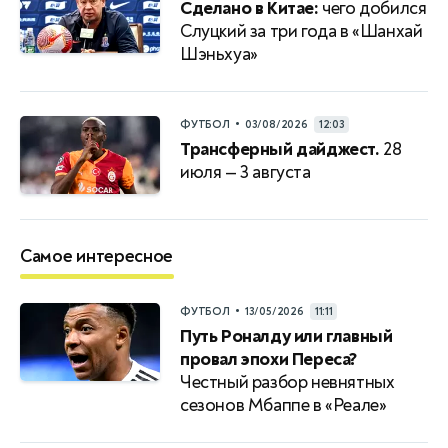
Сделано в Китае:
чего добился
Слуцкий за три года в «Шанхай
Шэньхуа»
•
ФУТБОЛ
03/08/2026
12:03
Трансферный дайджест.
28
июля — 3 августа
Самое интересное
•
ФУТБОЛ
13/05/2026
11:11
Путь Роналду или главный
провал эпохи Переса?
Честный разбор невнятных
сезонов Мбаппе в «Реале»