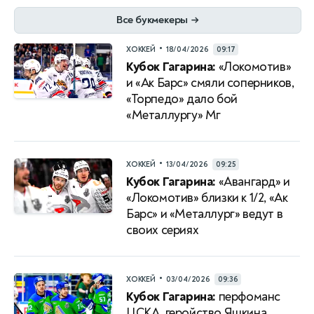
Все букмекеры
→
•
ХОККЕЙ
18/04/2026
09:17
Кубок Гагарина:
«Локомотив»
и «Ак Барс» смяли соперников,
«Торпедо» дало бой
«Металлургу» Мг
•
ХОККЕЙ
13/04/2026
09:25
Кубок Гагарина:
«Авангард» и
«Локомотив» близки к 1/2, «Ак
Барс» и «Металлург» ведут в
своих сериях
•
ХОККЕЙ
03/04/2026
09:36
Кубок Гагарина:
перфоманс
ЦСКА, геройство Яшкина,