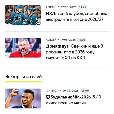
•
ХОККЕЙ
22/06/2026
14:22
НХЛ:
топ-5 клубов, способных
выстрелить в сезоне 2026/27
•
ХОККЕЙ
17/06/2026
17:05
Дома ждут:
Овечкин и еще 8
россиян, кто в 2026 году
сменит НХЛ на КХЛ
Выбор читателей
•
ФУТБОЛ
09/07/2026
05:00
⏰Будильник ЧМ-2026.
9-10
июля: превью матча