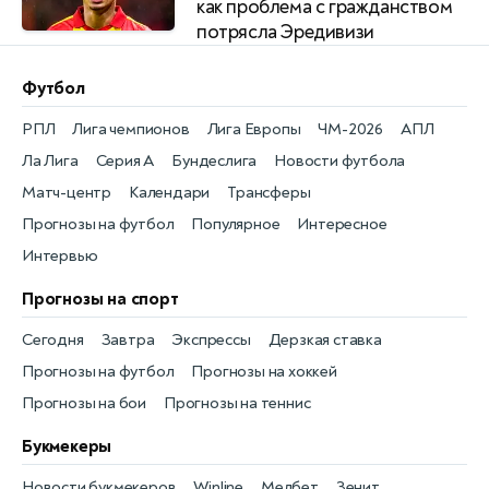
как проблема с гражданством
потрясла Эредивизи
Футбол
РПЛ
Лига чемпионов
Лига Европы
ЧМ-2026
АПЛ
Ла Лига
Серия А
Бундеслига
Новости футбола
Матч-центр
Календари
Трансферы
Прогнозы на футбол
Популярное
Интересное
Интервью
Прогнозы на спорт
Сегодня
Завтра
Экспрессы
Дерзкая ставка
Прогнозы на футбол
Прогнозы на хоккей
Прогнозы на бои
Прогнозы на теннис
Букмекеры
Новости букмекеров
Winline
Мелбет
Зенит