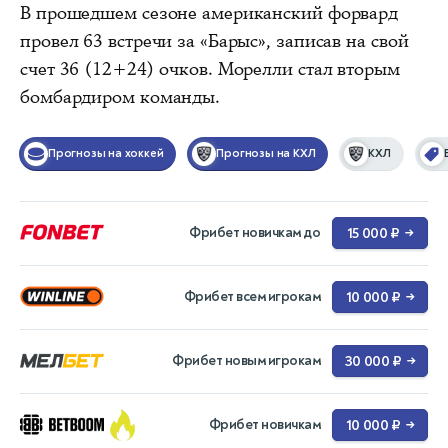
В прошедшем сезоне американский форвард
провел 63 встречи за «Барыс», записав на свой
счет 36 (12+24) очков. Морелли стал вторым
бомбардиром команды.
Прогнозы на хоккей
Прогнозы на КХЛ
КХЛ
Фрибет новичкам до
15 000 ₽
→
Фрибет всем игрокам
10 000 ₽
→
Фрибет новым игрокам
30 000 ₽
→
Фрибет новичкам
10 000 ₽
→