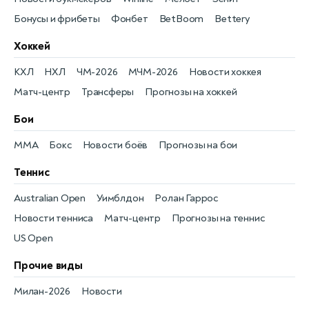
Бонусы и фрибеты
Фонбет
BetBoom
Bettery
Хоккей
КХЛ
НХЛ
ЧМ-2026
МЧМ-2026
Новости хоккея
Матч-центр
Трансферы
Прогнозы на хоккей
Бои
MMA
Бокс
Новости боёв
Прогнозы на бои
Теннис
Australian Open
Уимблдон
Ролан Гаррос
Новости тенниса
Матч-центр
Прогнозы на теннис
US Open
Прочие виды
Милан-2026
Новости