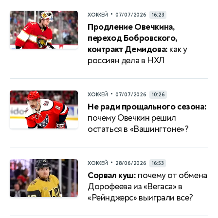
•
ХОККЕЙ
07/07/2026
16:23
Продление Овечкина,
переход Бобровского,
контракт Демидова:
как у
россиян дела в НХЛ
•
ХОККЕЙ
07/07/2026
10:26
Не ради прощального сезона:
почему Овечкин решил
остаться в «Вашингтоне»?
•
ХОККЕЙ
28/06/2026
16:53
Сорвал куш:
почему от обмена
Дорофеева из «Вегаса» в
«Рейнджерс» выиграли все?