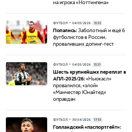
на игрока «Ноттингема»
•
ФУТБОЛ
04/05/2026
15:53
Попались:
Заболотный и ещё 6
футболистов в России,
проваливших допинг-тест
•
ФУТБОЛ
04/05/2026
15:31
Шесть крупнейших переплат в
АПЛ-2025/26:
«Ньюкасл»
провалился, «злой»
«Манчестер Юнайтед»
оправдан
•
ФУТБОЛ
30/04/2026
17:55
Голландский «паспортгейт»: