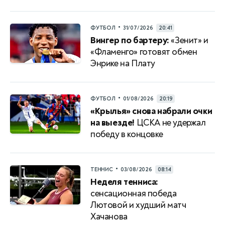
•
ФУТБОЛ
31/07/2026
20:41
Вингер по бартеру:
«Зенит» и
«Фламенго» готовят обмен
Энрике на Плату
•
ФУТБОЛ
01/08/2026
20:19
«Крылья» снова набрали очки
на выезде!
ЦСКА не удержал
победу в концовке
•
ТЕННИС
03/08/2026
08:14
Неделя тенниса:
сенсационная победа
Лютовой и худший матч
Хачанова