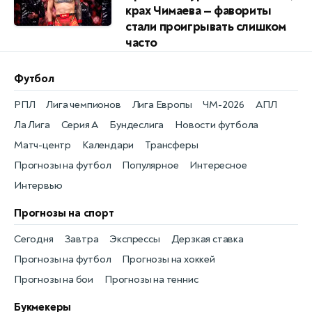
крах Чимаева — фавориты
стали проигрывать слишком
часто
Футбол
РПЛ
Лига чемпионов
Лига Европы
ЧМ-2026
АПЛ
Ла Лига
Серия А
Бундеслига
Новости футбола
Матч-центр
Календари
Трансферы
Прогнозы на футбол
Популярное
Интересное
Интервью
Прогнозы на спорт
Сегодня
Завтра
Экспрессы
Дерзкая ставка
Прогнозы на футбол
Прогнозы на хоккей
Прогнозы на бои
Прогнозы на теннис
Букмекеры