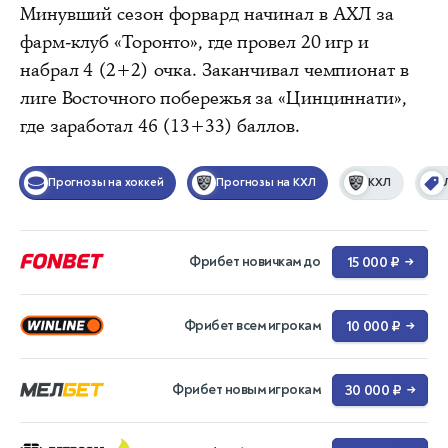
Минувший сезон форвард начинал в АХЛ за
фарм-клуб «Торонто», где провел 20 игр и
набрал 4 (2+2) очка. Заканчивал чемпионат в
лиге Восточного побережья за «Цинциннати»,
где заработал 46 (13+33) баллов.
Прогнозы на хоккей
Прогнозы на КХЛ
КХЛ
Фрибет новичкам до
15 000 ₽
→
Фрибет всем игрокам
10 000 ₽
→
Фрибет новым игрокам
30 000 ₽
→