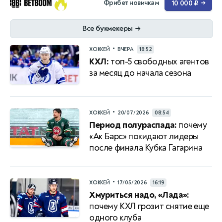
Фрибет новичкам
10 000 ₽
→
Все букмекеры
→
•
ХОККЕЙ
ВЧЕРА
18:52
КХЛ:
топ-5 свободных агентов
за месяц до начала сезона
•
ХОККЕЙ
20/07/2026
08:54
Период полураспада:
почему
«Ак Барс» покидают лидеры
после финала Кубка Гагарина
•
ХОККЕЙ
17/05/2026
16:19
Хмуриться надо, «Лада»:
почему КХЛ грозит снятие еще
одного клуба