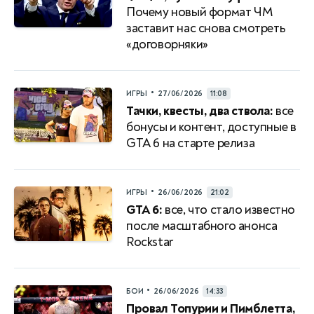
Почему новый формат ЧМ
заставит нас снова смотреть
«договорняки»
•
ИГРЫ
27/06/2026
11:08
Тачки, квесты, два ствола:
все
бонусы и контент, доступные в
GTA 6 на старте релиза
•
ИГРЫ
26/06/2026
21:02
GTA 6:
все, что стало известно
после масштабного анонса
Rockstar
•
БОИ
26/06/2026
14:33
Провал Топурии и Пимблетта,