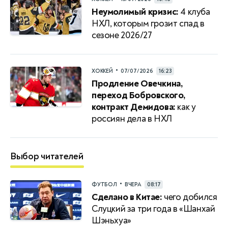
Неумолимый кризис:
4 клуба
НХЛ, которым грозит спад в
сезоне 2026/27
•
ХОККЕЙ
07/07/2026
16:23
Продление Овечкина,
переход Бобровского,
контракт Демидова:
как у
россиян дела в НХЛ
Выбор читателей
•
ФУТБОЛ
ВЧЕРА
08:17
Сделано в Китае:
чего добился
Слуцкий за три года в «Шанхай
Шэньхуа»