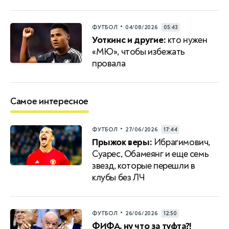
•
ФУТБОЛ
04/08/2026
05:43
Уоткинс и другие:
кто нужен
«МЮ», чтобы избежать
провала
Самое интересное
•
ФУТБОЛ
27/06/2026
17:44
Прыжок веры:
Ибрагимович,
Суарес, Обамеянг и еще семь
звезд, которые перешли в
клубы без ЛЧ
•
ФУТБОЛ
26/06/2026
12:50
ФИФА, ну что за туфта?!