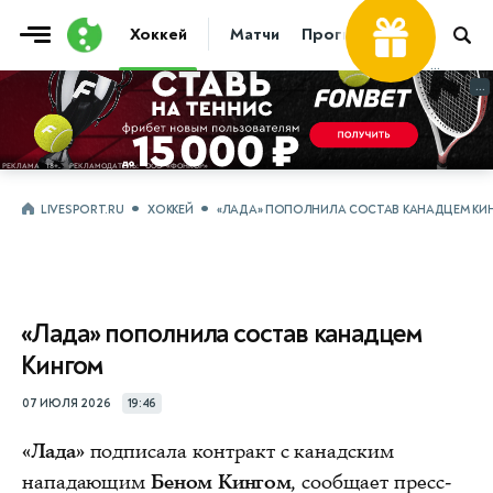
Хоккей
Матчи
Прогнозы
Трансфер
...
...
LIVESPORT.RU
ХОККЕЙ
«ЛАДА» ПОПОЛНИЛА СОСТАВ КАНАДЦЕМ КИ
«Лада» пополнила состав канадцем
Кингом
07 ИЮЛЯ 2026
19:46
«Лада»
подписала контракт с канадским
нападающим
Беном Кингом
, сообщает пресс-