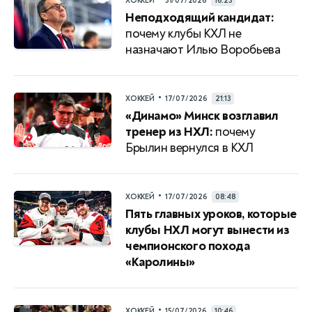
ХОККЕЙ
31/07/2026
16:23
Неподходящий кандидат:
почему клубы КХЛ не
назначают Илью Воробьева
•
ХОККЕЙ
17/07/2026
21:13
«Динамо» Минск возглавил
тренер из НХЛ:
почему
Брылин вернулся в КХЛ
•
ХОККЕЙ
17/07/2026
08:48
Пять главных уроков, которые
клубы НХЛ могут вынести из
чемпионского похода
«Каролины»
•
ХОККЕЙ
15/07/2026
10:46