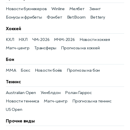
Новости букмекеров
Winline
Мелбет
Зенит
Бонусы и фрибеты
Фонбет
BetBoom
Bettery
Хоккей
КХЛ
НХЛ
ЧМ-2026
МЧМ-2026
Новости хоккея
Матч-центр
Трансферы
Прогнозы на хоккей
Бои
MMA
Бокс
Новости боёв
Прогнозы на бои
Теннис
Australian Open
Уимблдон
Ролан Гаррос
Новости тенниса
Матч-центр
Прогнозы на теннис
US Open
Прочие виды