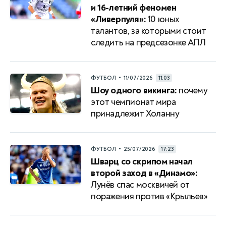
и 16-летний феномен
«Ливерпуля»:
10 юных
талантов, за которыми стоит
следить на предсезонке АПЛ
•
ФУТБОЛ
11/07/2026
11:03
Шоу одного викинга:
почему
этот чемпионат мира
принадлежит Холанну
•
ФУТБОЛ
25/07/2026
17:23
Шварц со скрипом начал
второй заход в «Динамо»:
Лунёв спас москвичей от
поражения против «Крыльев»