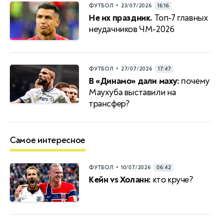
•
ФУТБОЛ
23/07/2026
16:16
Не их праздник.
Топ-7 главных
неудачников ЧМ-2026
•
ФУТБОЛ
27/07/2026
17:47
В «Динамо» дали маху:
почему
Маухуба выставили на
трансфер?
Самое интересное
•
ФУТБОЛ
10/07/2026
06:42
Кейн vs Холанн:
кто круче?