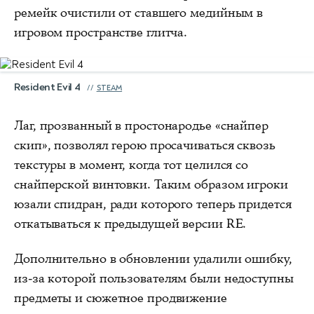
ремейк очистили от ставшего медийным в
игровом пространстве глитча.
Resident Evil 4
STEAM
Лаг, прозванный в простонародье «снайпер
скип», позволял герою просачиваться сквозь
текстуры в момент, когда тот целился со
снайперской винтовки. Таким образом игроки
юзали спидран, ради которого теперь придется
откатываться к предыдущей версии RE.
Дополнительно в обновлении удалили ошибку,
из-за которой пользователям были недоступны
предметы и сюжетное продвижение