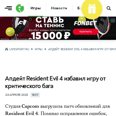
Игры
Новости
Букмекеры
...
...
LIVESPORT.RU
ИГРЫ
АПДЕЙТ RESIDENT EVIL 4 ИЗБАВИЛ ИГРУ ОТ КР
Апдейт Resident Evil 4 избавил игру от
критического бага
24 АПРЕЛЯ 2023
18:57
Студия
Capcom
выгрузила патч обновлений для
Resident Evil 4
. Помимо исправления ошибок,