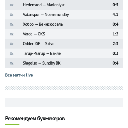
Hedensted — Marienlyst
0:5
Ок
Vatanspor — Noerresundby
4:1
Ок
Хобро — Веннсюссель
0:4
Ок
Varde — OKS
1:2
Ок
Odder IGF — Skive
2:3
Ок
Tarup-Paarup — Вайле
0:3
Ок
Slagelse — Sundby BK
0:4
Ок
Все матчи live
Рекомендуем букмекеров