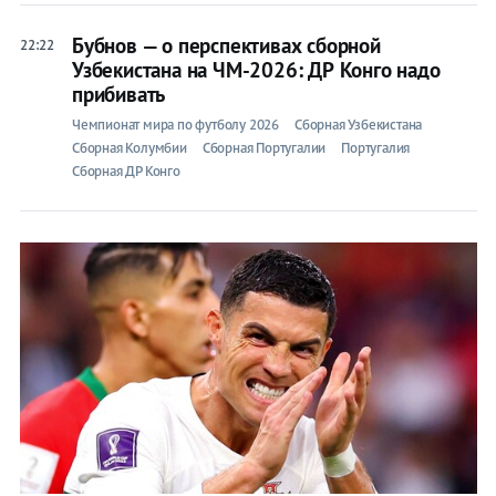
Бубнов — о перспективах сборной
22:22
Узбекистана на ЧМ-2026: ДР Конго надо
прибивать
Прогнозы
Чемпионат мира по футболу 2026
Сборная Узбекистана
Сборная Колумбии
Сборная Португалии
Португалия
на спорт
Сборная ДР Конго
Букмекеры
Хоккей
Теннис
Бои
Прочие
Игры