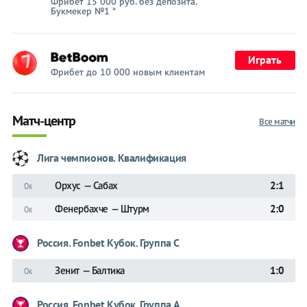
Фрибет 15 000 руб. без депозита.
Букмекер №1 *
Играть
Фрибет до 10 000 новым клиентам
Матч-центр
Все матчи
Лига чемпионов. Квалификация
Орхус — Сабах
2:1
Ок
Фенербахче — Штурм
2:0
Ок
Россия. Fonbet Кубок. Группа C
Зенит — Балтика
1:0
Ок
Россия. Fonbet Кубок. Группа A