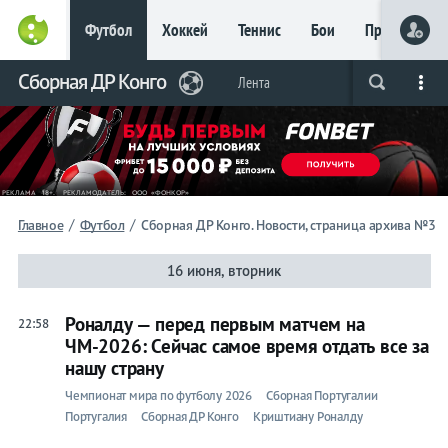
Футбол
Хоккей
Теннис
Бои
Прочие
Главное
Сборная ДР Конго
Фрибет
Лента
Live
Вся лента
Прогнозы
Букмекеры
до 15
000 ₽
Новым
игрокам, без
условий
Футбол
/
/
Главное
Футбол
Сборная ДР Конго. Новости, страница архива №3
Сборная
16 июня, вторник
ДР
Роналду — перед первым матчем на
22:58
ЧМ-2026: Сейчас самое время отдать все за
Конго
нашу страну
Чемпионат мира по футболу 2026
Сборная Португалии
Лента
Португалия
Сборная ДР Конго
Криштиану Роналду