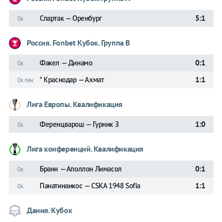
Спартак — Оренбург
5:1
Ок
Россия. Fonbet Кубок. Группа B
Факел — Динамо
0:1
Ок
* Краснодар — Ахмат
1:1
Ок пен.
Лига Европы. Квалификация
Ференцварош — Гурник З
1:0
Ок
Лига конференций. Квалификация
Бранн — Аполлон Лимасол
0:1
Ок
Панатинаикос — CSKA 1948 Sofia
1:1
Ок
Дания. Кубок