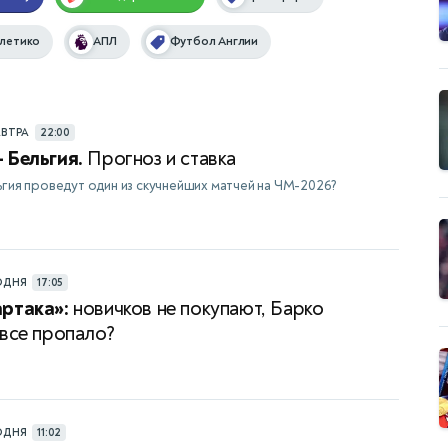
летико
АПЛ
Футбол Англии
АВТРА
22:00
 Бельгия.
Прогноз и ставка
ьгия проведут один из скучнейших матчей на ЧМ-2026?
ОДНЯ
17:05
ртака»:
новичков не покупают, Барко
 все пропало?
ОДНЯ
11:02