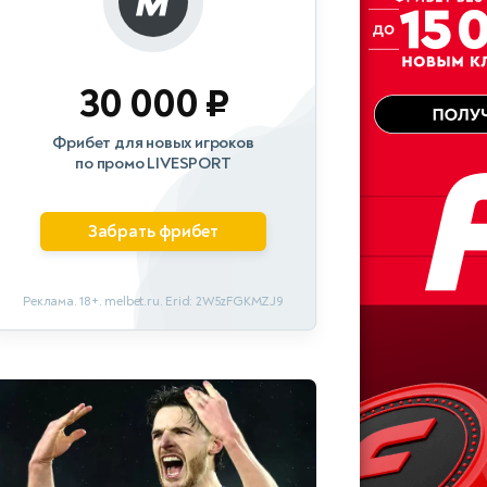
30 000 ₽
Фрибет для новых игроков
по промо LIVESPORT
Забрать фрибет
Реклама. 18+. melbet.ru. Erid: 2W5zFGKMZJ9