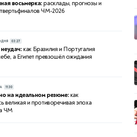
ная восьмерка:
расклады, прогнозы и
етвертьфиналов ЧМ-2026
ОДНЯ
03:27
 неудач:
как Бразилия и Португалия
себе, а Египет превзошёл ожидания
РА
11:30
но на идеальном резюме:
как
сь великая и противоречивая эпоха
на ЧМ