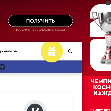
...
укмекеры
...