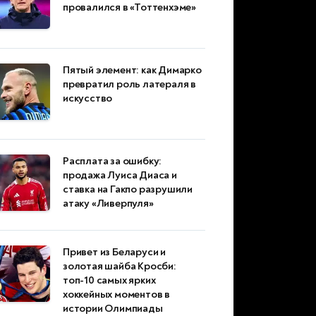
провалился в «Тоттенхэме»
Пятый элемент: как Димарко
превратил роль латераля в
искусство
Расплата за ошибку:
продажа Луиса Диаса и
ставка на Гакпо разрушили
атаку «Ливерпуля»
Привет из Беларуси и
золотая шайба Кросби:
топ-10 самых ярких
хоккейных моментов в
истории Олимпиады