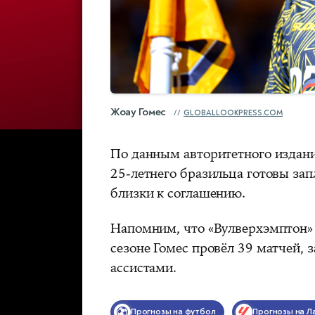
Жоау Гомес
GLOBALLOOKPRESS.COM
По данным авторитетного издания
25‑летнего бразильца готовы зап
близки к соглашению.
Напомним, что «Вулверхэмптон» 
сезоне Гомес провёл 39 матчей, 
ассистами.
Прогнозы на футбол
Прогнозы на Ла