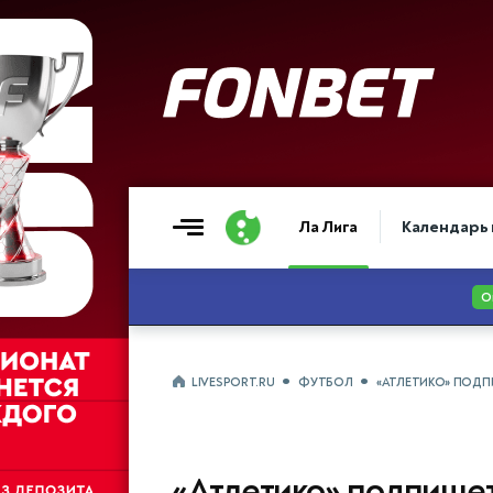
Ла Лига
Календарь 
LIVESPORT.RU
ФУТБОЛ
«АТЛЕТИКО» ПОДП
«Атлетико» подпише