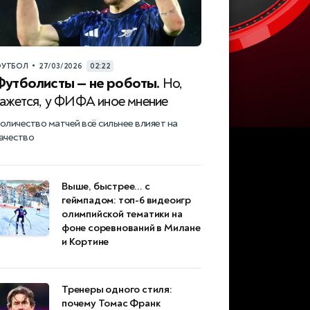
•
УТБОЛ
27/03/2026
02:22
Футболисты — не роботы.
Но,
кажется, у ФИФА иное мнение
оличество матчей всё сильнее влияет на
ачество
Выше, быстрее... с
геймпадом: топ-6 видеоигр
олимпийской тематики на
фоне соревнований в Милане
и Кортине
Тренеры одного стиля:
почему Томас Франк