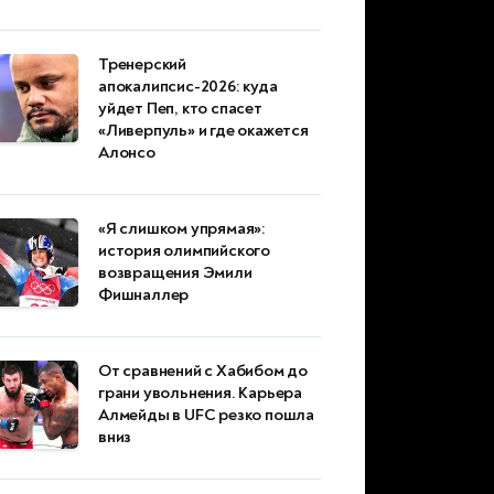
Тренерский
апокалипсис-2026: куда
уйдет Пеп, кто спасет
«Ливерпуль» и где окажется
Алонсо
«Я слишком упрямая»:
история олимпийского
возвращения Эмили
Фишналлер
От сравнений с Хабибом до
грани увольнения. Карьера
Алмейды в UFC резко пошла
вниз