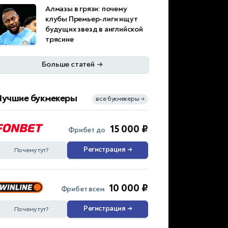
Алмазы в грязи: почему
клубы Премьер-лиги ищут
будущих звезд в английской
трясине
Больше статей
→
Лучшие букмекеры
все букмекеры
→
15 000 ₽
Фрибет до
Регистрация
→
Почему тут?
10 000 ₽
Фрибет всем
Регистрация
→
Почему тут?