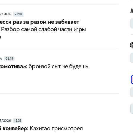
7/2026
23:10
сси раз за разом не забивает
Разбор самой слабой части игры
а
РА
08:19
комотива»:
бронзой сыт не будешь
7/2026
19:31
 конвейер:
Кахигао присмотрел