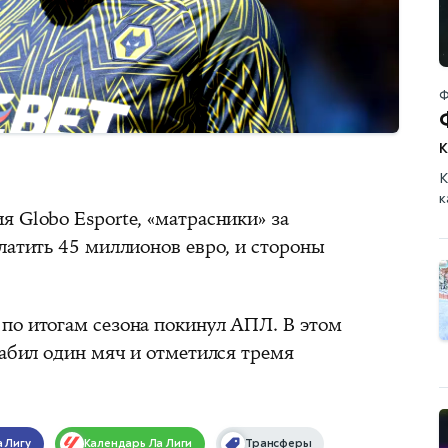
Ф
К
к
 Globo Esporte, «матрасники» за
латить 45 миллионов евро, и стороны
по итогам сезона покинул АПЛ. В этом
забил один мяч и отметился тремя
 Лигу
Календарь
Ла Лиги
Трансферы