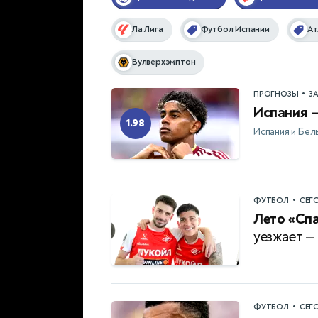
Ла Лига
Футбол Испании
Ат
Вулверхэмптон
•
ПРОГНОЗЫ
З
Испания —
1.98
Испания и Бел
•
ФУТБОЛ
СЕГ
Лето «Спа
уезжает —
•
ФУТБОЛ
СЕГ