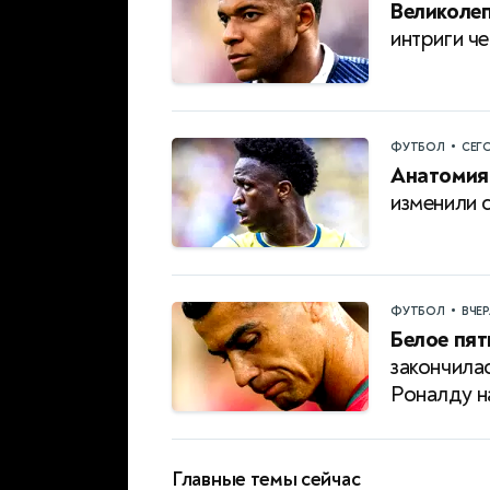
Великолеп
интриги ч
•
ФУТБОЛ
СЕГ
Анатомия
изменили 
•
ФУТБОЛ
ВЧЕ
Белое пят
закончила
Роналду 
Главные темы сейчас