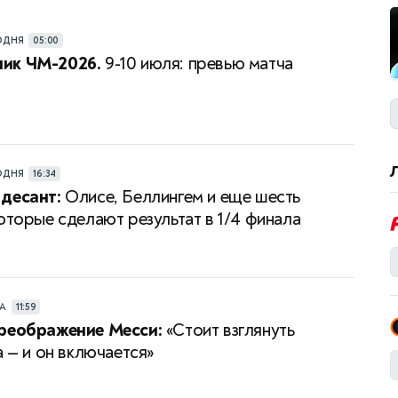
ОДНЯ
05:00
ик ЧМ-2026.
9-10 июля: превью матча
ОДНЯ
16:34
десант:
Олисе, Беллингем и еще шесть
которые сделают результат в 1/4 финала
РА
11:59
преображение Месси:
«Стоит взглянуть
а — и он включается»