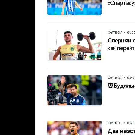
«Спартаку
•
ФУТБОЛ
01/0
Сперцян с
как перей
•
ФУТБОЛ
03/0
⏰Будильн
•
ФУТБОЛ
06/0
Два маэст