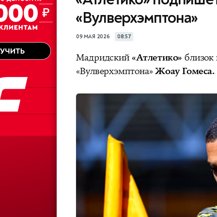
«Вулверхэмптона»
09 МАЯ 2026
08:57
Мадридский
«Атлетико»
близок 
«Вулверхэмптона»
Жоау Гомеса.