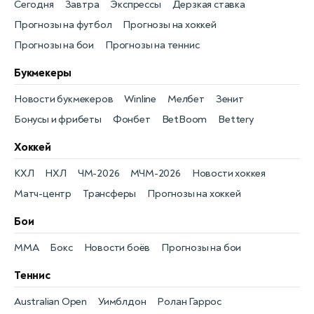
Сегодня
Завтра
Экспрессы
Дерзкая ставка
Прогнозы на футбол
Прогнозы на хоккей
Прогнозы на бои
Прогнозы на теннис
Букмекеры
Новости букмекеров
Winline
Мелбет
Зенит
Бонусы и фрибеты
Фонбет
BetBoom
Bettery
Хоккей
КХЛ
НХЛ
ЧМ-2026
МЧМ-2026
Новости хоккея
Матч-центр
Трансферы
Прогнозы на хоккей
Бои
MMA
Бокс
Новости боёв
Прогнозы на бои
Теннис
Australian Open
Уимблдон
Ролан Гаррос