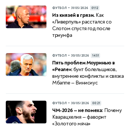
•
ФУТБОЛ
31/05/2026
01:12
Из князей в грязи.
Как
«Ливерпуль» расстался со
Слотом спустя год после
триумфа
•
ФУТБОЛ
30/05/2026
14:51
Пять проблем Моуринью в
«Реале»:
бунт болельщиков,
внутренние конфликты и связка
Мбаппе — Винисиус
•
ФУТБОЛ
30/05/2026
00:21
ЧМ-2026 — не помеха:
Почему
Кварацхелия — фаворит
«Золотого мяча»