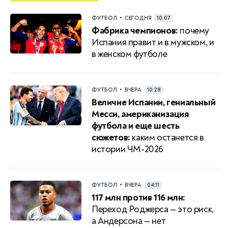
•
ФУТБОЛ
СЕГОДНЯ
10:07
Фабрика чемпионов:
почему
Испания правит и в мужском, и
в женском футболе
•
ФУТБОЛ
ВЧЕРА
10:28
Величие Испании, гениальный
Месси, американизация
футбола и еще шесть
сюжетов:
каким останется в
истории ЧМ-2026
•
ФУТБОЛ
ВЧЕРА
04:11
117 млн против 116 млн:
Переход Роджерса — это риск,
а Андерсона — нет