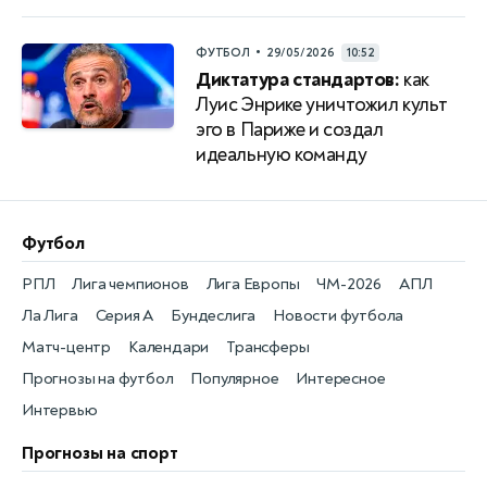
•
ФУТБОЛ
29/05/2026
10:52
Диктатура стандартов:
как
Луис Энрике уничтожил культ
эго в Париже и создал
идеальную команду
Футбол
РПЛ
Лига чемпионов
Лига Европы
ЧМ-2026
АПЛ
Ла Лига
Серия А
Бундеслига
Новости футбола
Матч-центр
Календари
Трансферы
Прогнозы на футбол
Популярное
Интересное
Интервью
Прогнозы на спорт