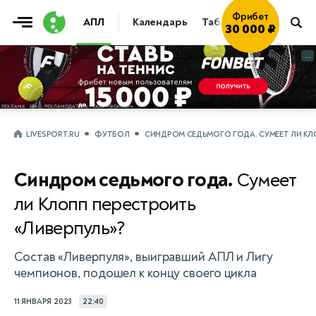
Фрибет
АПЛ
Календарь
Таблица
Прогнозы
30 000 ₽
...
...
LIVESPORT.RU
ФУТБОЛ
СИНДРОМ СЕДЬМОГО ГОДА. СУМЕЕТ ЛИ КЛ
Синдром седьмого года.
Сумеет
ли Клопп перестроить
«Ливерпуль»?
Состав «Ливерпуля», выигравший АПЛ и Лигу
чемпионов, подошел к концу своего цикла
11 ЯНВАРЯ 2023
22:40