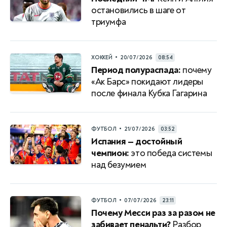
остановились в шаге от
триумфа
•
ХОККЕЙ
20/07/2026
08:54
Период полураспада:
почему
«Ак Барс» покидают лидеры
после финала Кубка Гагарина
•
ФУТБОЛ
21/07/2026
03:52
Испания — достойный
чемпион:
это победа системы
над безумием
•
ФУТБОЛ
07/07/2026
23:11
Почему Месси раз за разом не
забивает пенальти?
Разбор