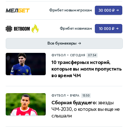
Фрибет новым игрокам
30 000 ₽
→
Фрибет новичкам
10 000 ₽
→
Все букмекеры
→
•
ФУТБОЛ
СЕГОДНЯ
07:54
10 трансферных историй,
которые вы могли пропустить
во время ЧМ
•
ФУТБОЛ
ВЧЕРА
15:50
Сборная будущего:
звезды
ЧМ‑2030, о которых вы еще не
слышали