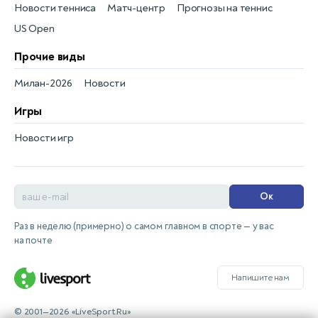
Новости тенниса
Матч-центр
Прогнозы на теннис
US Open
Прочие виды
Милан-2026
Новости
Игры
Новости игр
Ок
Раз в неделю (примерно) о самом главном в спорте — у вас
на почте
Напишите нам
© 2001—2026 «LiveSport.Ru»