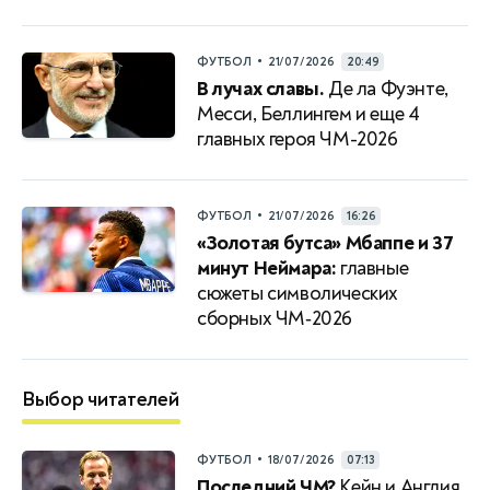
•
ФУТБОЛ
21/07/2026
20:49
В лучах славы.
Де ла Фуэнте,
Месси, Беллингем и еще 4
главных героя ЧМ-2026
•
ФУТБОЛ
21/07/2026
16:26
«Золотая бутса» Мбаппе и 37
минут Неймара:
главные
сюжеты символических
сборных ЧМ‑2026
Выбор читателей
•
ФУТБОЛ
18/07/2026
07:13
Последний ЧМ?
Кейн и Англия