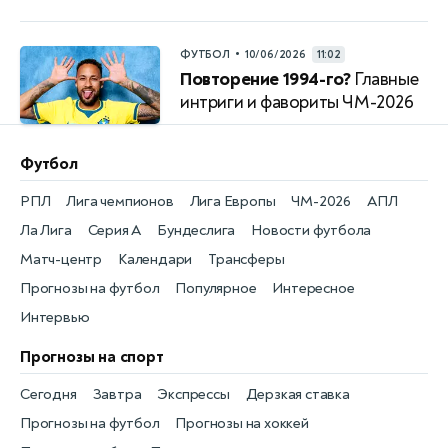
•
ФУТБОЛ
10/06/2026
11:02
Повторение 1994-го?
Главные
интриги и фавориты ЧМ-2026
Футбол
РПЛ
Лига чемпионов
Лига Европы
ЧМ-2026
АПЛ
Ла Лига
Серия А
Бундеслига
Новости футбола
Матч-центр
Календари
Трансферы
Прогнозы на футбол
Популярное
Интересное
Интервью
Прогнозы на спорт
Сегодня
Завтра
Экспрессы
Дерзкая ставка
Прогнозы на футбол
Прогнозы на хоккей