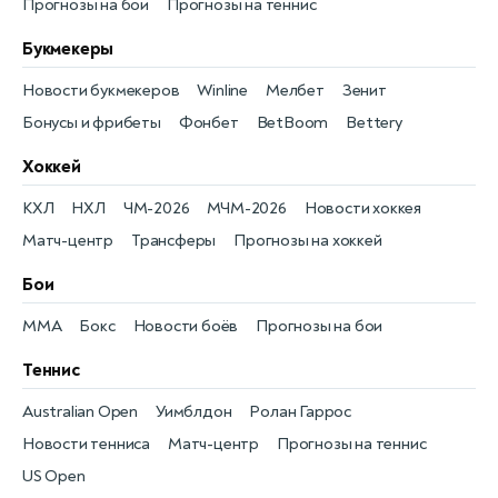
Прогнозы на бои
Прогнозы на теннис
Букмекеры
Новости букмекеров
Winline
Мелбет
Зенит
Бонусы и фрибеты
Фонбет
BetBoom
Bettery
Хоккей
КХЛ
НХЛ
ЧМ-2026
МЧМ-2026
Новости хоккея
Матч-центр
Трансферы
Прогнозы на хоккей
Бои
MMA
Бокс
Новости боёв
Прогнозы на бои
Теннис
Australian Open
Уимблдон
Ролан Гаррос
Новости тенниса
Матч-центр
Прогнозы на теннис
US Open