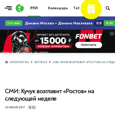
РПЛ
Календарь
Таблица
Прогнозы
...
...
LIVESPORT.RU
ФУТБОЛ
СМИ: КУЧУК ВОЗГЛАВИТ «РОСТОВ» НА СЛЕ
СМИ: Кучук возглавит «Ростов» на
следующей неделе
03 ИЮНЯ 2017
16:52