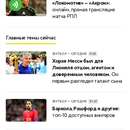
«Локомотив» — «Акрон»:
онлайн, прямая трансляция
матча РПЛ
Главные темы сейчас
•
ФУТБОЛ
СЕГОДНЯ
11:50
Хорхе Месси был для
Лионеля отцом, агентом и
доверенным человеком.
Он
первым разглядел талант сына
•
ФУТБОЛ
СЕГОДНЯ
01:47
Баркола, Рашфорд и другие:
топ-10 доступных вингеров