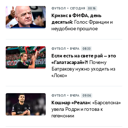
•
ФУТБОЛ
СЕГОДНЯ
00:16
Кризис в ФИФА, день
десятый:
Голос Франции и
неудобное прошлое
•
ФУТБОЛ
ВЧЕРА
08:33
Если есть на свете рай — это
«Галатасарай»?!
Почему
Батракову нужно уходить из
«Локо»
•
ФУТБОЛ
ВЧЕРА
09:06
Кошмар «Реала»:
«Барселона»
увела Родри и готова к
гегемонии