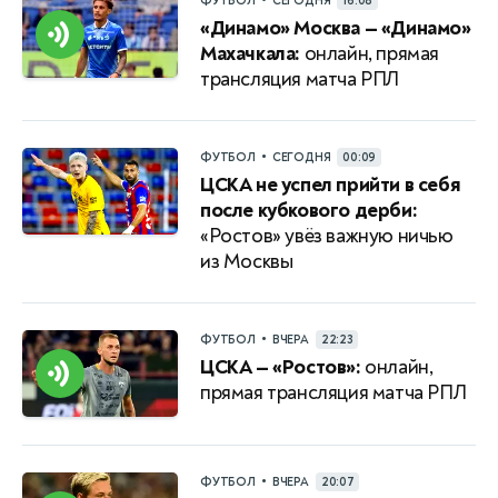
•
ФУТБОЛ
СЕГОДНЯ
16:08
«Динамо» Москва — «Динамо»
Махачкала:
онлайн, прямая
трансляция матча РПЛ
•
ФУТБОЛ
СЕГОДНЯ
00:09
ЦСКА не успел прийти в себя
после кубкового дерби:
«Ростов» увёз важную ничью
из Москвы
•
ФУТБОЛ
ВЧЕРА
22:23
ЦСКА — «Ростов»:
онлайн,
прямая трансляция матча РПЛ
•
ФУТБОЛ
ВЧЕРА
20:07