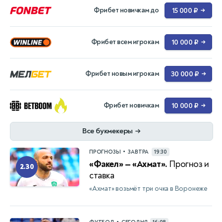
Фрибет новичкам до
15 000 ₽
→
Фрибет всем игрокам
10 000 ₽
→
Фрибет новым игрокам
30 000 ₽
→
Фрибет новичкам
10 000 ₽
→
Все букмекеры
→
•
ПРОГНОЗЫ
ЗАВТРА
19:30
«Факел» — «Ахмат».
Прогноз и
2.30
ставка
«Ахмат» возьмёт три очка в Воронеже