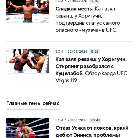
•
БОИ
23/06/2026
17:36
Сладкая месть.
Кап взял
реванш у Хоригучи,
подтвердив статус самого
опасного «мухача» в UFC
•
БОИ
22/06/2026
15:25
Кап взял реванш у Хоригучи,
Стирлинг разобрался с
Куцелабой.
Обзор карда UFC
Vegas 119
Главные темы сейчас
•
БОИ
28/06/2026
20:48
Отказ Усика от поясов, яркий
дебют Энниса, проблемы