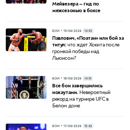
Мейвезера — гид по
межсезонью в боксе
•
БОИ
19/06/2026
14:03
Павлович, «Поатан» или бой за
титул:
что ждет Хокита после
громкой победы над
Льюисом?
•
БОИ
18/06/2026
14:01
Все бои завершились
нокаутами.
Невероятный
рекорд на турнире UFC в
Белом доме
•
БОИ
17/06/2026
15:42