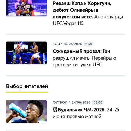
Реванш Капа и Хоригучи,
дебют Оливейры в
полулегком весе.
Анонс карда
UFC Vegas 119
•
БОИ
16/06/2026
11:58
Ожидаемый провал:
Ган
разрушил мечты Перейры о
третьем титуле в UFC
Выбор читателей
•
ФУТБОЛ
24/06/2026
06:00
⏰Будильник ЧМ-2026.
24-25
июня: превью матчей