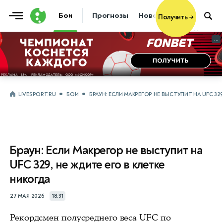
Получить
→
Бои
Прогнозы
Новости
Бокс
...
...
LIVESPORT.RU
БОИ
БРАУН: ЕСЛИ МАКРЕГОР НЕ ВЫСТУПИТ НА UFC 329
Браун: Если Макрегор не выступит на
UFC 329, не ждите его в клетке
никогда
27 МАЯ 2026
18:31
Рекордсмен полусреднего веса UFC по