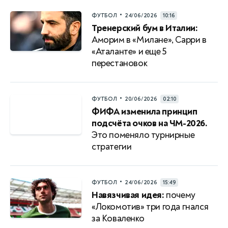
•
ФУТБОЛ
24/06/2026
10:16
Тренерский бум в Италии:
Аморим в «Милане», Сарри в
«Аталанте» и еще 5
перестановок
•
ФУТБОЛ
20/06/2026
02:10
ФИФА изменила принцип
подсчёта очков на ЧМ-2026.
Это поменяло турнирные
стратегии
•
ФУТБОЛ
24/06/2026
15:49
Навязчивая идея:
почему
«Локомотив» три года гнался
за Коваленко