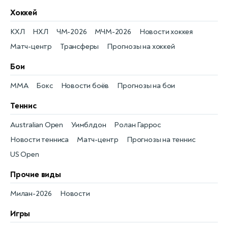
Хоккей
КХЛ
НХЛ
ЧМ-2026
МЧМ-2026
Новости хоккея
Матч-центр
Трансферы
Прогнозы на хоккей
Бои
MMA
Бокс
Новости боёв
Прогнозы на бои
Теннис
Australian Open
Уимблдон
Ролан Гаррос
Новости тенниса
Матч-центр
Прогнозы на теннис
US Open
Прочие виды
Милан-2026
Новости
Игры