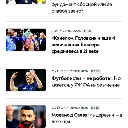
фундамент сборной или ее
слабое звено?
•
БОИ
27/03/2026
13:06
«Канело», Головкин и еще 4
величайших боксера-
средневеса в 21 веке
•
ФУТБОЛ
27/03/2026
02:22
Футболисты — не роботы.
Но,
кажется, у ФИФА иное мнение
•
ФУТБОЛ
26/03/2026
04:12
Мохамед Салах:
из деревни — в
легенды