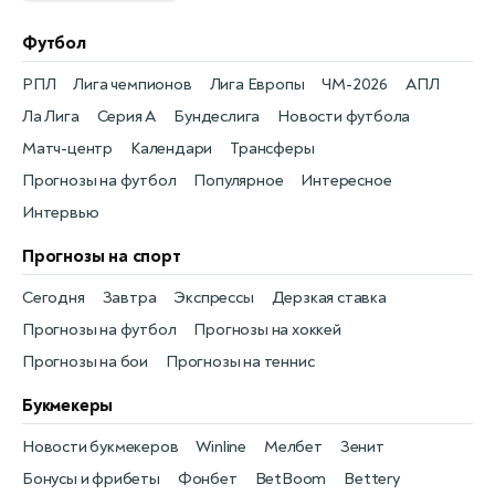
Футбол
РПЛ
Лига чемпионов
Лига Европы
ЧМ-2026
АПЛ
Ла Лига
Серия А
Бундеслига
Новости футбола
Матч-центр
Календари
Трансферы
Прогнозы на футбол
Популярное
Интересное
Интервью
Прогнозы на спорт
Сегодня
Завтра
Экспрессы
Дерзкая ставка
Прогнозы на футбол
Прогнозы на хоккей
Прогнозы на бои
Прогнозы на теннис
Букмекеры
Новости букмекеров
Winline
Мелбет
Зенит
Бонусы и фрибеты
Фонбет
BetBoom
Bettery