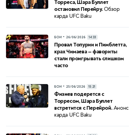
Торреса, Шара Буллет
остановил Перейру.
Обзор
карда UFC Baku
•
БОИ
26/06/2026
14:33
Провал Топурии и Пимблетта,
крах Чимаева — фавориты
стали проигрывать слишком
часто
•
БОИ
25/06/2026
15:21
Физиев подерется с
Торресом, Шара Буллет
встретится с Перейрой.
Анонс
карда UFC Baku