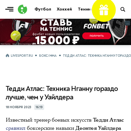
Футбол
Хоккей
Теннис
Бои
Прочие
...
...
LIVESPORT.RU
БОКС/ММА
ТЕДДИ АТЛАС: ТЕХНИКА НГАННУ ГОРАЗДО
Тедди Атлас: Техника Нганну гораздо
лучше, чем у Уайлдера
18 НОЯБРЯ 2023
16:19
Известный тренер боевых искусств
Тедди Атлас
сравнил
боксерские навыки
Деонтея Уайлдера