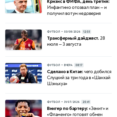
Кризис в ФИФА, день третий:
Инфантино отозвал план — и
получил вотум недоверия
•
ФУТБОЛ
03/08/2026
12:03
Трансферный дайджест.
28
июля — 3 августа
•
ФУТБОЛ
ВЧЕРА
08:17
Сделано в Китае:
чего добился
Слуцкий за три года в «Шанхай
Шэньхуа»
•
ФУТБОЛ
31/07/2026
20:41
Вингер по бартеру:
«Зенит» и
«Фламенго» готовят обмен