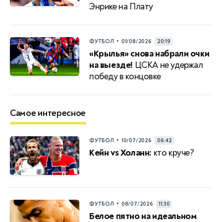
Энрике на Плату
•
ФУТБОЛ
01/08/2026
20:19
«Крылья» снова набрали очки
на выезде!
ЦСКА не удержал
победу в концовке
Самое интересное
•
ФУТБОЛ
10/07/2026
06:42
Кейн vs Холанн:
кто круче?
•
ФУТБОЛ
08/07/2026
11:30
Белое пятно на идеальном