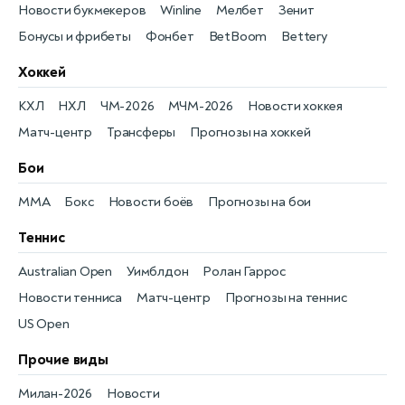
Новости букмекеров
Winline
Мелбет
Зенит
Бонусы и фрибеты
Фонбет
BetBoom
Bettery
Хоккей
КХЛ
НХЛ
ЧМ-2026
МЧМ-2026
Новости хоккея
Матч-центр
Трансферы
Прогнозы на хоккей
Бои
MMA
Бокс
Новости боёв
Прогнозы на бои
Теннис
Australian Open
Уимблдон
Ролан Гаррос
Новости тенниса
Матч-центр
Прогнозы на теннис
US Open
Прочие виды
Милан-2026
Новости