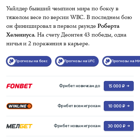
Уайлдер бывший чемпион мира по боксу в
тяжелом весе по версии WBC. В последнем бою
он финишировал в первом раунде
Роберта
Хелениуса
. На счету Деонтея 43 победы, одна
ничья и 2 поражения в карьере.
Прогнозы на бокс
Прогнозы на UFC
Прогнозы на M
Фрибет новичкам до
15 000 ₽
→
Фрибет всем игрокам
10 000 ₽
→
Фрибет новым игрокам
30 000 ₽
→