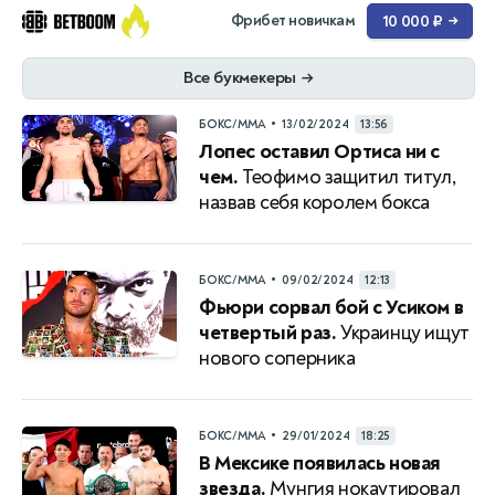
Фрибет новичкам
10 000 ₽
→
Все букмекеры
→
•
БОКС/ММА
13/02/2024
13:56
Лопес оставил Ортиса ни с
чем.
Теофимо защитил титул,
назвав себя королем бокса
•
БОКС/ММА
09/02/2024
12:13
Фьюри сорвал бой с Усиком в
четвертый раз.
Украинцу ищут
нового соперника
•
БОКС/ММА
29/01/2024
18:25
В Мексике появилась новая
звезда.
Мунгия нокаутировал