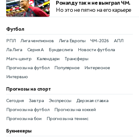
Роналду так и не выиграл ЧМ.
Но это не пятно на его карьере
Футбол
РПЛ
Лига чемпионов
Лига Европы
ЧМ-2026
АПЛ
Ла Лига
Серия А
Бундеслига
Новости футбола
Матч-центр
Календари
Трансферы
Прогнозы на футбол
Популярное
Интересное
Интервью
Прогнозы на спорт
Сегодня
Завтра
Экспрессы
Дерзкая ставка
Прогнозы на футбол
Прогнозы на хоккей
Прогнозы на бои
Прогнозы на теннис
Букмекеры