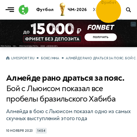
Фрибет
Футбол
ЧМ-2026
Хоккей
Теннис
30 000 ₽
...
...
LIVESPORT.RU
БОКС/ММА
АЛМЕЙДЕ РАНО ДРАТЬСЯ ЗА ПОЯС. БОЙ 
Алмейде рано драться за пояс.
Бой с Льюисом показал все
пробелы бразильского Хабиба
Алмейда в бою с Льюисом показал одно из самых
скучных выступлений этого года
10 НОЯБРЯ 2023
14:54