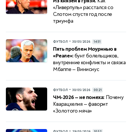
Из князей в грязи.
Как
«Ливерпуль» расстался со
Слотом спустя год после
триумфа
•
ФУТБОЛ
30/05/2026
14:51
Пять проблем Моуринью в
«Реале»:
бунт болельщиков,
внутренние конфликты и связка
Мбаппе — Винисиус
•
ФУТБОЛ
30/05/2026
00:21
ЧМ-2026 — не помеха:
Почему
Кварацхелия — фаворит
«Золотого мяча»
•
ФУТБОЛ
29/05/2026
10:52