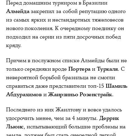
Перед домашним турниром в Бразилии
Алмейда
закрепил за собой репутацию одного
из самых ярких и нестандартных тяжеловесов
нового поколения. К очередному поединку он
подходил на серии из пяти досрочных побед
кряду.
Причем в послужном списке Алмейды были не
только середняки вроде
Портера
и
Туркаля
. С
невероятной борьбой бразильца не смогли
справиться даже представители топ-15
Шамиль
Абдурахимов
и
Жаирзиньо Розенстрайк
.
Последнего из них Жаилтону и вовсе удалось
удосрочить менее, чем за 4 минуты.
Деррик
Льюис
, испытывающий большие проблемы на
земле, должен был стать очередной легкой