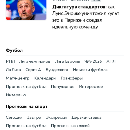
Диктатура стандартов:
как
Луис Энрике уничтожил культ
эго в Париже и создал
идеальную команду
Футбол
РПЛ
Лига чемпионов
Лига Европы
ЧМ-2026
АПЛ
Ла Лига
Серия А
Бундеслига
Новости футбола
Матч-центр
Календари
Трансферы
Прогнозы на футбол
Популярное
Интересное
Интервью
Прогнозы на спорт
Сегодня
Завтра
Экспрессы
Дерзкая ставка
Прогнозы на футбол
Прогнозы на хоккей