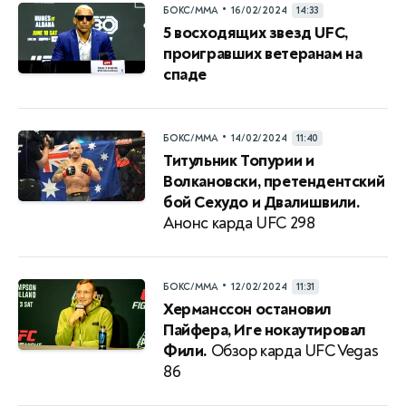
•
БОКС/ММА
16/02/2024
14:33
5 восходящих звезд UFC,
проигравших ветеранам на
спаде
•
БОКС/ММА
14/02/2024
11:40
Титульник Топурии и
Волкановски, претендентский
бой Сехудо и Двалишвили.
Анонс карда UFC 298
•
БОКС/ММА
12/02/2024
11:31
Херманссон остановил
Пайфера, Иге нокаутировал
Фили.
Обзор карда UFC Vegas
86