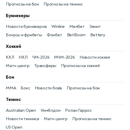
Прогнозы на бои
Прогнозы на теннис
Букмекеры
Новости букмекеров
Winline
Мелбет
Зенит
Бонусы и фрибеты
Фонбет
BetBoom
Bettery
Хоккей
КХЛ
НХЛ
ЧМ-2026
МЧМ-2026
Новости хоккея
Матч-центр
Трансферы
Прогнозы на хоккей
Бои
MMA
Бокс
Новости боёв
Прогнозы на бои
Теннис
Australian Open
Уимблдон
Ролан Гаррос
Новости тенниса
Матч-центр
Прогнозы на теннис
US Open