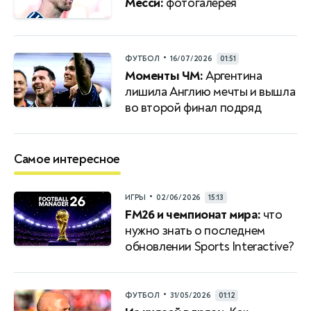
Месси:
фотогалерея
•
ФУТБОЛ
16/07/2026
01:51
Моменты ЧМ:
Аргентина
лишила Англию мечты и вышла
во второй финал подряд
Самое интересное
•
ИГРЫ
02/06/2026
15:13
FM26 и чемпионат мира:
что
нужно знать о последнем
обновлении Sports Interactive?
•
ФУТБОЛ
31/05/2026
01:12