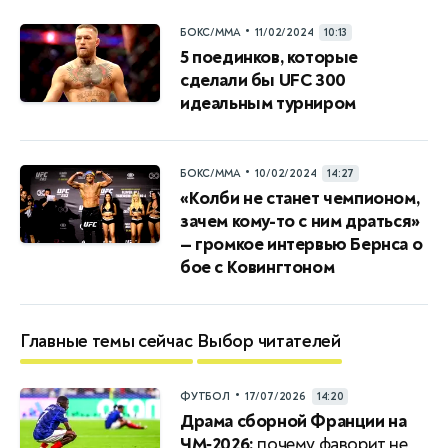
•
БОКС/ММА
11/02/2024
10:13
5 поединков, которые
сделали бы UFC 300
идеальным турниром
•
БОКС/ММА
10/02/2024
14:27
«Колби не станет чемпионом,
зачем кому-то с ним драться»
— громкое интервью Бернса о
бое с Ковингтоном
Главные темы сейчас
Выбор читателей
•
ФУТБОЛ
17/07/2026
14:20
Драма сборной Франции на
ЧМ‑2026:
почему фаворит не