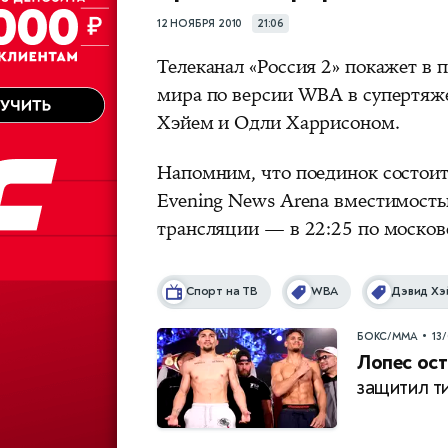
12 НОЯБРЯ 2010
21:06
Телеканал «Россия 2» покажет в
мира по версии WBA в супертяж
Хэйем и Одли Харрисоном.
Напомним, что поединок состоитс
Evening News Arena вместимость
трансляции — в 22:25 по москов
Спорт на ТВ
WBA
Дэвид Хэ
•
БОКС/ММА
13
Лопес ост
защитил т