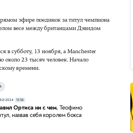
 прямом эфире поединок за титул чемпиона
елом весе между британцами Дэвидом
я в субботу, 13 ноября, а Manchester
ю около 23 тысяч человек. Начало
скому времени.
й
/02/2024
13:56
авил Ортиса ни с чем.
Теофимо
итул, назвав себя королем бокса