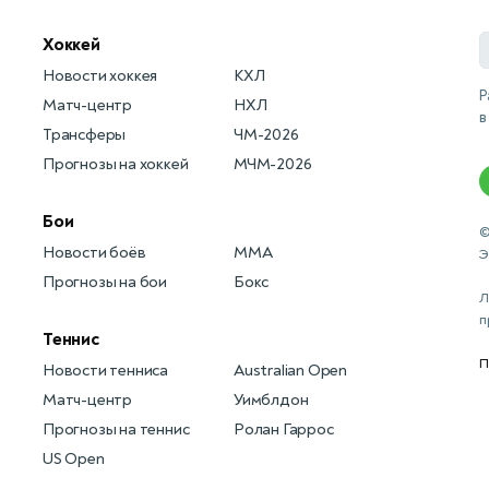
Хоккей
Новости хоккея
КХЛ
Р
Матч-центр
НХЛ
в
Трансферы
ЧМ-2026
Прогнозы на хоккей
МЧМ-2026
Бои
©
Новости боёв
MMA
Э
Прогнозы на бои
Бокс
Л
п
Теннис
П
Новости тенниса
Australian Open
Матч-центр
Уимблдон
Прогнозы на теннис
Ролан Гаррос
US Open