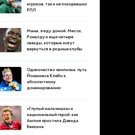
игроков, так и не покоривших
РПЛ
Мама, я еду домой: Месси,
Роналду и еще четыре
звезды, которые могут
вернуться в родные клубы
Одиночество чемпиона: путь
Йоханнеса Клебо к
абсолютному
доминированию
«Глупый мальчишка» и
национальный герой: как
Англия простила Дэвида
Бекхэма