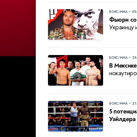
•
БОКС/ММА
09
Фьюри сор
Украинцу 
•
БОКС/ММА
29
В Мексике
нокаутиро
•
БОКС/ММА
27
5 потенци
Уайлдера 