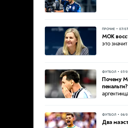
•
ПРОЧИЕ
07/0
МОК восст
это значит
•
ФУТБОЛ
07/0
Почему Ме
пенальти?
аргентинц
•
ФУТБОЛ
06/0
Два маэст