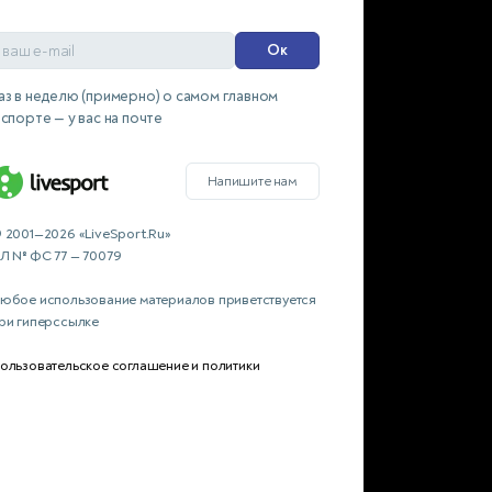
Ок
аз в неделю (примерно) о самом главном
 спорте — у вас на почте
Напишите нам
 2001—2026 «LiveSport.Ru»
Л № ФС 77 — 70079
юбое использование материалов приветствуется
ри гиперссылке
ользовательское соглашение и политики