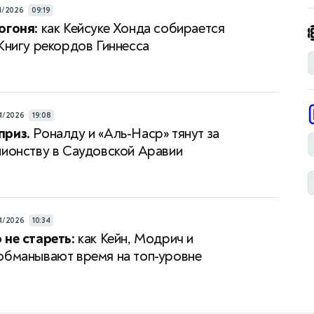
4/2026
09:19
огоня:
как Кейсуке Хонда собирается
 Книгу рекордов Гиннесса
4/2026
19:08
приз.
Роналду и «Аль-Наср» тянут за
пионству в Саудовской Аравии
4/2026
10:34
 не стареть:
как Кейн, Модрич и
обманывают время на топ-уровне