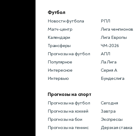
Футбол
Новости футбола
РПЛ
Матч-центр
Лига чемпионов
Календари
Лига Европы
Трансферы
ЧМ-2026
Прогнозы на футбол
АПЛ
Популярное
Ла Лига
Интересное
Серия А
Интервью
Бундеслига
Прогнозы на спорт
Прогнозы на футбол
Сегодня
Прогнозы на хоккей
Завтра
Прогнозы на бои
Экспрессы
Прогнозы на теннис
Дерзкая ставка