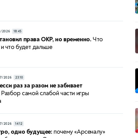
7/2026
18:45
ановил права ОКР, но временно.
Что
 и что будет дальше
7/2026
23:10
сси раз за разом не забивает
Разбор самой слабой части игры
а
7/2026
14:12
ро, одно будущее:
почему «Арсеналу»