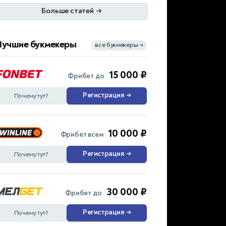
Больше статей
→
Лучшие букмекеры
все букмекеры
→
15 000 ₽
Фрибет до
Регистрация
→
Почему тут?
10 000 ₽
Фрибет всем
Регистрация
→
Почему тут?
30 000 ₽
Фрибет до
Регистрация
→
Почему тут?