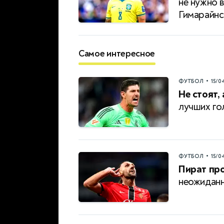
не нужно 
Гимарайн
Самое интересное
•
ФУТБОЛ
15/0
Не стоят, 
лучших го
•
ФУТБОЛ
15/0
Пират пр
неожиданн