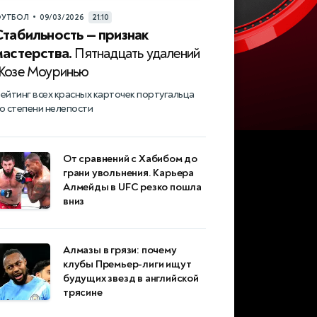
•
УТБОЛ
09/03/2026
21:10
Стабильность — признак
мастерства.
Пятнадцать удалений
Жозе Моуринью
ейтинг всех красных карточек португальца
о степени нелепости
От сравнений с Хабибом до
грани увольнения. Карьера
Алмейды в UFC резко пошла
вниз
Алмазы в грязи: почему
клубы Премьер-лиги ищут
будущих звезд в английской
трясине