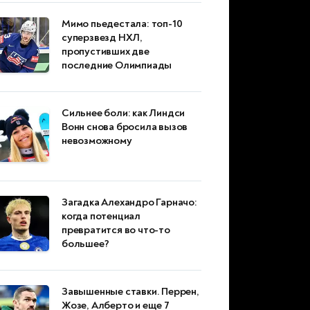
Мимо пьедестала: топ-10
суперзвезд НХЛ,
пропустивших две
последние Олимпиады
Сильнее боли: как Линдси
Вонн снова бросила вызов
невозможному
Загадка Алехандро Гарначо:
когда потенциал
превратится во что-то
большее?
Завышенные ставки. Перрен,
Жозе, Алберто и еще 7