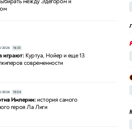
выбирать между Эдегором и
сом
4/2026
16:33
а играют:
Куртуа, Нойер и еще 13
лкиперов современности
4/2026
10:54
отив Империи:
история самого
ого героя Ла Лиги