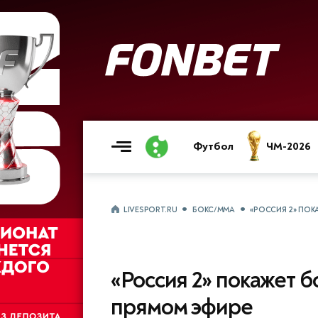
Футбол
ЧМ-2026
LIVESPORT.RU
БОКС/ММА
«РОССИЯ 2» ПОК
«Россия 2» покажет б
прямом эфире