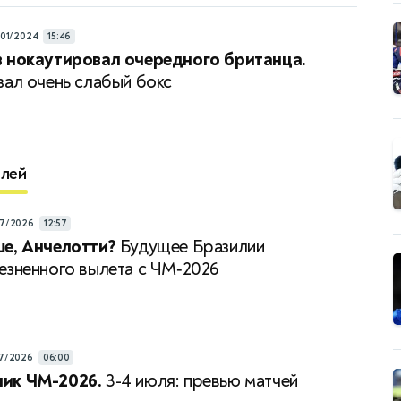
/01/2024
15:46
 нокаутировал очередного британца.
зал очень слабый бокс
елей
7/2026
12:57
е, Анчелотти?
Будущее Бразилии
езненного вылета с ЧМ‑2026
7/2026
06:00
ик ЧМ-2026.
3-4 июля: превью матчей