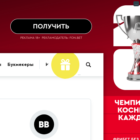
...
ы
Букмекеры
Игры
...