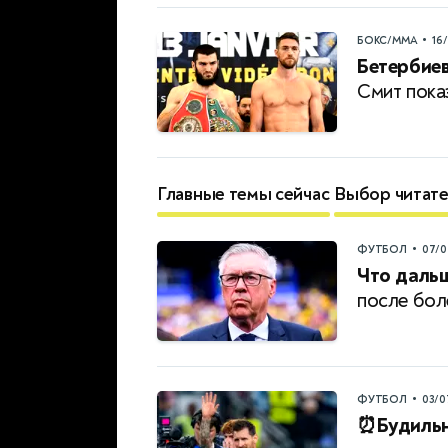
•
БОКС/ММА
16
Бетербиев
Смит пока
Главные темы сейчас
Выбор читат
•
ФУТБОЛ
07/0
Что дальш
после бол
•
ФУТБОЛ
03/0
⏰Будильн