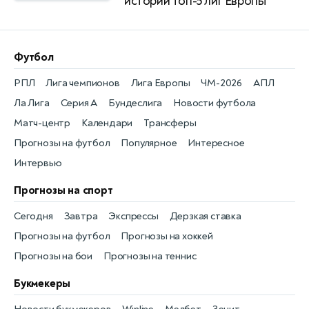
истории топ-5 лиг Европы
Футбол
РПЛ
Лига чемпионов
Лига Европы
ЧМ-2026
АПЛ
Ла Лига
Серия А
Бундеслига
Новости футбола
Матч-центр
Календари
Трансферы
Прогнозы на футбол
Популярное
Интересное
Интервью
Прогнозы на спорт
Сегодня
Завтра
Экспрессы
Дерзкая ставка
Прогнозы на футбол
Прогнозы на хоккей
Прогнозы на бои
Прогнозы на теннис
Букмекеры