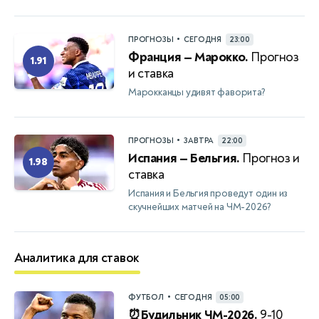
•
ПРОГНОЗЫ
СЕГОДНЯ
23:00
Франция — Марокко.
Прогноз
1.91
и ставка
Марокканцы удивят фаворита?
•
ПРОГНОЗЫ
ЗАВТРА
22:00
Испания — Бельгия.
Прогноз и
1.98
ставка
Испания и Бельгия проведут один из
скучнейших матчей на ЧМ-2026?
Аналитика для ставок
•
ФУТБОЛ
СЕГОДНЯ
05:00
⏰Будильник ЧМ-2026.
9-10