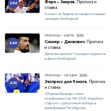
Фери — Зверев.
Прогноз и
2.04
ставка
Сможет ли Зверев остановить главную
сенсацию Уимблдона?
•
ПРОГНОЗЫ
ЗАВТРА
15:30
Синнер — Джокович.
Прогноз
6.60
и ставка
Джокович вынесет Синнера и ворвется
в финал Уимблдона?
•
ПРОГНОЗЫ
СЕГОДНЯ
23:00
Экспресс дня 9 июля.
Прогноз
4.35
и ставка
Сборная Франции станет
полуфиналистом ЧМ-2026, «Карабах»
стартует с разгромной победы в
квалификации Лиги Европы