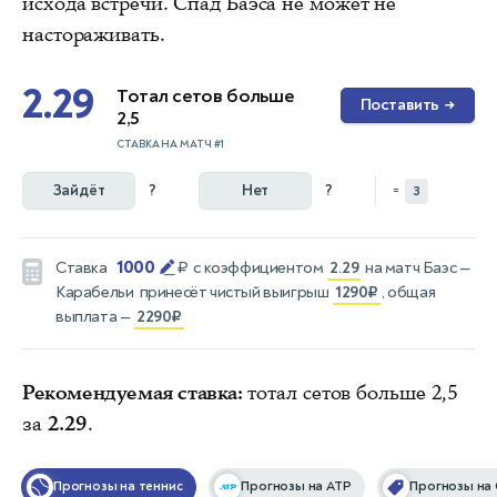
исхода встречи. Спад Баэса не может не
настораживать.
2.29
Тотал сетов больше
Поставить
→
2,5
СТАВКА НА МАТЧ #1
Зайдёт
?
Нет
?
=
3
1000
Ставка
₽
с коэффициентом
2.29
на матч
Баэс —
Карабельи
принесёт чистый выигрыш
1290₽
, общая
выплата —
2290₽
Рекомендуемая ставка:
тотал сетов больше 2,5
за
2.29
.
Прогнозы на теннис
Прогнозы на ATP
Прогнозы на 