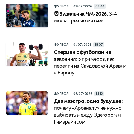
•
ФУТБОЛ
03/07/2026
06:00
⏰Будильник ЧМ-2026.
3-4
июля: превью матчей
•
ФУТБОЛ
01/07/2026
18:07
Сперцян с футболом не
закончил:
5 примеров, как
перейти из Саудовской Аравии
в Европу
•
ФУТБОЛ
06/07/2026
14:12
Два маэстро, одно будущее:
почему «Арсеналу» не нужно
выбирать между Эдегором и
Гимарайнсом