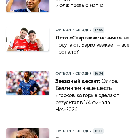
июля: превью матча
•
ФУТБОЛ
СЕГОДНЯ
17:05
Лето «Спартака»:
новичков не
покупают, Барко уезжает — все
пропало?
•
ФУТБОЛ
СЕГОДНЯ
16:34
Звездный десант:
Олисе,
Беллингем и еще шесть
игроков, которые сделают
результат в 1/4 финала
ЧМ-2026
•
ФУТБОЛ
СЕГОДНЯ
11:02