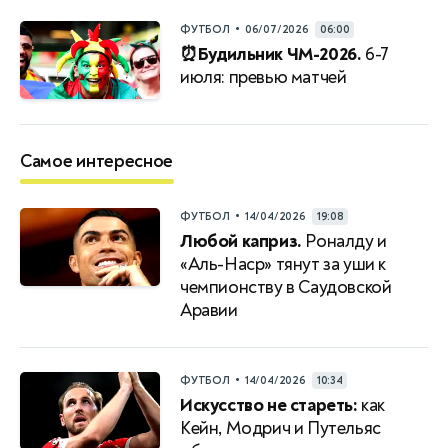
•
ФУТБОЛ
06/07/2026
06:00
⏰Будильник ЧМ-2026.
6-7
июля: превью матчей
Самое интересное
•
ФУТБОЛ
14/04/2026
19:08
Любой каприз.
Роналду и
«Аль-Наср» тянут за уши к
чемпионству в Саудовской
Аравии
•
ФУТБОЛ
14/04/2026
10:34
Искусство не стареть:
как
Кейн, Модрич и Путельяс