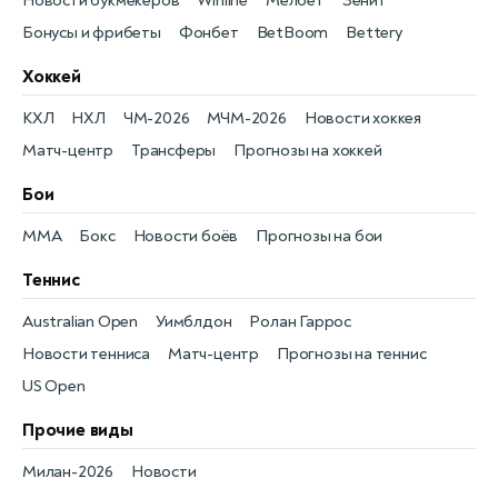
Новости букмекеров
Winline
Мелбет
Зенит
Бонусы и фрибеты
Фонбет
BetBoom
Bettery
Хоккей
КХЛ
НХЛ
ЧМ-2026
МЧМ-2026
Новости хоккея
Матч-центр
Трансферы
Прогнозы на хоккей
Бои
MMA
Бокс
Новости боёв
Прогнозы на бои
Теннис
Australian Open
Уимблдон
Ролан Гаррос
Новости тенниса
Матч-центр
Прогнозы на теннис
US Open
Прочие виды
Милан-2026
Новости