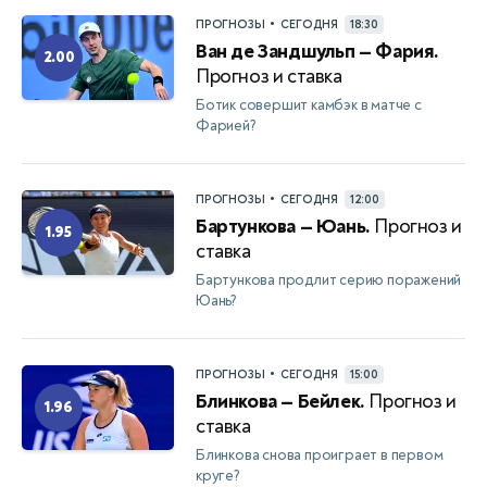
•
ПРОГНОЗЫ
СЕГОДНЯ
18:30
Ван де Зандшульп — Фария.
2.00
Прогноз и ставка
Ботик совершит камбэк в матче с
Фарией?
•
ПРОГНОЗЫ
СЕГОДНЯ
12:00
Бартункова — Юань.
Прогноз и
1.95
ставка
Бартункова продлит серию поражений
Юань?
•
ПРОГНОЗЫ
СЕГОДНЯ
15:00
Блинкова — Бейлек.
Прогноз и
1.96
ставка
Блинкова снова проиграет в первом
круге?