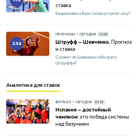
ставка
Кецманович и Баэс снова устроят шоу?
•
ПРОГНОЗЫ
СЕГОДНЯ
12:00
Штруфф — Шевченко.
Прогноз
2.04
и ставка
Сможет ли Шевченко обыграть
Штруффа?
Аналитика для ставок
•
ФУТБОЛ
СЕГОДНЯ
03:52
Испания — достойный
чемпион:
это победа системы
над безумием