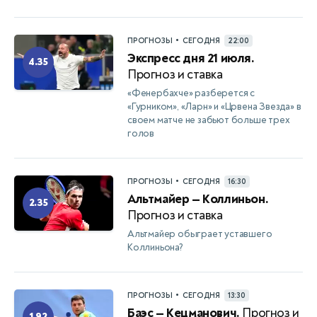
•
ПРОГНОЗЫ
СЕГОДНЯ
22:00
Экспресс дня 21 июля.
4.35
Прогноз и ставка
«Фенербахче» разберется с
«Гурником», «Ларн» и «Црвена Звезда» в
своем матче не забьют больше трех
голов
•
ПРОГНОЗЫ
СЕГОДНЯ
16:30
Альтмайер — Коллиньон.
2.35
Прогноз и ставка
Альтмайер обыграет уставшего
Коллиньона?
•
ПРОГНОЗЫ
СЕГОДНЯ
13:30
Баэс — Кецманович.
Прогноз и
1.92