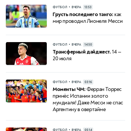
•
ФУТБОЛ
ВЧЕРА
13:53
Грусть последнего танго:
как
мир проводил Лионеля Месси
•
ФУТБОЛ
ВЧЕРА
14:50
Трансферный дайджест.
14 —
20 июля
•
ФУТБОЛ
ВЧЕРА
03:16
Моменты ЧМ:
Ферран Торрес
принёс Испании золото
мундиаля! Даже Месси не спас
Аргентину в овертайме
•
ФУТБОЛ
ВЧЕРА
05:14