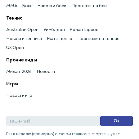
MMA
Бокс
Новости боёв
Прогнозы на бои
Теннис
Australian Open
Уимблдон
Ролан Гаррос
Новости тенниса
Матч-центр
Прогнозы на теннис
US Open
Прочие виды
Милан-2026
Новости
Игры
Новости игр
Ок
Раз в неделю (примерно) о самом главном в спорте — у вас