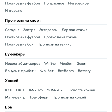
Прогнозы на футбол
Популярное
Интересное
Интервью
Прогнозы на спорт
Сегодня
Завтра
Экспрессы
Дерзкая ставка
Прогнозы на футбол
Прогнозы на хоккей
Прогнозы на бои
Прогнозы на теннис
Букмекеры
Новости букмекеров
Winline
Мелбет
Зенит
Бонусы и фрибеты
Фонбет
BetBoom
Bettery
Хоккей
КХЛ
НХЛ
ЧМ-2026
МЧМ-2026
Новости хоккея
Матч-центр
Трансферы
Прогнозы на хоккей
Бои