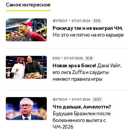
Самое интересное
•
ФУТБОЛ
07/07/2026
21:13
Роналду так и не выиграл ЧМ.
Но это не пятно на его карьере
•
БОИ
07/07/2026
15:13
Новая эра в боксе!
Дана Уайт,
его лига Zuffa и саудиты
меняют правила игры
•
ФУТБОЛ
07/07/2026
12:57
Что дальше, Анчелотти?
Будущее Бразилии после
болезненного вылета с
ЧМ‑2026