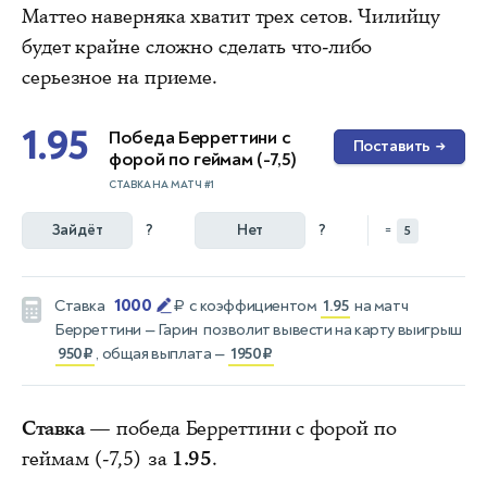
Маттео наверняка хватит трех сетов. Чилийцу
будет крайне сложно сделать что-либо
серьезное на приеме.
1.95
Победа Берреттини с
Поставить
→
форой по геймам (-7,5)
СТАВКА НА МАТЧ #1
Зайдёт
?
Нет
?
=
5
1000
Ставка
₽
с коэффициентом
1.95
на матч
Берреттини — Гарин
позволит вывести на карту выигрыш
950₽
, общая выплата —
1950₽
Ставка
— победа Берреттини с форой по
геймам (-7,5) за
1.95
.