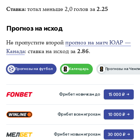
Ставка:
тотал меньше 2,0 голов за
2.25
Прогноз на исход
Не пропустите второй
прогноз на матч ЮАР —
Канада
: ставка на исход за
2.86
.
Прогнозы на футбол
Календарь
Прогнозы на Чемпи
Фрибет новичкам до
15 000 ₽
→
Фрибет всем игрокам
10 000 ₽
→
Фрибет новым игрокам
30 000 ₽
→