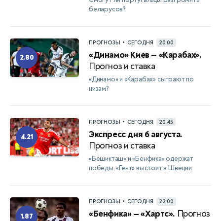
беларусов?
•
ПРОГНОЗЫ
СЕГОДНЯ
20:00
«Динамо» Киев — «Карабах».
2.80
Прогноз и ставка
«Динамо» и «Карабах» сыграют по
низам?
•
ПРОГНОЗЫ
СЕГОДНЯ
20:45
Экспресс дня 6 августа.
4.21
Прогноз и ставка
«Бешикташ» и «Бенфика» одержат
победы, «Гент» выстоит в Швеции
•
ПРОГНОЗЫ
СЕГОДНЯ
22:00
«Бенфика» — «Хартс».
Прогноз
1.87