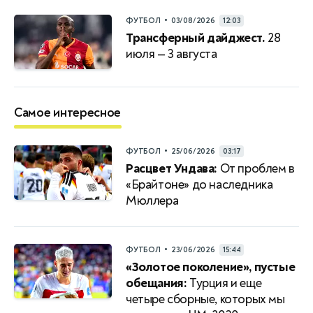
•
ФУТБОЛ
03/08/2026
12:03
Трансферный дайджест.
28
июля — 3 августа
Самое интересное
•
ФУТБОЛ
25/06/2026
03:17
Расцвет Ундава:
От проблем в
«Брайтоне» до наследника
Мюллера
•
ФУТБОЛ
23/06/2026
15:44
«Золотое поколение», пустые
обещания:
Турция и еще
четыре сборные, которых мы