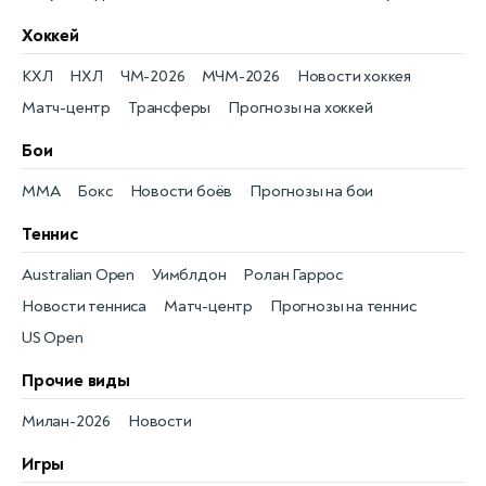
Хоккей
КХЛ
НХЛ
ЧМ-2026
МЧМ-2026
Новости хоккея
Матч-центр
Трансферы
Прогнозы на хоккей
Бои
MMA
Бокс
Новости боёв
Прогнозы на бои
Теннис
Australian Open
Уимблдон
Ролан Гаррос
Новости тенниса
Матч-центр
Прогнозы на теннис
US Open
Прочие виды
Милан-2026
Новости
Игры