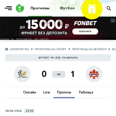
Фрибет
Прогнозы
Футбол
Хоккей
Теннис
...
...
LIVESPORT.RU
ПРОГНОЗЫ НА СПОРТ
ПРОГНОЗЫ НА ФУТБОЛ
ЮА
ФУТБОЛ. ЧМ-2026. 1/16 ФИНАЛА
0
1
ок
Онлайн
Live
Прогноз
Таблица
28/06/2026
22:00