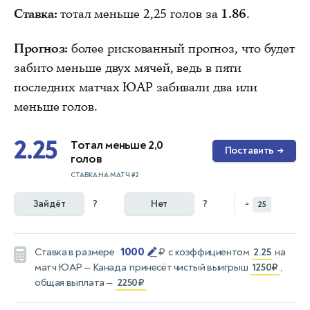
Ставка:
тотал меньше 2,25 голов за
1.86
.
Прогноз:
более рискованный прогноз, что будет
забито меньше двух мячей, ведь в пяти
последних матчах ЮАР забивали два или
меньше голов.
2.25
Тотал меньше 2,0
Поставить
→
голов
СТАВКА НА МАТЧ #2
Зайдёт
?
Нет
?
=
25
1000
Ставка в размере
₽
с коэффициентом
2.25
на
матч
ЮАР — Канада
принесёт чистый выигрыш
1250₽
,
общая выплата —
2250₽