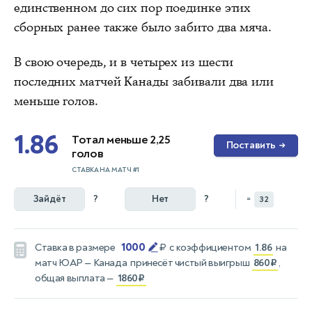
единственном до сих пор поединке этих
сборных ранее также было забито два мяча.
В свою очередь, и в четырех из шести
последних матчей Канады забивали два или
меньше голов.
1.86
Тотал меньше 2,25
Поставить
→
голов
СТАВКА НА МАТЧ #1
Зайдёт
?
Нет
?
=
32
1000
Ставка в размере
₽
с коэффициентом
1.86
на
матч
ЮАР — Канада
принесёт чистый выигрыш
860₽
,
общая выплата —
1860₽