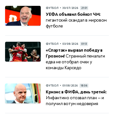
•
ФУТБОЛ
30/07/2026
21:01
УЕФА объявил бойкот ЧМ:
гигантский скандал в мировом
футболе
•
ФУТБОЛ
03/08/2026
01:13
«Спартак» вырвал победу в
Грозном!
Странный пенальти
едва не отобрал очки у
команды Карседо
•
ФУТБОЛ
01/08/2026
18:06
Кризис в ФИФА, день третий:
Инфантино отозвал план — и
получил вотум недоверия