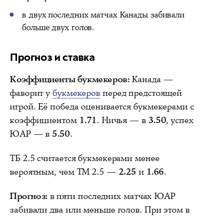
в двух последних матчах Канады забивали
больше двух голов.
Прогноз и ставка
Коэффициенты букмекеров:
Канада —
фаворит у
букмекеров
перед предстоящей
игрой. Её победа оценивается букмекерами с
коэффициентом
1.71
. Ничья — в
3.50
, успех
ЮАР — в
5.50
.
ТБ 2.5 считается букмекерами менее
вероятным, чем ТМ 2.5 —
2.25
и
1.66
.
Прогноз:
в пяти последних матчах ЮАР
забивали два или меньше голов. При этом в