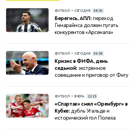
•
ФУТБОЛ
СЕГОДНЯ
08:00
Берегись, АПЛ:
переход
Гимарайнса должен пугать
конкурентов «Арсенала»
•
ФУТБОЛ
СЕГОДНЯ
06:08
Кризис в ФИФА, день
седьмой:
экстренное
совещание и приговор от Фигу
•
ФУТБОЛ
ВЧЕРА
22:25
«Спартак» смял «Оренбург» в
Кубке:
дубль Угальде и
исторический гол Полеха