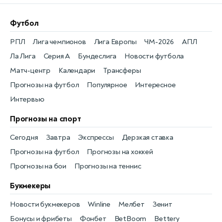
Футбол
РПЛ
Лига чемпионов
Лига Европы
ЧМ-2026
АПЛ
Ла Лига
Серия А
Бундеслига
Новости футбола
Матч-центр
Календари
Трансферы
Прогнозы на футбол
Популярное
Интересное
Интервью
Прогнозы на спорт
Сегодня
Завтра
Экспрессы
Дерзкая ставка
Прогнозы на футбол
Прогнозы на хоккей
Прогнозы на бои
Прогнозы на теннис
Букмекеры
Новости букмекеров
Winline
Мелбет
Зенит
Бонусы и фрибеты
Фонбет
BetBoom
Bettery