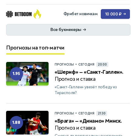
Фрибет новичкам
10 000 ₽
→
Все букмекеры
→
Прогнозы на топ-матчи
•
ПРОГНОЗЫ
СЕГОДНЯ
20:00
«Шериф» — «Санкт-Галлен».
1.95
Прогноз и ставка
«Санкт-Галлен» увезёт победу из
Тирасполя?
•
ПРОГНОЗЫ
СЕГОДНЯ
21:30
«Брага» — «Динамо» Минск.
1.88
Прогноз и ставка
Смогут ли португальцы разгромить