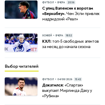
•
ФУТБОЛ
ВЧЕРА
20:56
С улиц Валенсии к воротам
«Бернабеу».
Чем Эспи привлек
мадридский «Реал»
•
ХОККЕЙ
ВЧЕРА
18:52
КХЛ:
топ-5 свободных агентов
за месяц до начала сезона
Выбор читателей
•
ФУТБОЛ
04/08/2026
15:42
Докатился:
«Спартак»
выкупает Мирлинда Даку у
«Рубина»