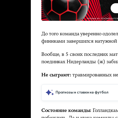
До того команда уверенно одолела
финнками завершился натужной п
Вообще, в 5 своих последних мат
поединках Нидерланды (ж) забили
Не сыграют:
травмированных не
Прогнозы и ставки на футбол
Состояние команды:
Голландкам
побеждать. Да и атака команды 