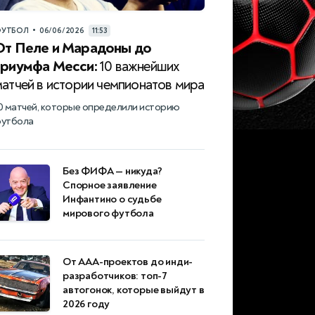
•
УТБОЛ
06/06/2026
11:53
От Пеле и Марадоны до
триумфа Месси:
10 важнейших
матчей в истории чемпионатов мира
0 матчей, которые определили историю
утбола
Без ФИФА — никуда?
Спорное заявление
Инфантино о судьбе
мирового футбола
От AAA-проектов до инди-
разработчиков: топ-7
автогонок, которые выйдут в
2026 году