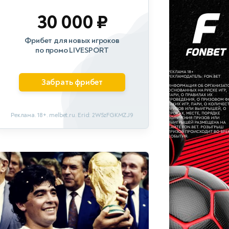
30 000 ₽
Фрибет для новых игроков
по промо LIVESPORT
Забрать фрибет
Реклама. 18+. melbet.ru. Erid: 2W5zFGKMZJ9