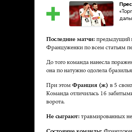
Прес
«Тор
даль
Последние матчи:
предыдущий п
Француженки по всем статьям пе
До того команда нанесла поражен
она по натужно одолела бразилья
При этом
Франция (ж)
в 5 свои
Команда отличилась 16 забитым
ворота.
Не сыграют:
травмированных не
Состояние команды:
Францужен