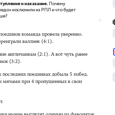
тупление и наказание.
Почему
педо» исключили из РПЛ и что будет
ше?
оединок команда провела уверенно.
реиграли валлиек (4:1).
ие англичанкам (2:1). А вот чуть ранее
нок (3:2).
х последних поединках добыла 5 побед.
и мячами при 4 пропущенных в свои
т.
ки нынче выглядят одними из фавориток