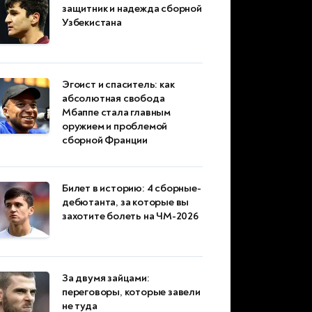
защитник и надежда сборной
Узбекистана
Эгоист и спаситель: как
абсолютная свобода
Мбаппе стала главным
оружием и проблемой
сборной Франции
Билет в историю: 4 сборные-
дебютанта, за которые вы
захотите болеть на ЧМ-2026
За двумя зайцами:
переговоры, которые завели
не туда