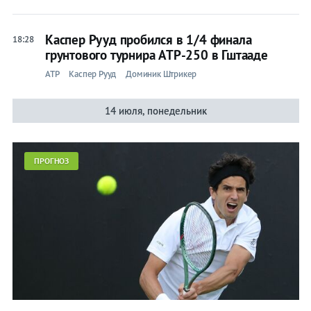
Бокс
Каспер Рууд пробился в 1/4 финала
18:28
грунтового турнира ATP-250 в Гштааде
Прочие
ATP
Каспер Рууд
Доминик Штрикер
Игры
14 июля, понедельник
ПРОГНОЗ