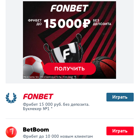
Играть
Фрибет 15 000 руб. без депозита.
Букмекер №1 *
Играть
Фрибет до 10 000 новым клиентам