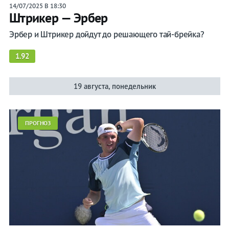
14/07/2025 В 18:30
Штрикер — Эрбер
Эрбер и Штрикер дойдут до решающего тай-брейка?
1.92
19 августа, понедельник
ПРОГНОЗ