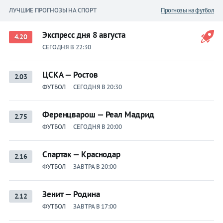
ЛУЧШИЕ ПРОГНОЗЫ НА СПОРТ
Прогнозы на футбол
Экспресс дня 8 августа
4.20
СЕГОДНЯ В 22:30
ЦСКА — Ростов
2.03
ФУТБОЛ
СЕГОДНЯ В 20:30
Ференцварош — Реал Мадрид
2.75
ФУТБОЛ
СЕГОДНЯ В 20:00
Спартак — Краснодар
2.16
ФУТБОЛ
ЗАВТРА В 20:00
Зенит — Родина
2.12
ФУТБОЛ
ЗАВТРА В 17:00