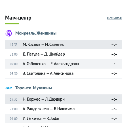
Матч-центр
Все матчи
Монреаль. Женщины
М. Костюк — И. Свёнтек
–:–
19:35
Д. Пегула — Д. Шнайдер
–:–
21:00
А. Соболенко — Е. Александрова
–:–
02:00
Э. Свитолина — А. Анисимова
–:–
03:30
Торонто. Мужчины
Н. Боржес — Л. Дардери
–:–
19:35
А. Риндеркнеш — Б. Накасима
–:–
21:00
И. Леxечка — R. Jodar
–:–
01:00