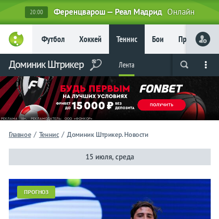
Ференцварош — Реал Мадрид
Онлайн
20:00
Главное
Футбол
Хоккей
Теннис
Бои
Прочие
Фрибет
до 15
000 ₽
Доминик Штрикер
Лента
Live
Вся лента
Прогнозы
Букмекеры
Новым
игрокам, без
условий
Футбол
Хоккей
/
/
Главное
Теннис
Доминик Штрикер. Новости
Прогнозы
15 июля, среда
на спорт
Букмекеры
ПРОГНОЗ
Теннис