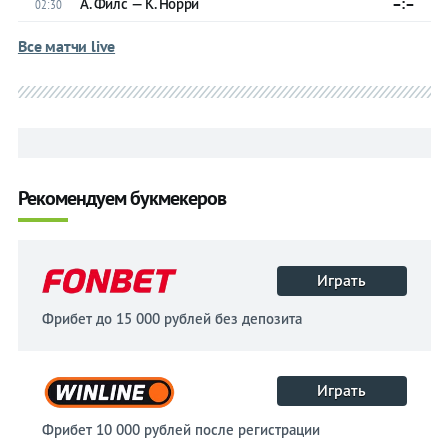
А. Филс — К. Норри
–:–
02:30
Все матчи live
Рекомендуем букмекеров
Играть
Фрибет до 15 000 рублей без депозита
Играть
Фрибет 10 000 рублей после регистрации