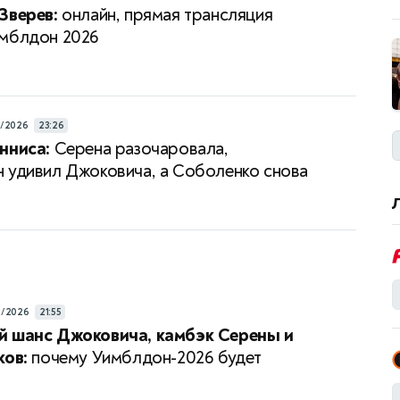
Зверев:
онлайн, прямая трансляция
мблдон 2026
7/2026
23:26
нниса:
Серена разочаровала,
 удивил Джоковича, а Соболенко снова
а
6/2026
21:55
й шанс Джоковича, камбэк Серены и
ков:
почему Уимблдон-2026 будет