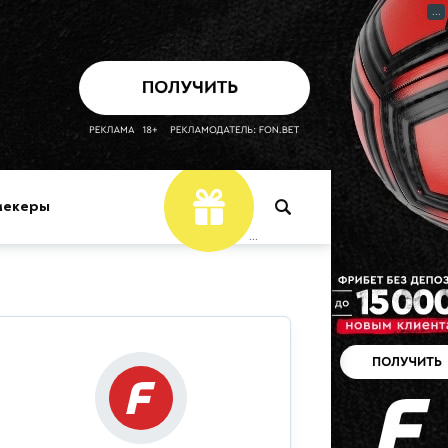
...
мекеры
...