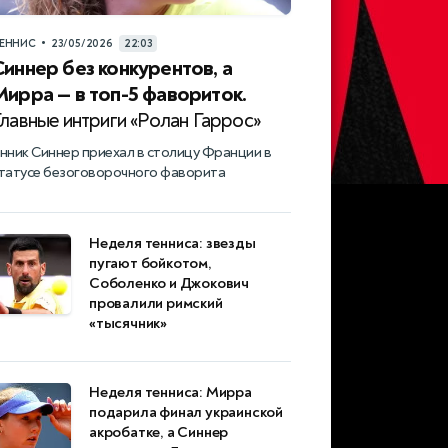
•
ЕННИС
23/05/2026
22:03
Синнер без конкурентов, а
Мирра — в топ-5 фавориток.
лавные интриги «Ролан Гаррос»
нник Синнер приехал в столицу Франции в
татусе безоговорочного фаворита
Неделя тенниса: звезды
пугают бойкотом,
Соболенко и Джокович
провалили римский
«тысячник»
Неделя тенниса: Мирра
подарила финал украинской
акробатке, а Синнер