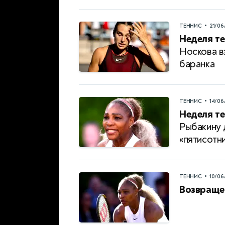
•
ТЕННИС
21/06
Неделя те
Носкова в
баранка
•
ТЕННИС
14/06
Неделя те
Рыбакину 
«пятисотн
•
ТЕННИС
10/06
Возвраще