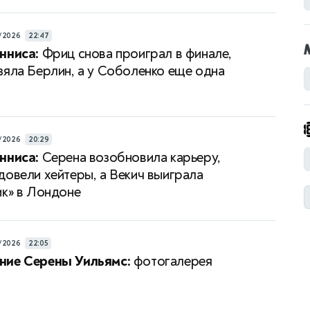
/2026
22:47
нниса:
Фриц снова проиграл в финале,
зяла Берлин, а у Соболенко еще одна
/2026
20:29
нниса:
Серена возобновила карьеру,
довели хейтеры, а Векич выиграла
ик» в Лондоне
/2026
22:05
ние Серены Уильямс:
фотогалерея