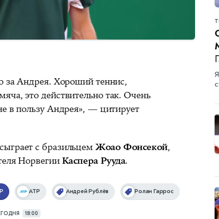
Т
Г
Я
о за Андрея. Хороший теннис,
с
яча, это действительно так. Очень
не в пользу Андрея», — цитирует
сыграет с бразильцем
Жоао Фонсекой
,
ителя Норвегии
Каспера Рууда
.
P
ATP
Андрей Рублёв
Ролан Гаррос
ЕГОДНЯ
18:00