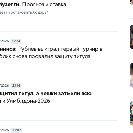
узетти.
Прогноз и ставка
зетти остановить Ходара?
/2026
19:24
нниса:
Рублев выиграл первый турнир в
ублик снова провалил защиту титула
/2026
23:14
щитил титул, а чешки затмили всю
ги Уимблдона-2026
/2026
22:07