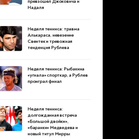
превзошел Джоковича и
Надаля
Неделя тенниса: травма
Алькараса, невезение
Свентек и тревожная
тенденция Рублева
Неделя тенниса: Рыбакина
«угнала» спорткар, а Рублев
проиграл финал
Неделя тенниса:
долгожданная встреча
«Большой двойки»,
«баранки» Медведева и
новый титул Мирры