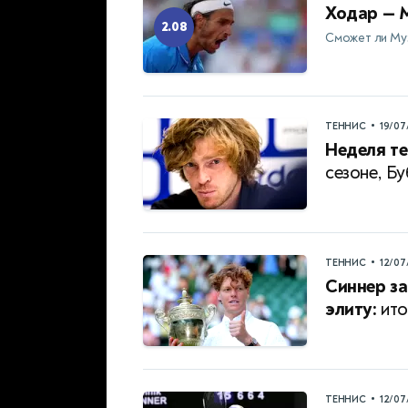
Ходар — М
2.08
Сможет ли Му
•
ТЕННИС
19/07
Неделя те
сезоне, Б
•
ТЕННИС
12/07
Синнер за
элиту:
ито
•
ТЕННИС
12/07