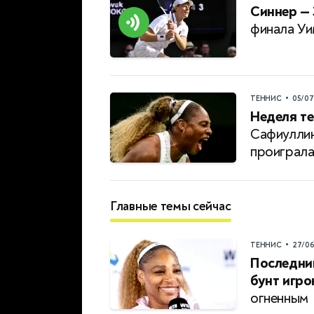
Синнер — 
финала Уи
•
ТЕННИС
05/0
Неделя те
Сафиуллин
проиграл
Главные темы сейчас
•
ТЕННИС
27/0
Последни
бунт игро
огненным