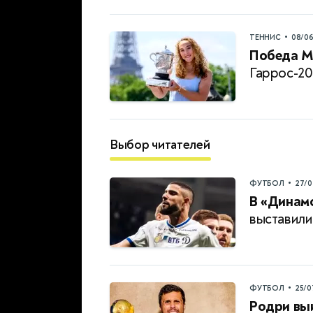
•
ТЕННИС
08/0
Победа М
Гаррос-20
Выбор читателей
•
ФУТБОЛ
27/0
В «Динамо
выставили
•
ФУТБОЛ
25/0
Родри выи