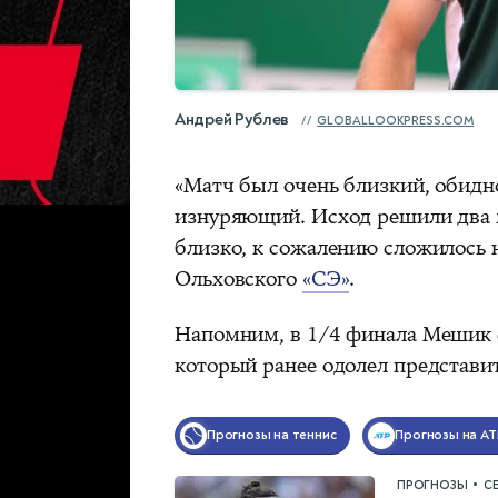
Андрей Рублев
GLOBALLOOKPRESS.COM
«Матч был очень близкий, обидн
изнуряющий. Исход решили два м
близко, к сожалению сложилось 
Ольховского
«СЭ»
.
Напомним, в 1/4 финала Мешик 
который ранее одолел представ
Прогнозы на теннис
Прогнозы на AT
•
ПРОГНОЗЫ
С