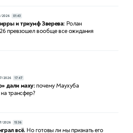
6/2026
01:43
ирры и триумф Зверева:
Ролан
26 превзошел вообще все ожидания
7/2026
17:47
» дали маху:
почему Маухуба
 на трансфер?
7/2026
15:36
грал всё.
Но готовы ли мы признать его