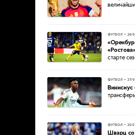
величайш
•
ФУТБОЛ
26/0
«Оренбург
«Ростова»
старте се
•
ФУТБОЛ
27/0
Винисиус
трансферы
•
ФУТБОЛ
25/0
Шварц со 