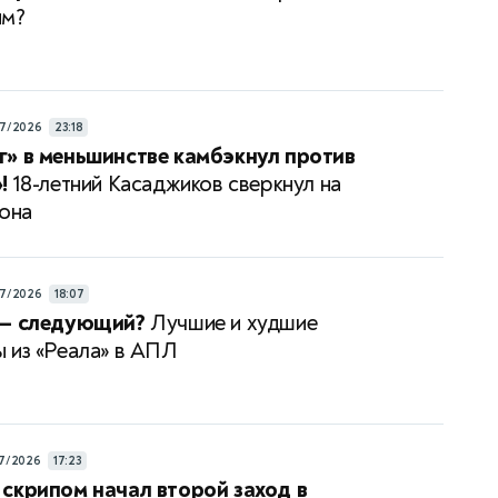
им?
7/2026
23:18
» в меньшинстве камбэкнул против
!
18-летний Касаджиков сверкнул на
зона
7/2026
18:07
 — следующий?
Лучшие и худшие
 из «Реала» в АПЛ
7/2026
17:23
скрипом начал второй заход в