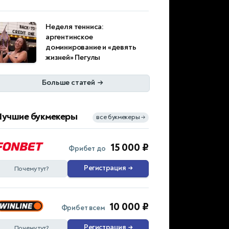
Неделя тенниса:
аргентинское
доминирование и «девять
жизней» Пегулы
Больше статей
→
Лучшие букмекеры
все букмекеры
→
15 000 ₽
Фрибет до
Регистрация
→
Почему тут?
10 000 ₽
Фрибет всем
Регистрация
→
Почему тут?