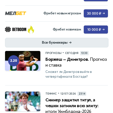
Фрибет новым игрокам
30 000 ₽
→
Фрибет новичкам
10 000 ₽
→
Все букмекеры
→
•
ПРОГНОЗЫ
СЕГОДНЯ
13:30
Боржеш — Димитров.
Прогноз
2.20
и ставка
Сможет ли Димитров выйти в
четвертьфинал в Бостаде?
•
ТЕННИС
12/07/2026
23:14
Синнер защитил титул, а
чешки затмили всю элиту:
итоги Уимблдона-2026