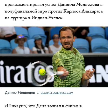
прокомментировал успех
Даниила Медведева
в
полуфинальной игре против
Карлоса Алькараса
на турнире в Индиан‑Уэллсе.
Даниил Медведев
GLOBALLOOKPRESS.COM
«Шикарно, что Даня вышел в финал в