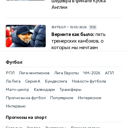
шедевра в финале Кубка
Англии
•
ФУТБОЛ
15/05/2026
11:13
Верните как было:
пять
тренерских камбэков, о
которых мы мечтаем
Футбол
РПЛ
Лига чемпионов
Лига Европы
ЧМ-2026
АПЛ
Ла Лига
Серия А
Бундеслига
Новости футбола
Матч-центр
Календари
Трансферы
Прогнозы на футбол
Популярное
Интересное
Интервью
Прогнозы на спорт