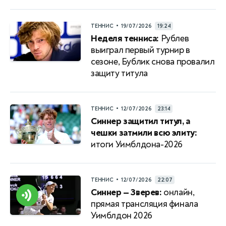
•
ТЕННИС
19/07/2026
19:24
Неделя тенниса:
Рублев
выиграл первый турнир в
сезоне, Бублик снова провалил
защиту титула
•
ТЕННИС
12/07/2026
23:14
Синнер защитил титул, а
чешки затмили всю элиту:
итоги Уимблдона-2026
•
ТЕННИС
12/07/2026
22:07
Синнер — Зверев:
онлайн,
прямая трансляция финала
Уимблдон 2026