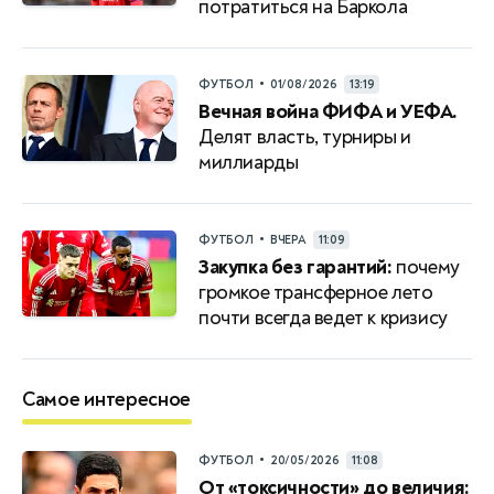
потратиться на Баркола
•
ФУТБОЛ
01/08/2026
13:19
Вечная война ФИФА и УЕФА.
Делят власть, турниры и
миллиарды
•
ФУТБОЛ
ВЧЕРА
11:09
Закупка без гарантий:
почему
громкое трансферное лето
почти всегда ведет к кризису
Самое интересное
•
ФУТБОЛ
20/05/2026
11:08
От «токсичности» до величия: