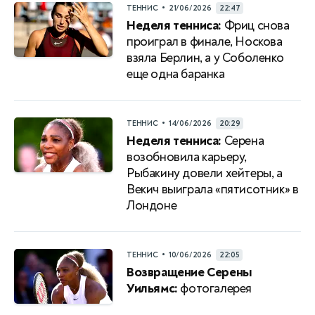
•
ТЕННИС
21/06/2026
22:47
Неделя тенниса:
Фриц снова
проиграл в финале, Носкова
взяла Берлин, а у Соболенко
еще одна баранка
•
ТЕННИС
14/06/2026
20:29
Неделя тенниса:
Серена
возобновила карьеру,
Рыбакину довели хейтеры, а
Векич выиграла «пятисотник» в
Лондоне
•
ТЕННИС
10/06/2026
22:05
Возвращение Серены
Уильямс:
фотогалерея