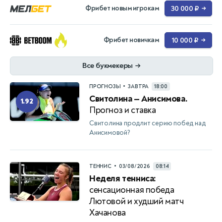
Фрибет новым игрокам
30 000 ₽
→
Фрибет новичкам
10 000 ₽
→
Все букмекеры
→
•
ПРОГНОЗЫ
ЗАВТРА
18:00
Свитолина — Анисимова.
1.92
Прогноз и ставка
Свитолина продлит серию побед над
Анисимовой?
•
ТЕННИС
03/08/2026
08:14
Неделя тенниса:
сенсационная победа
Лютовой и худший матч
Хачанова