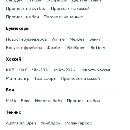
Сегодня
Завтра
Экспрессы
Дерзкая ставка
Прогнозы на футбол
Прогнозы на хоккей
Прогнозы на бои
Прогнозы на теннис
Букмекеры
Новости букмекеров
Winline
Мелбет
Зенит
Бонусы и фрибеты
Фонбет
BetBoom
Bettery
Хоккей
КХЛ
НХЛ
ЧМ-2026
МЧМ-2026
Новости хоккея
Матч-центр
Трансферы
Прогнозы на хоккей
Бои
MMA
Бокс
Новости боёв
Прогнозы на бои
Теннис
Australian Open
Уимблдон
Ролан Гаррос