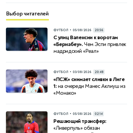
Выбор читателей
•
ФУТБОЛ
05/08/2026
20:56
С улиц Валенсии к воротам
«Бернабеу».
Чем Эспи привлек
мадридский «Реал»
•
ФУТБОЛ
03/08/2026
20:48
«ПСЖ» снимает сливки в Лиге
1:
на очереди Манес Аклиуш из
«Монако»
•
ФУТБОЛ
05/08/2026
02:14
Решающий трансфер:
«Ливерпуль» обязан