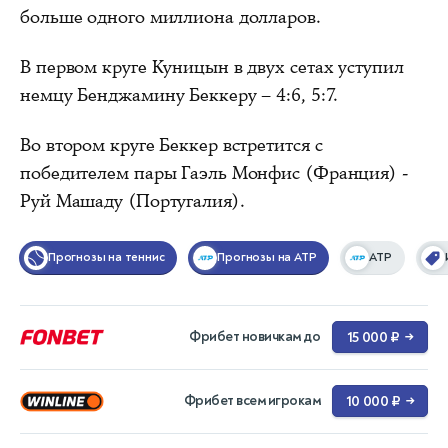
больше одного миллиона долларов.
В первом круге Куницын в двух сетах уступил
немцу Бенджамину Беккеру – 4:6, 5:7.
Во втором круге Беккер встретится с
победителем пары Гаэль Монфис (Франция) -
Руй Машаду (Португалия).
Прогнозы на теннис
Прогнозы на ATP
ATP
Фрибет новичкам до
15 000 ₽
→
Фрибет всем игрокам
10 000 ₽
→