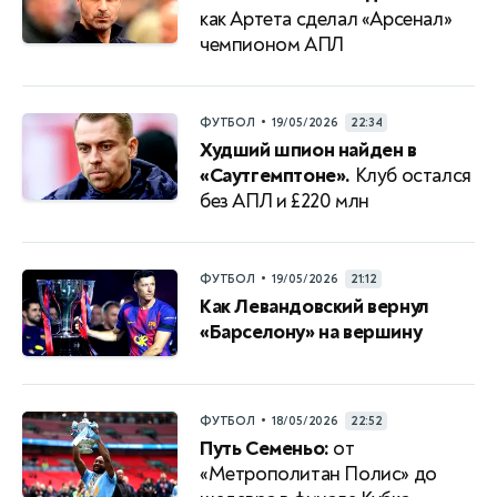
как Артета сделал «Арсенал»
чемпионом АПЛ
•
ФУТБОЛ
19/05/2026
22:34
Худший шпион найден в
«Саутгемптоне».
Клуб остался
без АПЛ и £220 млн
•
ФУТБОЛ
19/05/2026
21:12
Как Левандовский вернул
«Барселону» на вершину
•
ФУТБОЛ
18/05/2026
22:52
Путь Семеньо:
от
«Метрополитан Полис» до