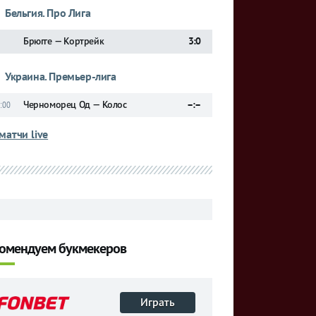
Бельгия. Про Лига
Брюгге — Кортрейк
3:0
Украина. Премьер-лига
Черноморец Од — Колос
–:–
:00
матчи live
омендуем букмекеров
Играть