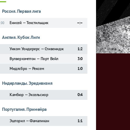
Россия. Первая лига
Енисей — Текстильщик
–:–
:00
Англия. Кубок Лиги
Уиком Уондерерс — Стивенидж
1:2
Вулверхэмптон — Порт Вейл
3:0
Мидлсбро — Рексем
1:0
Нидерланды. Эредивизия
Камбюр — Эксельсиор
0:4
Португалия. Примейра
Эшторил — Фамаликан
1:1