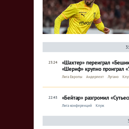
3
«Шахтер» переиграл «Бешик
23:24
«Шериф» крупно проиграл «
Лига Европы
Андерлехт
Лугано
Клу
«Бейтар» разгромил «Сутье
22:43
Лига конференций
Клуж