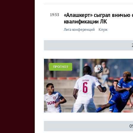
«Алашкерт» сыграл вничью 
19:53
квалификации ЛК
Лига конференций
Клуж
ПРОГНОЗ
0