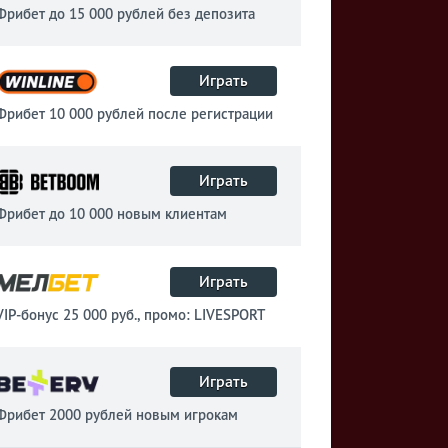
Фрибет до 15 000 рублей без депозита
Играть
Фрибет 10 000 рублей после регистрации
Играть
Фрибет до 10 000 новым клиентам
Играть
VIP-бонус 25 000 руб., промо: LIVESPORT
Играть
Фрибет 2000 рублей новым игрокам