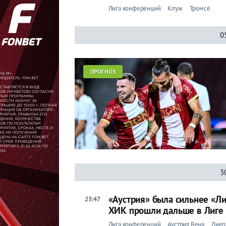
Лига конференций
Клуж
Тромсё
Прогнозы
на спорт
0
Букмекеры
ПРОГНОЗ
Хоккей
Теннис
Бои
Прочие
Игры
3
«Аустрия» была сильнее «Ли
23:47
ХИК прошли дальше в Лиге
Лига конференций
Аустрия Вена
Лиеп