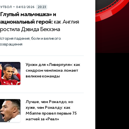
•
УТБОЛ
04/02/2026
20:23
«Глупый мальчишка» и
национальный герой:
как Англия
простила Дэвида Бекхэма
стория падения, боли и великого
озвращения
Уроки для «Ливерпуля»: как
синдром чемпиона ломает
великие команды
Лучше, чем Роналдо, но
хуже, чем Роналду: как
Мбаппе провел первые 75
матчей за «Реал»