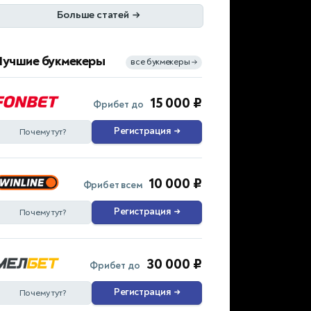
Больше статей
→
Лучшие букмекеры
все букмекеры
→
15 000 ₽
Фрибет до
Регистрация
→
Почему тут?
10 000 ₽
Фрибет всем
Регистрация
→
Почему тут?
30 000 ₽
Фрибет до
Регистрация
→
Почему тут?