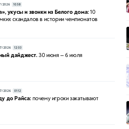
7/2026
10:58
а», укусы и звонки из Белого дома:
10
мких скандалов в истории чемпионатов
7/2026
12:03
ный дайджест.
30 июня — 6 июля
7/2026
01:12
у до Райса:
почему игроки закатывают