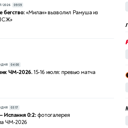
7/2026
09:59
 бегство:
«Милан» вызволил Рамуша из
«ПСЖ»
ОДНЯ
04:00
ик ЧМ-2026.
15-16 июля: превью матча
ОДНЯ
03:17
 Испания 0:2:
фотогалерея
ла ЧМ-2026