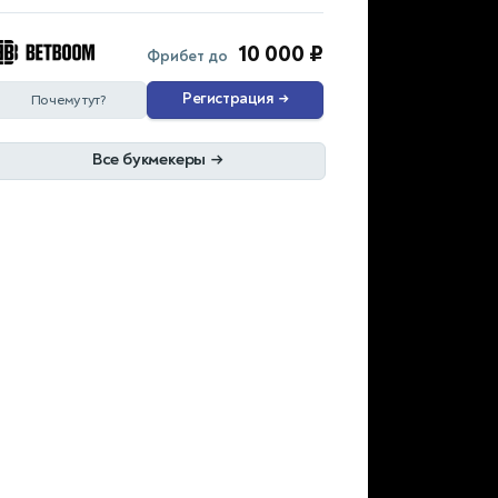
10 000 ₽
Фрибет до
Регистрация
→
Почему тут?
Все букмекеры
→