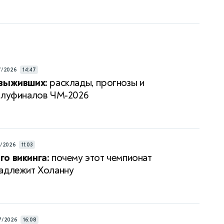
7/2026
14:47
 выживших:
расклады, прогнозы и
олуфиналов ЧМ-2026
7/2026
11:03
о викинга:
почему этот чемпионат
адлежит Холанну
7/2026
16:08