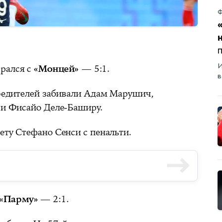
Ф
И
рался с
«Монцей»
— 5:1.
в
обедителей забивали Адам Марушич,
с и Фисайо Деле-Баширу.
ету Стефано Сенси с пенальти.
«Парму»
— 2:1.