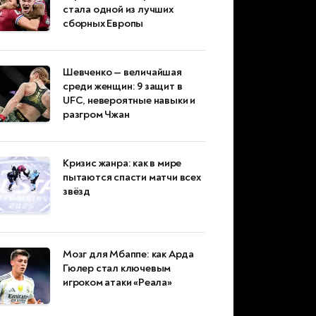
стала одной из лучших
сборных Европы
Шевченко — величайшая
среди женщин: 9 защит в
UFC, невероятные навыки и
разгром Чжан
Кризис жанра: как в мире
пытаются спасти матчи всех
звёзд
Мозг для Мбаппе: как Арда
Гюлер стал ключевым
игроком атаки «Реала»