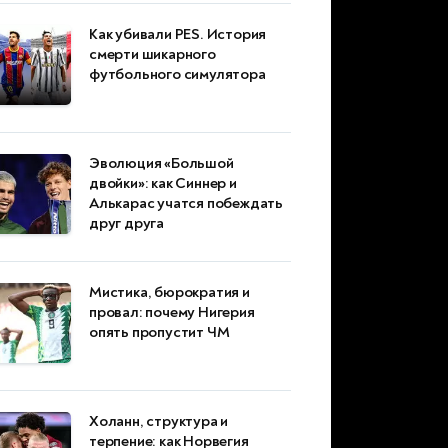
Как убивали PES. История
смерти шикарного
футбольного симулятора
Эволюция «Большой
двойки»: как Синнер и
Алькарас учатся побеждать
друг друга
Мистика, бюрократия и
провал: почему Нигерия
опять пропустит ЧМ
Холанн, структура и
терпение: как Норвегия