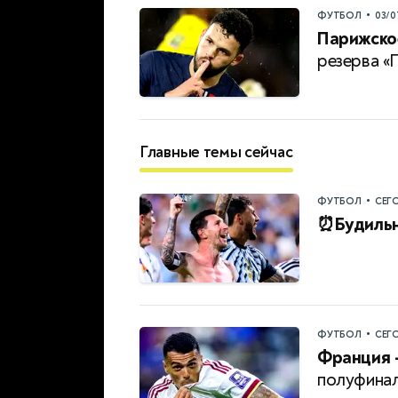
•
ФУТБОЛ
03/0
Парижское
резерва 
Главные темы сейчас
•
ФУТБОЛ
СЕГ
⏰Будильн
•
ФУТБОЛ
СЕГ
Франция —
полуфина