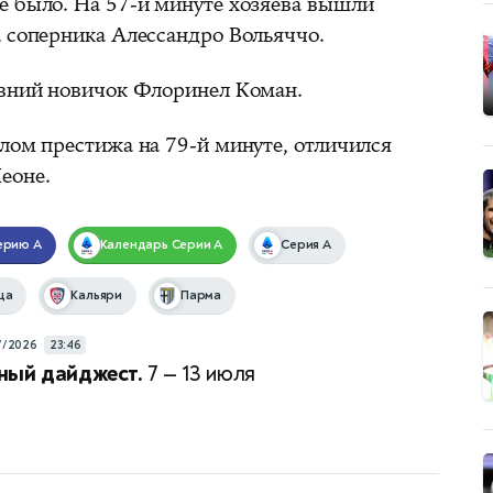
е было. На 57-й минуте хозяева вышли
а соперника Алессандро Вольяччо.
авний новичок Флоринел Коман.
лом престижа на 79-й минуте, отличился
еоне.
ерию А
Календарь
Серии А
Серия A
ца
Кальяри
Парма
7/2026
23:46
ный дайджест.
7 — 13 июля