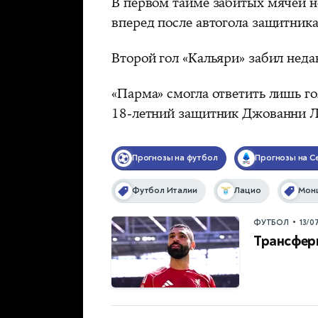
В первом тайме забитых мячей н
вперед после автогола защитник
Второй гол «Кальяри» забил нед
«Парма» смогла ответить лишь го
18-летний защитник Джованни Л
Прогнозы на футбол
Прогнозы на С
Футбол Италии
Лацио
Мон
•
ФУТБОЛ
13/0
Трансфер