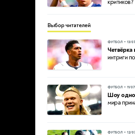
критиков?
Выбор читателей
•
ФУТБОЛ
13/0
Четвёрка
интриги п
•
ФУТБОЛ
11/0
Шоу одног
мира прин
•
ФУТБОЛ
12/0