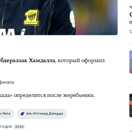
Ф
О
бдераззак Хамдалла
, который оформил
финала
ада» определится после жеребьевки.
о-Лига
Аль-Иттихад Джидда
ЕГОДНЯ
23:00