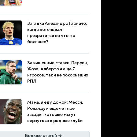
Загадка Алехандро Гарначо:
когда потенциал
превратится во что-то
большее?
Завышенные ставки. Перрен,
Жозе, Алберто и еще 7
игроков, так и не покоривших
РПЛ
Мама, я еду домой: Месси,
Роналду и еще четыре
звезды, которые могут
вернуться в родные клубы
Больше статей
→