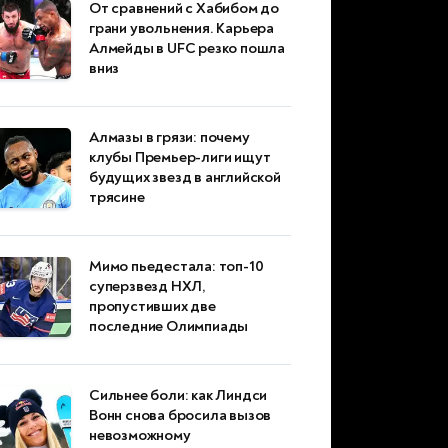
От сравнений с Хабибом до
грани увольнения. Карьера
Алмейды в UFC резко пошла
вниз
Алмазы в грязи: почему
клубы Премьер-лиги ищут
будущих звезд в английской
трясине
Мимо пьедестала: топ-10
суперзвезд НХЛ,
пропустивших две
последние Олимпиады
Сильнее боли: как Линдси
Вонн снова бросила вызов
невозможному