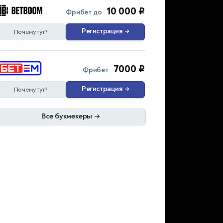
10 000 ₽
Фрибет до
Регистрация
→
Почему тут?
7000 ₽
Фрибет
Регистрация
→
Почему тут?
Все букмекеры
→