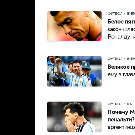
•
ФУТБОЛ
ВЧЕ
Белое пят
закончила
Роналду 
•
ФУТБОЛ
ВЧЕ
Великое 
ему в глаз
•
ФУТБОЛ
07/0
Почему Ме
пенальти?
аргентинц