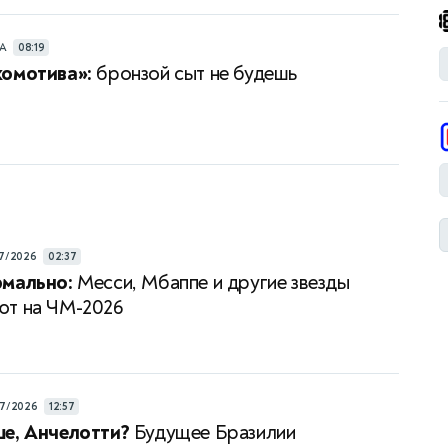
РА
08:19
комотива»:
бронзой сыт не будешь
7/2026
02:37
рмально:
Месси, Мбаппе и другие звезды
ют на ЧМ-2026
7/2026
12:57
е, Анчелотти?
Будущее Бразилии