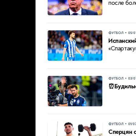
после бол
•
ФУТБОЛ
05/0
Испанский
«Спартаку
•
ФУТБОЛ
03/0
⏰Будильн
•
ФУТБОЛ
01/0
Сперцян с