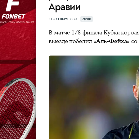
Аравии
31 ОКТЯБРЯ 2023
20:08
В матче 1/8 финала Кубка корол
выезде победил
«Аль-Фейха»
со 