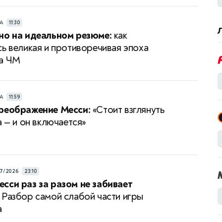
РА
11:30
но на идеальном резюме:
как
сь великая и противоречивая эпоха
на ЧМ
РА
11:59
преображение Месси:
«Стоит взглянуть
а — и он включается»
7/2026
23:10
сси раз за разом не забивает
Разбор самой слабой части игры
а