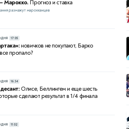
— Марокко.
Прогноз и ставка
ания размажут марокканцев
ОДНЯ
17:05
ртака»:
новичков не покупают, Барко
 все пропало?
ОДНЯ
16:34
десант:
Олисе, Беллингем и еще шесть
которые сделают результат в 1/4 финала
ОДНЯ
11:02