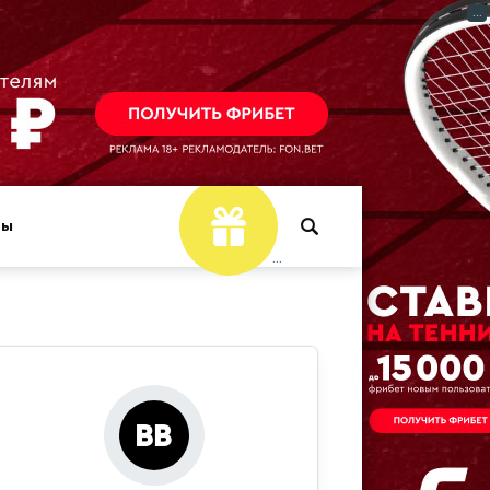
...
ры
...