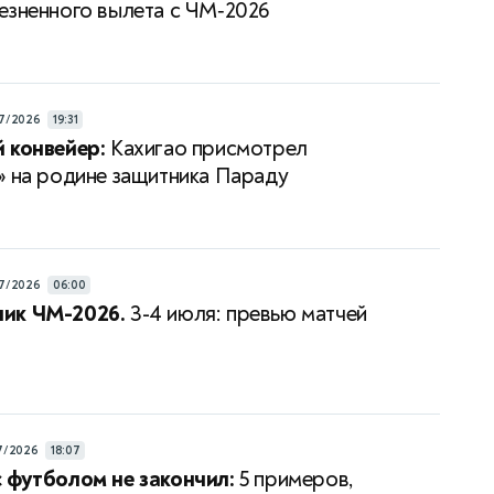
езненного вылета с ЧМ‑2026
7/2026
19:31
 конвейер:
Кахигао присмотрел
» на родине защитника Параду
7/2026
06:00
ик ЧМ-2026.
3-4 июля: превью матчей
7/2026
18:07
 футболом не закончил:
5 примеров,