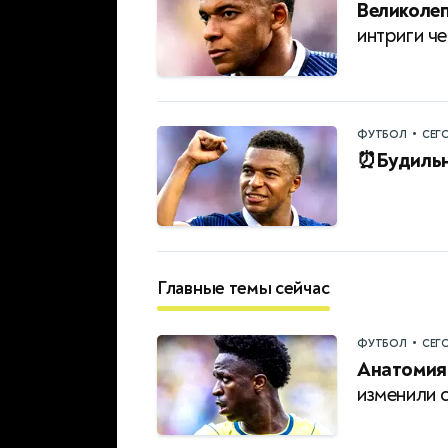
Великолеп
интриги ч
•
ФУТБОЛ
СЕГ
⏰Будильн
Главные темы сейчас
•
ФУТБОЛ
СЕГ
Анатомия
изменили 