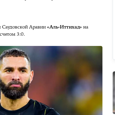
я Саудовской Аравии
«Аль-Иттихад»
на
счетом 3:0.