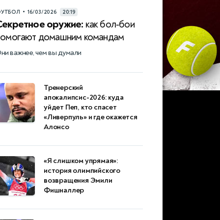
•
УТБОЛ
16/03/2026
20:19
Секретное оружие:
как бол-бои
помогают домашним командам
ни важнее, чем вы думали
Тренерский
апокалипсис-2026: куда
уйдет Пеп, кто спасет
«Ливерпуль» и где окажется
Алонсо
«Я слишком упрямая»:
история олимпийского
возвращения Эмили
Фишналлер