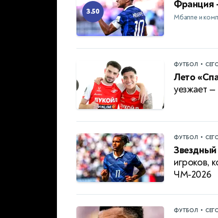
Франция 
3.50
Мбаппе и комп
•
ФУТБОЛ
СЕГ
Лето «Спа
уезжает —
•
ФУТБОЛ
СЕГ
Звездный 
игроков, 
ЧМ-2026
•
ФУТБОЛ
СЕГ