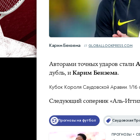
Карим Бензема
GLOBALLOOKPRESS.COM
Авторами точных ударов стали
А
дубль, и
Карим Бензема
.
Кубок Короля Саудовской Аравии. 1/16 
Следующий соперник «Аль-Иттих
Прогнозы на футбол
Саудовская Пр
•
ПРОГНОЗЫ
С