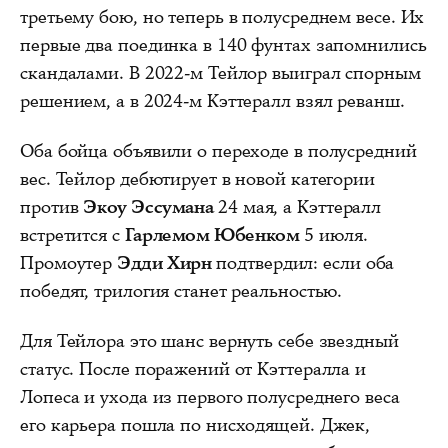
третьему бою, но теперь в полусреднем весе. Их
первые два поединка в 140 фунтах запомнились
скандалами. В 2022-м Тейлор выиграл спорным
решением, а в 2024-м Кэттералл взял реванш.
Оба бойца объявили о переходе в полусредний
вес. Тейлор дебютирует в новой категории
против
Экоу Эссумана
24 мая, а Кэттералл
встретится с
Гарлемом Юбенком
5 июля.
Промоутер
Эдди Хирн
подтвердил: если оба
победят, трилогия станет реальностью.
Для Тейлора это шанс вернуть себе звездный
статус. После поражений от Кэттералла и
Лопеса и ухода из первого полусреднего веса
его карьера пошла по нисходящей. Джек,