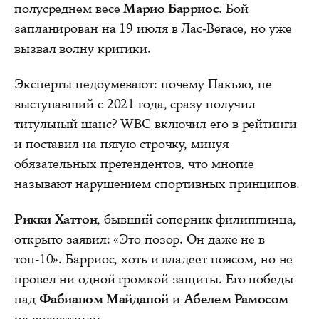
полусреднем весе
Марио Барриос
. Бой
запланирован на 19 июля в Лас-Вегасе, но уже
вызвал волну критики.
Эксперты недоумевают: почему Пакьяо, не
выступавший с 2021 года, сразу получил
титульный шанс? WBC включил его в рейтинги
и поставил на пятую строчку, минуя
обязательных претендентов, что многие
называют нарушением спортивных принципов.
Рикки Хаттон
, бывший соперник филиппинца,
открыто заявил: «Это позор. Он даже не в
топ-10». Барриос, хоть и владеет поясом, но не
провел ни одной громкой защиты. Его победы
над
Фабианом Майданой
и
Абелем Рамосом
не впечатлили.