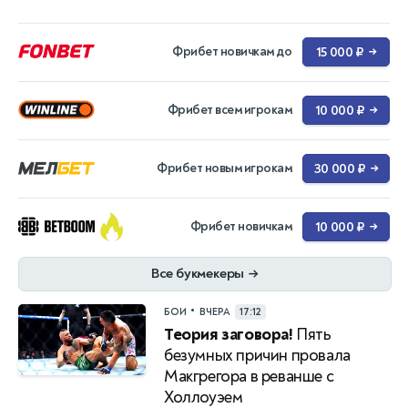
Фрибет новичкам до
15 000 ₽
→
Фрибет всем игрокам
10 000 ₽
→
Фрибет новым игрокам
30 000 ₽
→
Фрибет новичкам
10 000 ₽
→
Все букмекеры
→
•
БОИ
ВЧЕРА
17:12
Теория заговора!
Пять
безумных причин провала
Макгрегора в реванше с
Холлоуэем