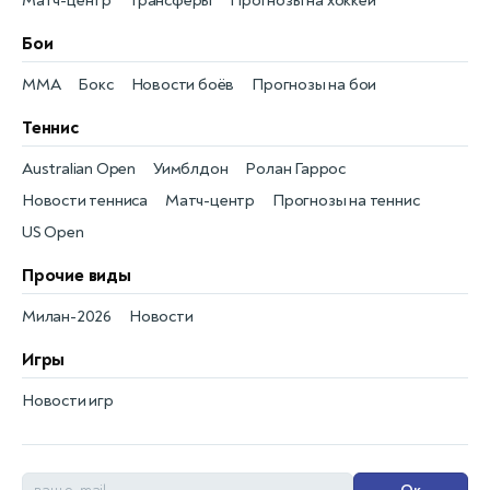
Матч-центр
Трансферы
Прогнозы на хоккей
Бои
MMA
Бокс
Новости боёв
Прогнозы на бои
Теннис
Australian Open
Уимблдон
Ролан Гаррос
Новости тенниса
Матч-центр
Прогнозы на теннис
US Open
Прочие виды
Милан-2026
Новости
Игры
Новости игр