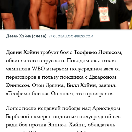
Девин Хэйни (слева)
GLOBALLOOKPRESS.COM
Девин Хэйни
требует боя с
Теофимо Лопесом
,
обвиняя того в трусости. Поводом стал отказ
чемпиона WBO в первом полусреднем весе от
переговоров в пользу поединка с
Джароном
Эннисом
. Отец Девина,
Билл Хэйни
, заявил:
«Теофимо боится. Он знает, что проиграет».
Лопес после недавней победы над Арнольдом
Барбозой намерен подняться полусредний вес
ради боя против Энниса. Хэйни, обладатель