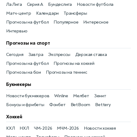
Ла Лига
Серия А
Бундеслига
Новости футбола
Матч-центр
Календари
Трансферы
Прогнозы на футбол
Популярное
Интересное
Интервью
Прогнозы на спорт
Сегодня
Завтра
Экспрессы
Дерзкая ставка
Прогнозы на футбол
Прогнозы на хоккей
Прогнозы на бои
Прогнозы на теннис
Букмекеры
Новости букмекеров
Winline
Мелбет
Зенит
Бонусы и фрибеты
Фонбет
BetBoom
Bettery
Хоккей
КХЛ
НХЛ
ЧМ-2026
МЧМ-2026
Новости хоккея