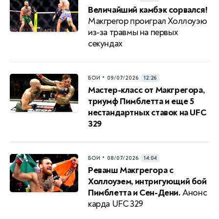
Величайший камбэк сорвался!
Макгрегор проиграл Холлоуэю
из-за травмы на первых
секундах
•
БОИ
09/07/2026
12:26
Мастер-класс от Макгрегора,
триумф Пимблетта и еще 5
нестандартных ставок на UFC
329
•
БОИ
08/07/2026
14:04
Реванш Макгрегора с
Холлоуэем, интригующий бой
Пимблетта и Сен-Дени.
Анонс
карда UFC 329