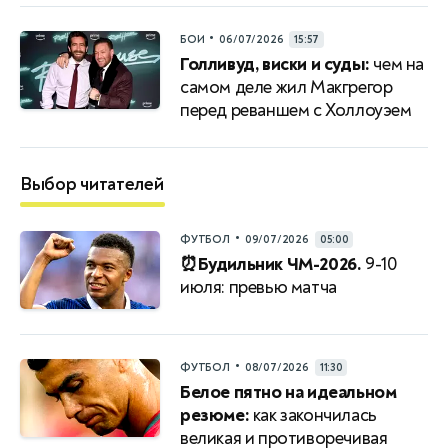
•
БОИ
06/07/2026
15:57
Голливуд, виски и суды:
чем на
самом деле жил Макгрегор
перед реваншем с Холлоуэем
Выбор читателей
•
ФУТБОЛ
09/07/2026
05:00
⏰Будильник ЧМ-2026.
9-10
июля: превью матча
•
ФУТБОЛ
08/07/2026
11:30
Белое пятно на идеальном
резюме:
как закончилась
великая и противоречивая