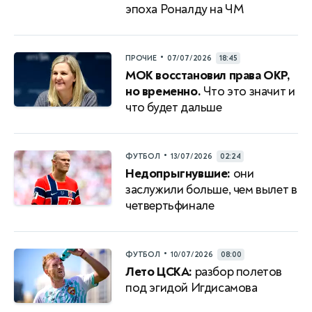
эпоха Роналду на ЧМ
•
ПРОЧИЕ
07/07/2026
18:45
МОК восстановил права ОКР,
но временно.
Что это значит и
что будет дальше
•
ФУТБОЛ
13/07/2026
02:24
Недопрыгнувшие:
они
заслужили больше, чем вылет в
четвертьфинале
•
ФУТБОЛ
10/07/2026
08:00
Лето ЦСКА:
разбор полетов
под эгидой Игдисамова