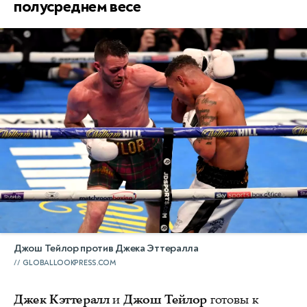
полусреднем весе
Джош Тейлор против Джека Эттералла
GLOBALLOOKPRESS.COM
Джек Кэттералл
и
Джош Тейлор
готовы к