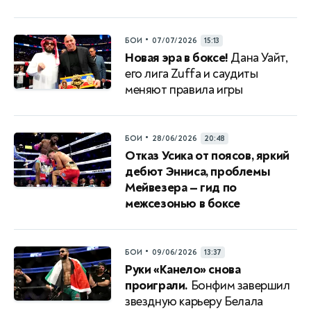
•
БОИ
07/07/2026
15:13
Новая эра в боксе!
Дана Уайт,
его лига Zuffa и саудиты
меняют правила игры
•
БОИ
28/06/2026
20:48
Отказ Усика от поясов, яркий
дебют Энниса, проблемы
Мейвезера — гид по
межсезонью в боксе
•
БОИ
09/06/2026
13:37
Руки «Канело» снова
проиграли.
Бонфим завершил
звездную карьеру Белала