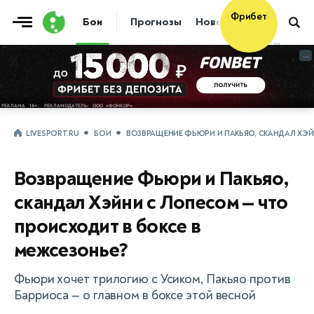
Фрибет
Бои
Прогнозы
Новости
Бокс
10 000 ₽
...
...
LIVESPORT.RU
БОИ
ВОЗВРАЩЕНИЕ ФЬЮРИ И ПАКЬЯО, СКАНДАЛ ХЭЙ
Возвращение Фьюри и Пакьяо,
скандал Хэйни с Лопесом — что
происходит в боксе в
межсезонье?
Фьюри хочет трилогию с Усиком, Пакьяо против
Барриоса — о главном в боксе этой весной