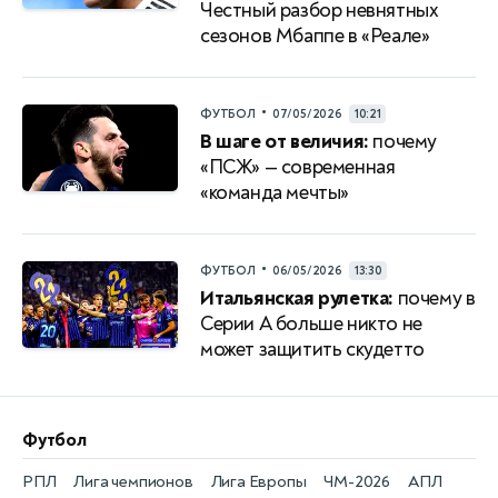
Честный разбор невнятных
сезонов Мбаппе в «Реале»
•
ФУТБОЛ
07/05/2026
10:21
В шаге от величия:
почему
«ПСЖ» — современная
«команда мечты»
•
ФУТБОЛ
06/05/2026
13:30
Итальянская рулетка:
почему в
Серии A больше никто не
может защитить скудетто
Футбол
РПЛ
Лига чемпионов
Лига Европы
ЧМ-2026
АПЛ