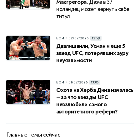
Макгрегора.
Даже в 37
ирландец может вернуть себе
титул
•
БОИ
02/07/2026
12:59
Двалишвили, Усман и еще 5
звезд UFC, потерявших ауру
неуязвимости
•
БОИ
01/07/2026
13:05
Охота на Херба Дина началась
— за что звезды UFC
невзлюбили самого
авторитетного рефери?
Главные темы сейчас