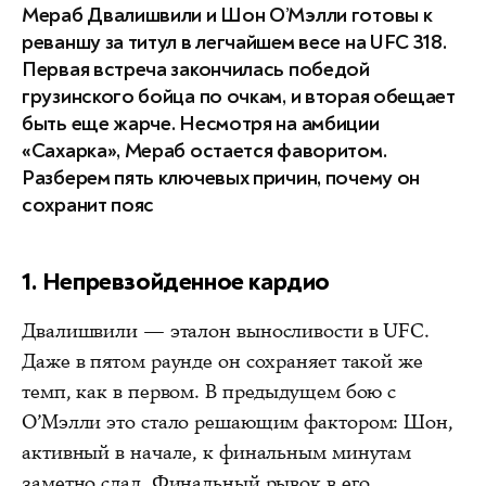
Мераб Двалишвили и Шон О’Мэлли готовы к
реваншу за титул в легчайшем весе на UFC 318.
Первая встреча закончилась победой
грузинского бойца по очкам, и вторая обещает
быть еще жарче. Несмотря на амбиции
«Сахарка», Мераб остается фаворитом.
Разберем пять ключевых причин, почему он
сохранит пояс
1. Непревзойденное кардио
Двалишвили — эталон выносливости в UFC.
Даже в пятом раунде он сохраняет такой же
темп, как в первом. В предыдущем бою с
О’Мэлли это стало решающим фактором: Шон,
активный в начале, к финальным минутам
заметно сдал. Финальный рывок в его