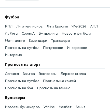
Футбол
РПЛ
Лига чемпионов
Лига Европы
ЧМ-2026
АПЛ
Ла Лига
Серия А
Бундеслига
Новости футбола
Матч-центр
Календари
Трансферы
Прогнозы на футбол
Популярное
Интересное
Интервью
Прогнозы на спорт
Сегодня
Завтра
Экспрессы
Дерзкая ставка
Прогнозы на футбол
Прогнозы на хоккей
Прогнозы на бои
Прогнозы на теннис
Букмекеры
Новости букмекеров
Winline
Мелбет
Зенит