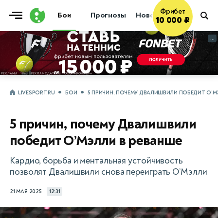
Фрибет
Бои
Прогнозы
Новости
Бокс
10 000 ₽
...
...
LIVESPORT.RU
БОИ
5 ПРИЧИН, ПОЧЕМУ ДВАЛИШВИЛИ ПОБЕДИТ О’М
5 причин, почему Двалишвили
победит О’Мэлли в реванше
Кардио, борьба и ментальная устойчивость
позволят Двалишвили снова переиграть О’Мэлли
21 МАЯ 2025
12:31