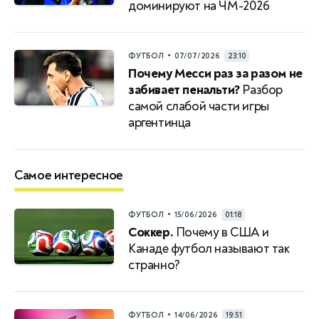
доминируют на ЧМ-2026
•
ФУТБОЛ
07/07/2026
23:10
Почему Месси раз за разом не
забивает пенальти?
Разбор
самой слабой части игры
аргентинца
Самое интересное
•
ФУТБОЛ
15/06/2026
01:18
Соккер.
Почему в США и
Канаде футбол называют так
странно?
•
ФУТБОЛ
14/06/2026
19:51