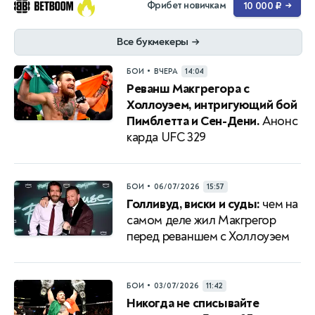
Фрибет новичкам
10 000 ₽
→
Все букмекеры
→
•
БОИ
ВЧЕРА
14:04
Реванш Макгрегора с
Холлоуэем, интригующий бой
Пимблетта и Сен-Дени.
Анонс
карда UFC 329
•
БОИ
06/07/2026
15:57
Голливуд, виски и суды:
чем на
самом деле жил Макгрегор
перед реваншем с Холлоуэем
•
БОИ
03/07/2026
11:42
Никогда не списывайте