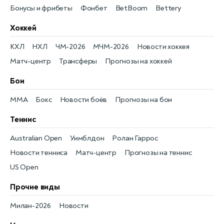
Бонусы и фрибеты
Фонбет
BetBoom
Bettery
Хоккей
КХЛ
НХЛ
ЧМ-2026
МЧМ-2026
Новости хоккея
Матч-центр
Трансферы
Прогнозы на хоккей
Бои
MMA
Бокс
Новости боёв
Прогнозы на бои
Теннис
Australian Open
Уимблдон
Ролан Гаррос
Новости тенниса
Матч-центр
Прогнозы на теннис
US Open
Прочие виды
Милан-2026
Новости