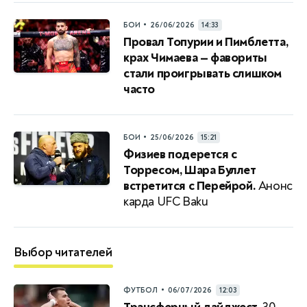
•
БОИ
26/06/2026
14:33
Провал Топурии и Пимблетта,
крах Чимаева — фавориты
стали проигрывать слишком
часто
•
БОИ
25/06/2026
15:21
Физиев подерется с
Торресом, Шара Буллет
встретится с Перейрой.
Анонс
карда UFC Baku
Выбор читателей
•
ФУТБОЛ
06/07/2026
12:03