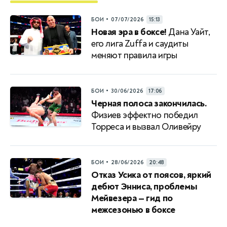
•
БОИ
07/07/2026
15:13
Новая эра в боксе!
Дана Уайт,
его лига Zuffa и саудиты
меняют правила игры
•
БОИ
30/06/2026
17:06
Черная полоса закончилась.
Физиев эффектно победил
Торреса и вызвал Оливейру
•
БОИ
28/06/2026
20:48
Отказ Усика от поясов, яркий
дебют Энниса, проблемы
Мейвезера — гид по
межсезонью в боксе