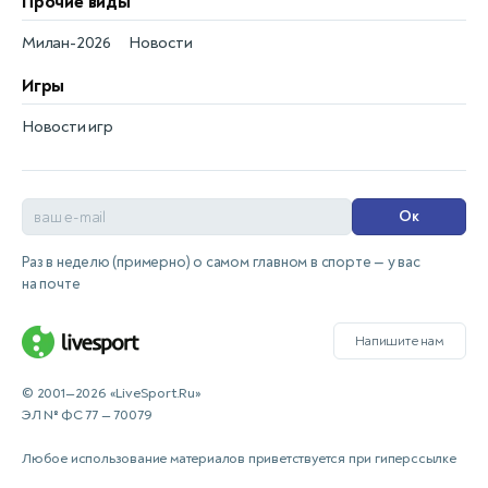
Прочие виды
Милан-2026
Новости
Игры
Новости игр
Ок
Раз в неделю (примерно) о самом главном в спорте — у вас
на почте
Напишите нам
© 2001—2026 «LiveSport.Ru»
ЭЛ № ФС 77 — 70079
Любое использование материалов приветствуется при гиперссылке