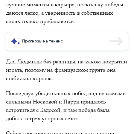
лучшие моменты в карьере, поскольку победы
даются легко, а уверенность в собственных
силах только прибавляется.
Прогнозы на теннис
Для Людмилы без разницы, на каком покрытии
играть, поэтому на французском грунте она
стабильна хороша.
После двух убедительных побед над не самыми
сильными Носковой и Парри пришлось
встретиться с Бадосой, и там победа была
добыта в трех упорных сетах.
Сейчас россиянке придется сыграть против