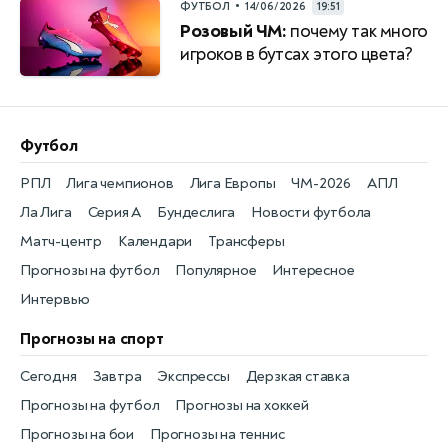
•
ФУТБОЛ
14/06/2026
19:51
Розовый ЧМ:
почему так много
игроков в бутсах этого цвета?
Футбол
РПЛ
Лига чемпионов
Лига Европы
ЧМ-2026
АПЛ
Ла Лига
Серия А
Бундеслига
Новости футбола
Матч-центр
Календари
Трансферы
Прогнозы на футбол
Популярное
Интересное
Интервью
Прогнозы на спорт
Сегодня
Завтра
Экспрессы
Дерзкая ставка
Прогнозы на футбол
Прогнозы на хоккей
Прогнозы на бои
Прогнозы на теннис