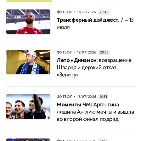
•
ФУТБОЛ
13/07/2026
23:46
Трансферный дайджест.
7 — 13
июля
•
ФУТБОЛ
12/07/2026
20:55
Лето «Динамо»:
возвращение
Шварца и дерзкий отказ
«Зениту»
•
ФУТБОЛ
16/07/2026
01:51
Моменты ЧМ:
Аргентина
лишила Англию мечты и вышла
во второй финал подряд