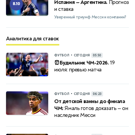
Испания — Аргентина.
Прогноз
8.10
и ставка
Уверенный триумф Месси и компании?
Аналитика для ставок
•
ФУТБОЛ
СЕГОДНЯ
05:50
⏰Будильник ЧМ-2026.
19
июля: превью матча
•
ФУТБОЛ
СЕГОДНЯ
06:23
От детской ванны до финала
ЧМ:
Ямаль готов доказать — он
наследник Месси