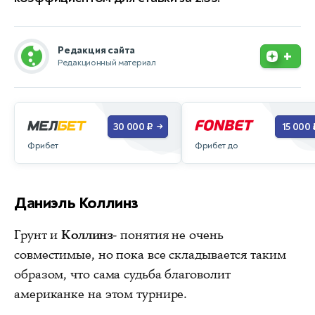
Редакция сайта
+
Редакционный материал
30 000 ₽
15 000 
→
Фрибет
Фрибет до
Даниэль Коллинз
Грунт и
Коллинз
- понятия не очень
совместимые, но пока все складывается таким
образом, что сама судьба благоволит
американке на этом турнире.