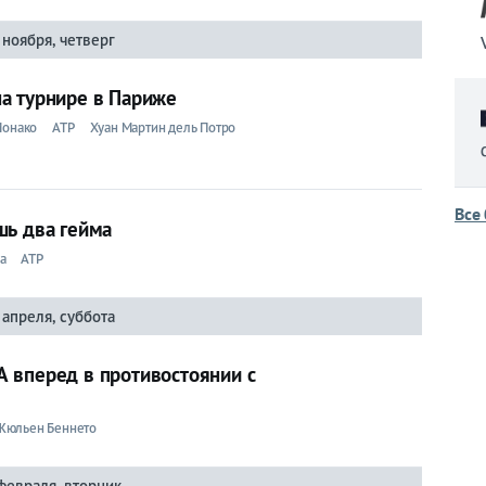
 ноября, четверг
а турнире в Париже
Монако
ATP
Хуан Мартин дель Потро
Все
шь два гейма
а
ATP
 апреля, суббота
 вперед в противостоянии с
Жюльен Беннето
февраля, вторник