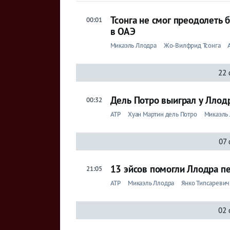
Тсонга не смог преодолеть 
00:01
в ОАЭ
Микаэль Ллодра
Жо-Вилфрид Тсонга
22 
Дель Потро выиграл у Ллод
00:32
ATP
Хуан Мартин дель Потро
Микаэль
07 
13 эйсов помогли Ллодра п
21:05
ATP
Микаэль Ллодра
Янко Типсаревич
02 