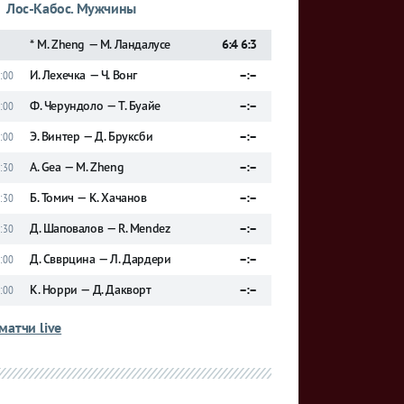
Лос-Кабос. Мужчины
* M. Zheng — М. Ландалусе
6:4 6:3
И. Леxечка — Ч. Вонг
–:–
:00
Ф. Черундоло — Т. Буайе
–:–
:00
Э. Винтер — Д. Бруксби
–:–
:00
A. Gea — M. Zheng
–:–
:30
Б. Томич — К. Хачанов
–:–
:30
Д. Шаповалов — R. Mendez
–:–
:30
Д. Свврцина — Л. Дардери
–:–
:00
К. Норри — Д. Дакворт
–:–
:00
матчи live