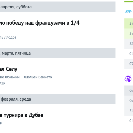
 апреля, суббота
ю победу над французами в 1/4
2 
2 
ль Ллодра
22
 марта, пятница
01
03
ал Селу
ио Фоньини
Жюльен Беннето
ATP
Ок
 февраля, среда
Ок
21
е турнира в Дубае
01
TP