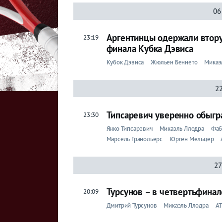
06
Бокс
Аргентинцы одержали втору
23:19
Прочие
финала Кубка Дэвиса
Игры
Кубок Дэвиса
Жюльен Беннето
Микаэ
22
Типсаревич уверенно обыгр
23:30
Янко Типсаревич
Микаэль Ллодра
Фаб
Марсель Гранольерс
Юрген Мельцер
27
Турсунов – в четвертьфинал
20:09
Дмитрий Турсунов
Микаэль Ллодра
A