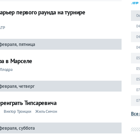
барьер первого раунда на турнире
Ок
04
ATP
04
февраля, пятница
04
05
ра в Марселе
05
 Ллодра
05
февраля, четверг
07
07
ереиграть Типсаревича
Виктор Троицки
Жиль Симон
Все 
февраля, суббота