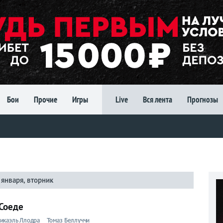
Бои
Прочие
Игры
Live
Вся лента
Прогнозы
 января, вторник
Соеде
икаэль Ллодра
Томаз Беллуччи