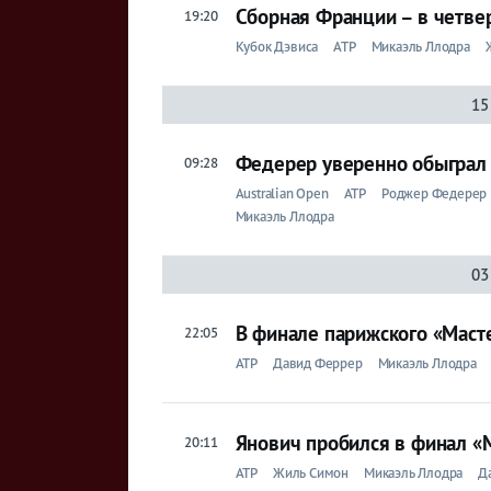
Сборная Франции – в четве
19:20
Кубок Дэвиса
ATP
Микаэль Ллодра
15
Федерер уверенно обыграл
09:28
Australian Open
ATP
Роджер Федерер
Микаэль Ллодра
03
В финале парижского «Маст
22:05
ATP
Давид Феррер
Микаэль Ллодра
Янович пробился в финал «
20:11
ATP
Жиль Симон
Микаэль Ллодра
Д