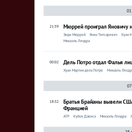
01
Мюррей проиграл Яновичу н
21:59
Энди Мюррей
Янко Типсаревич
Хуан 
Микаэль Ллодра
Дель Потро отдал Фалья ли
00:02
Хуан Мартин дель Потро
Микаэль Ллодр
07
Братья Брайаны вывели США
18:32
Францией
ATP
Кубок Дэвиса
Микаэль Ллодра
28 