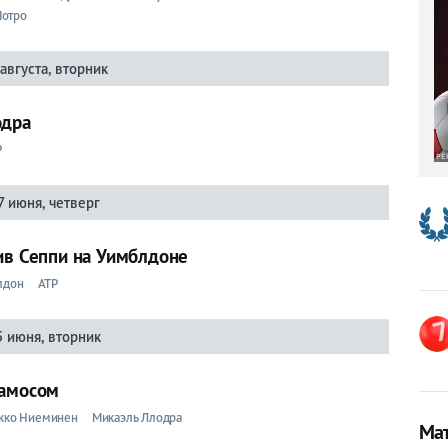
Потро
 августа, вторник
одра
P
7 июня, четверг
ив Сеппи на Уимблдоне
лдон
ATP
5 июня, вторник
Рамосом
кко Ниеминен
Микаэль Ллодра
Мат