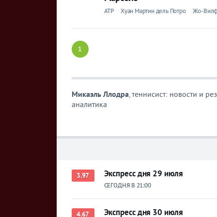
ATP
Хуан Мартин дель Потро
Жо-Вилф
1
Микаэль Ллодра
, теннисист: новости и р
аналитика
Экспресс дня 29 июля
3.97
СЕГОДНЯ В 21:00
Экспресс дня 30 июля
4.67