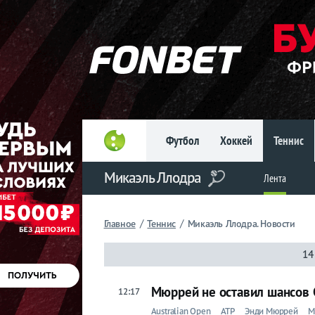
Главное
Фрибет
до 15
000 ₽
Новым
игрокам, без
условий
Футбол
Хоккей
Теннис
Футбол
Микаэль Ллодра
Хоккей
Лента
Прогнозы
/
/
Главное
Теннис
Микаэль Ллодра. Новости
на спорт
14
Букмекеры
Мюррей не оставил шансов 
12:17
Теннис
Australian Open
ATP
Энди Мюррей
М