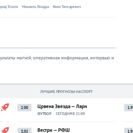
рид Тсонга
Микаэль Ллодра
Янко Типсаревич
езультаты матчей, оперативная информация, интервью и
ЛУЧШИЕ ПРОГНОЗЫ НА СПОРТ
Црвена Звезда — Ларн
2.00
1.9
ФУТБОЛ
СЕГОДНЯ В 21:00
Вестри — РФШ
2.02
1.9