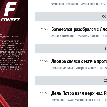
Фернандо Вердаско
Хуан Мартин дель 
Микаэль
06
Ллодра
Богомолов разобрался с Лл
21:53
Лента
Алекс Богомолов
Микаэль Ллодра
AT
2
Live
Ллодра снялся с матча прот
15:58
Прогнозы
Микаэль Ллодра
Андреас Сеппи
Уимб
Вся
лента
2
Ролан
Дель Потро взял верх над 
Гаррос
18:22
ATP
Уимблдон
Хуан Мартин дель Потро
Яр
WTA