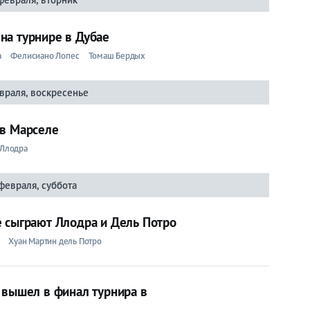
на турнире в Дубае
а
Фелисиано Лопес
Томаш Бердых
враля, воскресенье
 в Марселе
 Ллодра
февраля, суббота
е сыграют Ллодра и Дель Потро
Хуан Мартин дель Потро
 вышел в финал турнира в