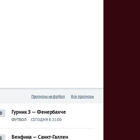
Прогнозы на футбол
Все прогнозы
Гурник З — Фенербахче
0
ФУТБОЛ
СЕГОДНЯ В 21:00
Бенфика — Санкт-Галлен
5