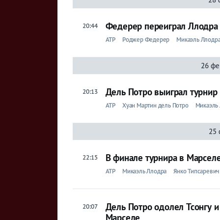
Федерер переиграл Ллодра 
20:44
ATP
Роджер Федерер
Микаэль Ллодр
26 фе
Дель Потро выиграл турнир
20:13
ATP
Хуан Мартин дель Потро
Микаэль
25 
В финале турнира в Марсел
22:15
ATP
Микаэль Ллодра
Янко Типсаревич
Дель Потро одолел Тсонгу и
20:07
Марселе