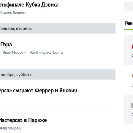
ртьфинале Кубка Дэвиса
Жюльен Беннето
Рек
 января, вторник
 Пэра
Энди Мюррей
Жо-Вилфрид Тсонга
 ноября, суббота
ерса» сыграют Феррер и Янович
Мастерса» в Париже
авид Феррер