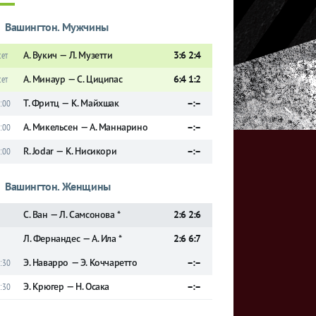
Вашингтон. Мужчины
А. Вукич — Л. Музетти
3:6 2:4
сет
А. Минаур — С. Циципас
6:4 1:2
сет
Т. Фритц — К. Майхшак
–:–
:00
А. Микельсен — А. Маннарино
–:–
:00
R. Jodar — К. Нисикори
–:–
:00
Вашингтон. Женщины
С. Ван — Л. Самсонова *
2:6 2:6
Л. Фернандес — А. Ила *
2:6 6:7
Э. Наварро — Э. Коччаретто
–:–
:30
Э. Крюгер — Н. Осака
–:–
:30