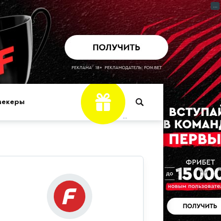
...
мекеры
...