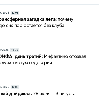
7/2026
12:03
рансферная загадка лета:
почему
до сих пор остается без клуба
8/2026
18:06
ФИФА, день третий:
Инфантино отозвал
получил вотум недоверия
8/2026
12:03
ный дайджест.
28 июля — 3 августа