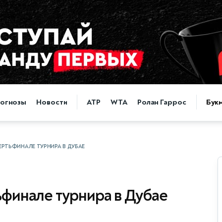
огнозы
Новости
ATP
WTA
Ролан Гаррос
Бук
ВЕРТЬФИНАЛЕ ТУРНИРА В ДУБАЕ
тьфинале турнира в Дубае