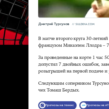
Дмитрий Турсунов
SULEKHA.COM
В матче второго круга 30-летний
французом Микаэлем Ллодра – 7:6 
За проведенные на корте 1 час 
допустил 7 двойных ошибок, зав
розыгрышей на первой подаче и р
Следующим соперником Турсунова
чех Томаш Бердых.
Прогнозы на теннис
Прогнозы на AT