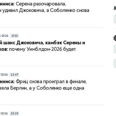
нниса:
Серена разочаровала,
 удивил Джоковича, а Соболенко снова
а
6/2026
21:55
й шанс Джоковича, камбэк Серены и
ков:
почему Уимблдон-2026 будет
/2026
22:47
нниса:
Фриц снова проиграл в финале,
зяла Берлин, а у Соболенко еще одна
/2026
20:29