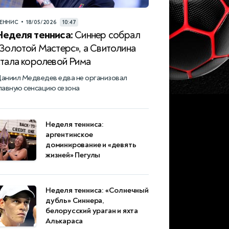
•
ЕННИС
18/05/2026
10:47
Неделя тенниса:
Синнер собрал
«Золотой Мастерс», а Свитолина
стала королевой Рима
аниил Медведев едва не организовал
лавную сенсацию сезона
Неделя тенниса:
аргентинское
доминирование и «девять
жизней» Пегулы
Неделя тенниса: «Солнечный
дубль» Синнера,
белорусский ураган и яхта
Алькараса