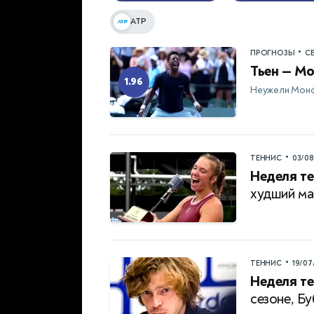
ATP
•
ПРОГНОЗЫ
С
Тьен — Мо
1.96
Неужели Монф
•
ТЕННИС
03/0
Неделя те
худший ма
•
ТЕННИС
19/07
Неделя те
сезоне, Б