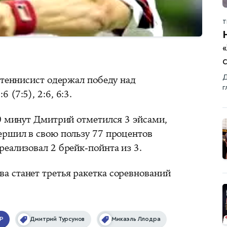
Т
Д
 теннисист одержал победу над
г
(7:5), 2:6, 6:3.
50 минут Дмитрий отметился 3 эйсами,
ершил в свою пользу 77 процентов
еализовал 2 брейк-пойнта из 3.
 станет третья ракетка соревнований
P
Дмитрий Турсунов
Микаэль Ллодра