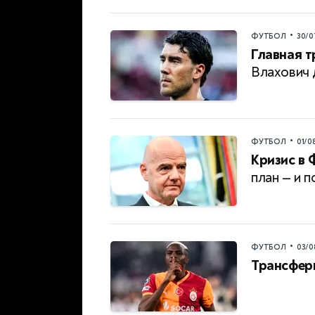
•
ФУТБОЛ
30/0
Главная т
Влахович 
•
ФУТБОЛ
01/0
Кризис в 
план — и 
•
ФУТБОЛ
03/0
Трансфер