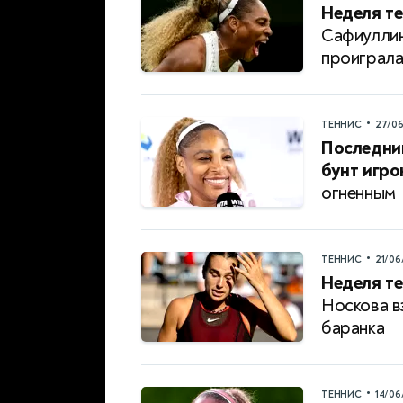
Неделя те
Сафиуллин
проиграл
•
ТЕННИС
27/0
Последни
бунт игро
огненным
•
ТЕННИС
21/06
Неделя те
Носкова в
баранка
•
ТЕННИС
14/06