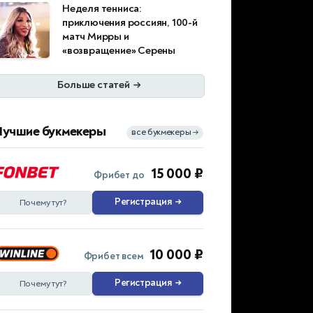
Неделя тенниса:
приключения россиян, 100-й
матч Мирры и
«возвращение» Серены
Больше статей
→
Лучшие букмекеры
все букмекеры
→
15 000 ₽
Фрибет до
Регистрация
→
Почему тут?
10 000 ₽
Фрибет всем
Регистрация
→
Почему тут?