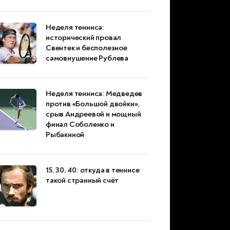
Неделя тенниса:
исторический провал
Свентек и бесполезное
самовнушение Рублева
Неделя тенниса: Медведев
против «Большой двойки»,
срыв Андреевой и мощный
финал Соболенко и
Рыбакиной
15, 30, 40: откуда в теннисе
такой странный счёт