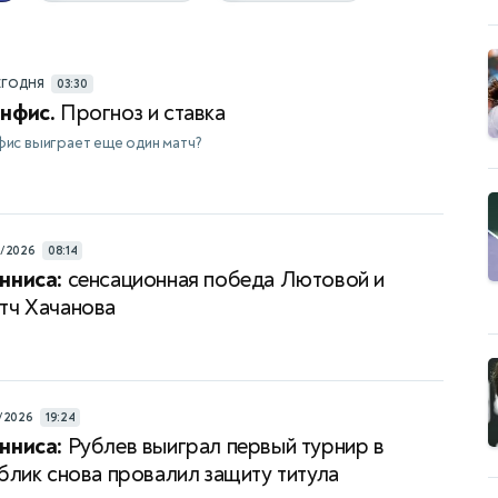
ЕГОДНЯ
03:30
нфис.
Прогноз и ставка
ис выиграет еще один матч?
8/2026
08:14
нниса:
сенсационная победа Лютовой и
тч Хачанова
/2026
19:24
нниса:
Рублев выиграл первый турнир в
ублик снова провалил защиту титула