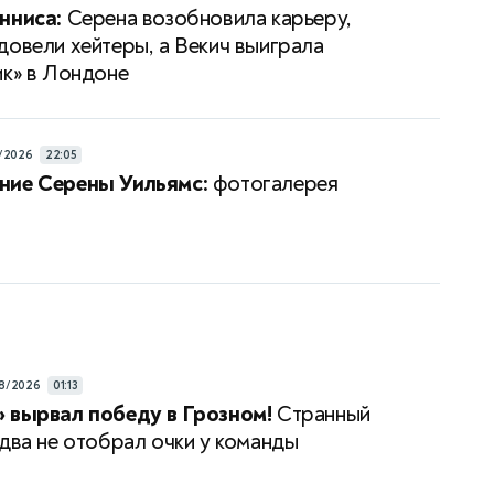
нниса:
Серена возобновила карьеру,
довели хейтеры, а Векич выиграла
ик» в Лондоне
/2026
22:05
ние Серены Уильямс:
фотогалерея
8/2026
01:13
 вырвал победу в Грозном!
Странный
едва не отобрал очки у команды