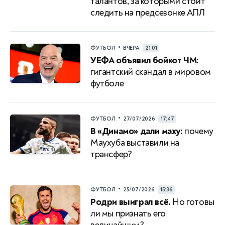
талантов, за которыми стоит
следить на предсезонке АПЛ
•
ФУТБОЛ
ВЧЕРА
21:01
УЕФА объявил бойкот ЧМ:
гигантский скандал в мировом
футболе
•
ФУТБОЛ
27/07/2026
17:47
В «Динамо» дали маху:
почему
Маухуба выставили на
трансфер?
•
ФУТБОЛ
25/07/2026
15:36
Родри выиграл всё.
Но готовы
ли мы признать его