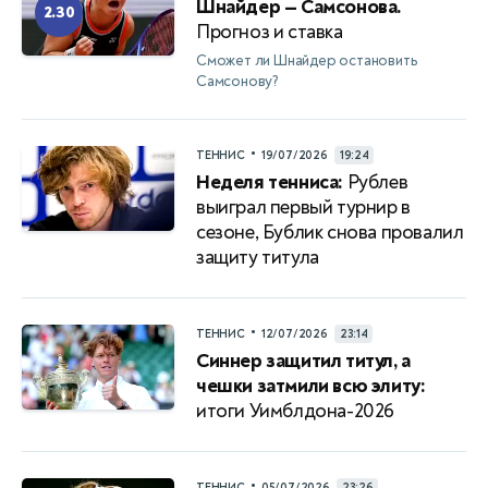
Шнайдер — Самсонова.
2.30
Прогноз и ставка
Сможет ли Шнайдер остановить
Самсонову?
•
ТЕННИС
19/07/2026
19:24
Неделя тенниса:
Рублев
выиграл первый турнир в
сезоне, Бублик снова провалил
защиту титула
•
ТЕННИС
12/07/2026
23:14
Синнер защитил титул, а
чешки затмили всю элиту:
итоги Уимблдона-2026
•
ТЕННИС
05/07/2026
23:26