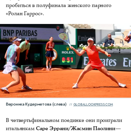
пробиться в полуфинала женского парного
«Ролан Гаррос».
Вероника Кудерметова (слева)
GLOBALLOOKPRESS.COM
В четвертьфинальном поединке они проиграли
итальянкам
Саре Эррани/Жасмин Паолини
—