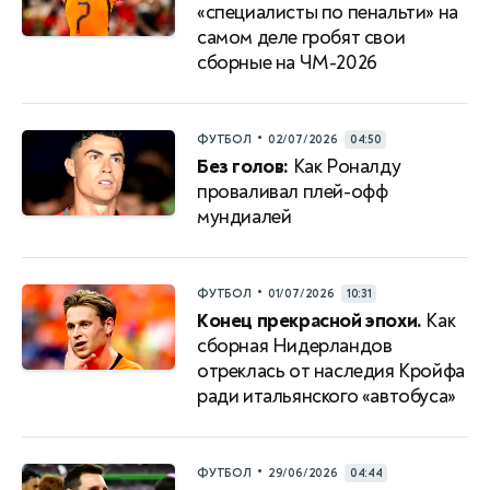
«специалисты по пенальти» на
самом деле гробят свои
сборные на ЧМ-2026
•
ФУТБОЛ
02/07/2026
04:50
Без голов:
Как Роналду
проваливал плей-офф
мундиалей
•
ФУТБОЛ
01/07/2026
10:31
Конец прекрасной эпохи.
Как
сборная Нидерландов
отреклась от наследия Кройфа
ради итальянского «автобуса»
•
ФУТБОЛ
29/06/2026
04:44