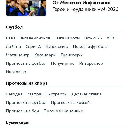
От Месси от Инфантино:
Герои и неудачники ЧМ-2026
Футбол
РПЛ
Лига чемпионов
Лига Европы
ЧМ-2026
АПЛ
Ла Лига
Серия А
Бундеслига
Новости футбола
Матч-центр
Календари
Трансферы
Прогнозы на футбол
Популярное
Интересное
Интервью
Прогнозы на спорт
Сегодня
Завтра
Экспрессы
Дерзкая ставка
Прогнозы на футбол
Прогнозы на хоккей
Прогнозы на бои
Прогнозы на теннис
Букмекеры