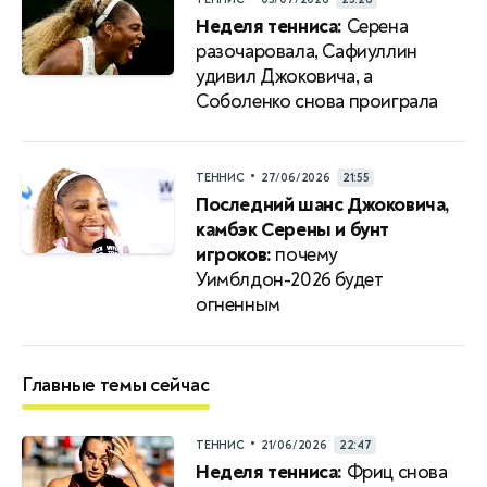
Неделя тенниса:
Серена
разочаровала, Сафиуллин
удивил Джоковича, а
Соболенко снова проиграла
•
ТЕННИС
27/06/2026
21:55
Последний шанс Джоковича,
камбэк Серены и бунт
игроков:
почему
Уимблдон-2026 будет
огненным
Главные темы сейчас
•
ТЕННИС
21/06/2026
22:47
Неделя тенниса:
Фриц снова