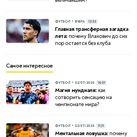
величайшим?
•
ФУТБОЛ
ВЧЕРА
12:03
Главная трансферная загадка
лета:
почему Влахович до сих
пор остается без клуба
Самое интересное
•
ФУТБОЛ
02/07/2026
16:01
Магия мундиаля:
как
сотворить сенсацию на
чемпионате мира?
•
ФУТБОЛ
02/07/2026
11:31
Ментальная ловушка:
почему