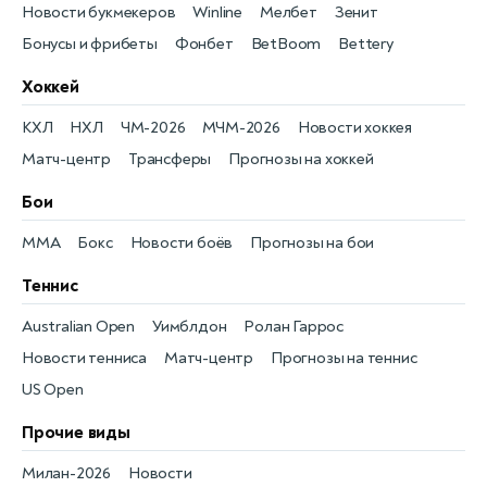
Новости букмекеров
Winline
Мелбет
Зенит
Бонусы и фрибеты
Фонбет
BetBoom
Bettery
Хоккей
КХЛ
НХЛ
ЧМ-2026
МЧМ-2026
Новости хоккея
Матч-центр
Трансферы
Прогнозы на хоккей
Бои
MMA
Бокс
Новости боёв
Прогнозы на бои
Теннис
Australian Open
Уимблдон
Ролан Гаррос
Новости тенниса
Матч-центр
Прогнозы на теннис
US Open
Прочие виды
Милан-2026
Новости