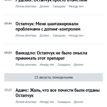
Лёгкая атлетика
Допинг
Скандалы
Между тем
Остапчук: Меня шантажировали
09:44
проблемами с допинг-контролем
Лёгкая атлетика
Допинг
Скандалы
Между тем
Ванхадло: Остапчук не было смысла
08:04
принимать этот препарат
Лёгкая атлетика
Между тем
Скандалы
Допинг
13 августа, понедельник
Адамс: Жаль, что все почести были отданы
23:22
Остапчук
Лёгкая атлетика
Между тем
Скандалы
Допинг