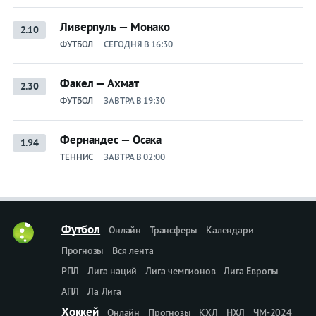
Ливерпуль — Монако
2.10
ФУТБОЛ
СЕГОДНЯ В 16:30
Факел — Ахмат
2.30
ФУТБОЛ
ЗАВТРА В 19:30
Фернандес — Осака
1.94
ТЕННИС
ЗАВТРА В 02:00
Футбол
Онлайн
Трансферы
Календари
Прогнозы
Вся лента
РПЛ
Лига наций
Лига чемпионов
Лига Европы
АПЛ
Ла Лига
Хоккей
Онлайн
Прогнозы
КХЛ
НХЛ
ЧМ-2024