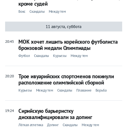
кроме судей
Бокс
Скандалы
Между тем
11 августа, суббота
МОК хочет лишить корейского футболиста
20:45
бронзовой медали Олимпиады
Футбол
Скандалы
Курьезы
Между тем
Трое ивуарийских спортсменов покинули
20:20
расположение олимпийской сборной
Курьезы
Между тем
Скандалы
Плавание
Борьба
Сирийскую барьеристку
19:24
дисквалифицировали за допинг
Лёгкая атлетика
Допинг
Скандалы
Между тем