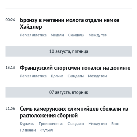
Бронзу в метании молота отдали немке
00:26
Хайдлер
Лёгкая атлетика
Медали
Скандалы
Между тем
10 августа, пятница
Французский спортсмен попался на допинге
13:13
Лёгкая атлетика
Допинг
Скандалы
Между тем
07 августа, вторник
Семь камерунских олимпийцев сбежали из
21:56
расположения сборной
Курьезы
Происшествия
Скандалы
Между тем
Бокс
Плавание
Футбол