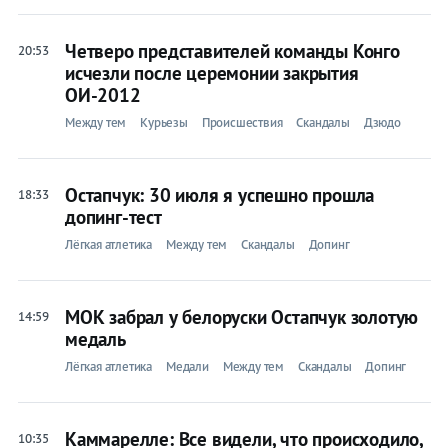
Четверо представителей команды Конго
20:53
исчезли после церемонии закрытия
ОИ-2012
Между тем
Курьезы
Происшествия
Скандалы
Дзюдо
Остапчук: 30 июля я успешно прошла
18:33
допинг-тест
Лёгкая атлетика
Между тем
Скандалы
Допинг
МОК забрал у белоруски Остапчук золотую
14:59
медаль
Лёгкая атлетика
Медали
Между тем
Скандалы
Допинг
Каммарелле: Все видели, что происходило,
10:35