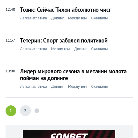
Тозик: Сейчас Тихон абсолютно чист
12:40
Лёгкая атлетика
Допинг
Между тем
Скандалы
Тетерин: Спорт заболел политикой
11:37
Лёгкая атлетика
Между тем
Допинг
Скандалы
Лидер мирового сезона в метании молота
10:00
пойман на допинге
Лёгкая атлетика
Допинг
Между тем
Скандалы
1
2