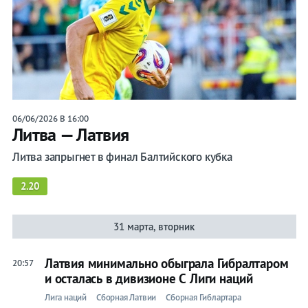
Прогнозы
на спорт
Букмекеры
06/06/2026 В 16:00
Литва — Латвия
Хоккей
Литва запрыгнет в финал Балтийского кубка
Теннис
2.20
Бои
31 марта, вторник
Прочие
Игры
Латвия минимально обыграла Гибралтаром
20:57
и осталась в дивизионе С Лиги наций
Лига наций
Сборная Латвии
Сборная Гиблартара