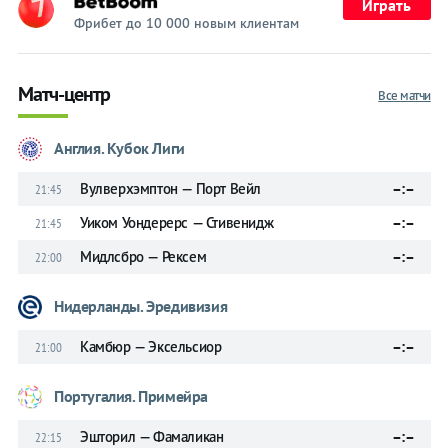
Играть
Фрибет до 10 000 новым клиентам
Матч-центр
Все матчи
Англия. Кубок Лиги
Вулверхэмптон — Порт Вейл
–:–
21:45
Уиком Уондерерс — Стивенидж
–:–
21:45
Мидлсбро — Рексем
–:–
22:00
Нидерланды. Эредивизия
Камбюр — Эксельсиор
–:–
21:00
Португалия. Примейра
Эшторил — Фамаликан
–:–
22:15