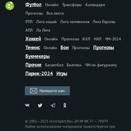
Футбол
Онлайн
Трансферы
Календари
Прогнозы
Вся лента
РПЛ
Лига наций
Лига чемпионов
Лига Европы
АПЛ
Ла Лига
Хоккей
Онлайн
Прогнозы
КХЛ
НХЛ
ЧМ-2024
Теннис
Бои
Прогнозы
Онлайн
Прогнозы
Букмекеры
Прочие
Баскетбол
Биатлон
ЧМ по фигурному
Париж-2024
Игры
Напишите нам
© 2001—2025 «LiveSport.Ru». ЭЛ № ФС 77 — 70079
Любое использование материалов приветствуется при