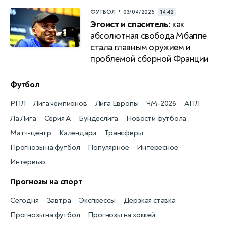
•
ФУТБОЛ
03/04/2026
14:42
Эгоист и спаситель:
как
абсолютная свобода Мбаппе
стала главным оружием и
проблемой сборной Франции
Футбол
РПЛ
Лига чемпионов
Лига Европы
ЧМ-2026
АПЛ
Ла Лига
Серия А
Бундеслига
Новости футбола
Матч-центр
Календари
Трансферы
Прогнозы на футбол
Популярное
Интересное
Интервью
Прогнозы на спорт
Сегодня
Завтра
Экспрессы
Дерзкая ставка
Прогнозы на футбол
Прогнозы на хоккей