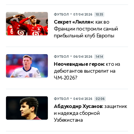
•
ФУТБОЛ
07/04/2026
10:35
Секрет «Лилля»:
как во
Франции построили самый
прибыльный клуб Европы
•
ФУТБОЛ
06/04/2026
14:14
Неочевидные герои:
кто из
дебютантов выстрелит на
ЧМ‑2026?
•
ФУТБОЛ
04/04/2026
02:06
Абдукодир Хусанов:
защитник
и надежда сборной
Узбекистана