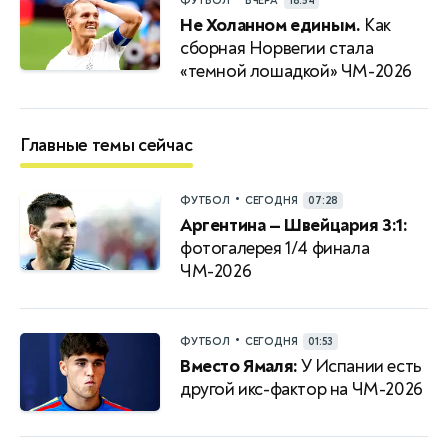
ФУТБОЛ
ВЧЕРА
18:54
Не Холанном единым.
Как
сборная Норвегии стала
«темной лошадкой» ЧМ-2026
Главные темы сейчас
•
ФУТБОЛ
СЕГОДНЯ
07:28
Аргентина — Швейцария 3:1:
фотогалерея 1/4 финала
ЧМ-2026
•
ФУТБОЛ
СЕГОДНЯ
01:53
Вместо Ямаля:
У Испании есть
другой икс-фактор на ЧМ-2026