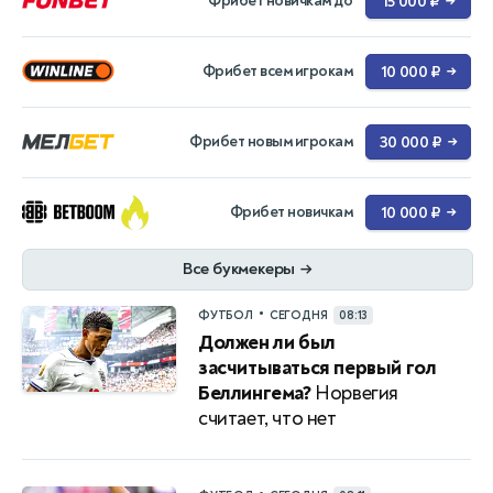
Фрибет новичкам до
15 000 ₽
→
Фрибет всем игрокам
10 000 ₽
→
Фрибет новым игрокам
30 000 ₽
→
Фрибет новичкам
10 000 ₽
→
Все букмекеры
→
•
ФУТБОЛ
СЕГОДНЯ
08:13
Должен ли был
засчитываться первый гол
Беллингема?
Норвегия
считает, что нет