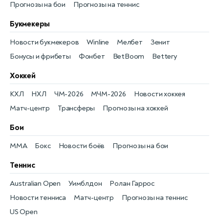
Прогнозы на бои
Прогнозы на теннис
Букмекеры
Новости букмекеров
Winline
Мелбет
Зенит
Бонусы и фрибеты
Фонбет
BetBoom
Bettery
Хоккей
КХЛ
НХЛ
ЧМ-2026
МЧМ-2026
Новости хоккея
Матч-центр
Трансферы
Прогнозы на хоккей
Бои
MMA
Бокс
Новости боёв
Прогнозы на бои
Теннис
Australian Open
Уимблдон
Ролан Гаррос
Новости тенниса
Матч-центр
Прогнозы на теннис
US Open