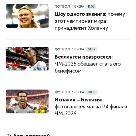
•
ФУТБОЛ
ВЧЕРА
11:03
Шоу одного викинга:
почему
этот чемпионат мира
принадлежит Холанну
•
ФУТБОЛ
ВЧЕРА
01:32
Беллингем повзрослел:
ЧМ-2026 обещает стать его
бенефисом
•
ФУТБОЛ
ВЧЕРА
00:36
Испания — Бельгия:
фотогалерея матча 1/4 финала
ЧМ-2026