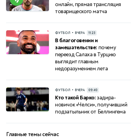
онлайн, прямая трансляция
товарищеского матча
•
ФУТБОЛ
ВЧЕРА
11:23
В благоговении и
замешательстве:
почему
переезд Салаха в Турцию
выглядит главным
недоразумением лета
•
ФУТБОЛ
ВЧЕРА
09:40
Кто такой Барко:
задира-
новичок «Челси», получивший
подзатыльник от Беллингема
Главные темы сейчас