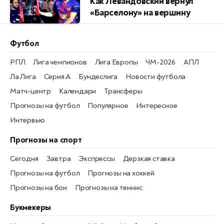
Как Левандовский вернул
«Барселону» на вершину
Футбол
РПЛ
Лига чемпионов
Лига Европы
ЧМ-2026
АПЛ
Ла Лига
Серия А
Бундеслига
Новости футбола
Матч-центр
Календари
Трансферы
Прогнозы на футбол
Популярное
Интересное
Интервью
Прогнозы на спорт
Сегодня
Завтра
Экспрессы
Дерзкая ставка
Прогнозы на футбол
Прогнозы на хоккей
Прогнозы на бои
Прогнозы на теннис
Букмекеры