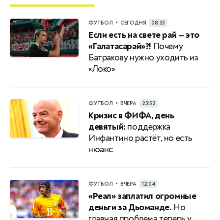
•
ФУТБОЛ
СЕГОДНЯ
08:33
Если есть на свете рай — это
«Галатасарай»?!
Почему
Батракову нужно уходить из
«Локо»
•
ФУТБОЛ
ВЧЕРА
23:52
Кризис в ФИФА, день
девятый:
поддержка
Инфантино растёт, но есть
нюанс
•
ФУТБОЛ
ВЧЕРА
12:04
«Реал» заплатил огромные
деньги за Дьоманде.
Но
главная проблема теперь у