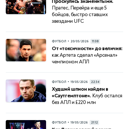
Проснулись знаменитыми.
Пратес, Перейра и еще 5
бойцов, быстро ставших
звездами UFС
•
ФУТБОЛ
20/05/2026
11:08
От «токсичности» до величия:
как Артета сделал «Арсенал»
чемпионом АПЛ
•
ФУТБОЛ
19/05/2026
22:34
Худший шпион найден в
«Саутгемптоне».
Клуб остался
без АПЛ и £220 млн
•
ФУТБОЛ
19/05/2026
21:12