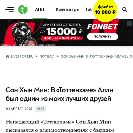
Фрибет
АПЛ
Календарь
Таблица
Прогнозы
10 000 ₽
...
...
LIVESPORT.RU
ФУТБОЛ
СОН ХЫН МИН: В «ТОТТЕНХЭМЕ» АЛЛИ БЫЛ
Сон Хын Мин: В «Тоттенхэме» Алли
был одним из моих лучших друзей
04 АПРЕЛЯ 2025
14:49
Нападающий «Тоттенхэма»
Сон Хын Мин
высказался о взаимоотношениях с бывшим