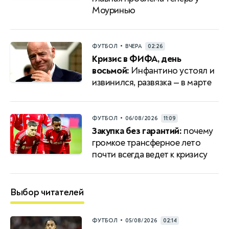
Моуринью
•
ФУТБОЛ
ВЧЕРА
02:26
Кризис в ФИФА, день
восьмой:
Инфантино устоял и
извинился, развязка — в марте
•
ФУТБОЛ
06/08/2026
11:09
Закупка без гарантий:
почему
громкое трансферное лето
почти всегда ведет к кризису
Выбор читателей
•
ФУТБОЛ
05/08/2026
02:14