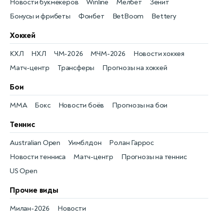
Новости букмекеров
Winline
Мелбет
Зенит
Бонусы и фрибеты
Фонбет
BetBoom
Bettery
Хоккей
КХЛ
НХЛ
ЧМ-2026
МЧМ-2026
Новости хоккея
Матч-центр
Трансферы
Прогнозы на хоккей
Бои
MMA
Бокс
Новости боёв
Прогнозы на бои
Теннис
Australian Open
Уимблдон
Ролан Гаррос
Новости тенниса
Матч-центр
Прогнозы на теннис
US Open
Прочие виды
Милан-2026
Новости