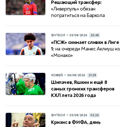
Решающий трансфер:
«Ливерпуль» обязан
потратиться на Баркола
•
ФУТБОЛ
03/08/2026
20:48
«ПСЖ» снимает сливки в Лиге
1:
на очереди Манес Аклиуш из
«Монако»
•
ХОККЕЙ
06/08/2026
21:28
Шипачев, Яшкин и ещё 8
самых громких трансферов
КХЛ лета 2026 года
•
ФУТБОЛ
03/08/2026
02:26
Кризис в ФИФА, день