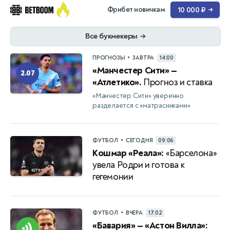
Фрибет новичкам
10 000 ₽
→
Все букмекеры
→
•
ПРОГНОЗЫ
ЗАВТРА
14:00
«Манчестер Сити» —
2.07
«Атлетико».
Прогноз и ставка
«Манчестер Сити» уверенно
разделается с «матрасниками»
•
ФУТБОЛ
СЕГОДНЯ
09:06
Кошмар «Реала»:
«Барселона»
увела Родри и готова к
гегемонии
•
ФУТБОЛ
ВЧЕРА
17:02
«Бавария» — «Астон Вилла»: