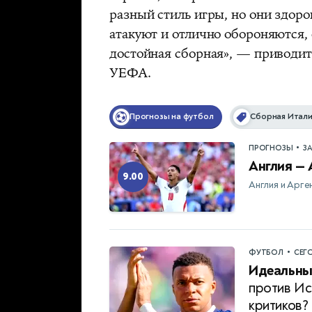
разный стиль игры, но они здоро
атакуют и отлично обороняются, 
достойная сборная», — приводит
УЕФА.
Прогнозы на футбол
Сборная Итал
•
ПРОГНОЗЫ
З
Англия — 
9.00
Англия и Арге
•
ФУТБОЛ
СЕГ
Идеальны
против Ис
критиков?