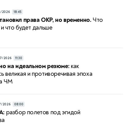
7/2026
18:45
ановил права ОКР, но временно.
Что
 и что будет дальше
7/2026
11:30
но на идеальном резюме:
как
сь великая и противоречивая эпоха
на ЧМ
7/2026
08:00
А:
разбор полетов под эгидой
ва