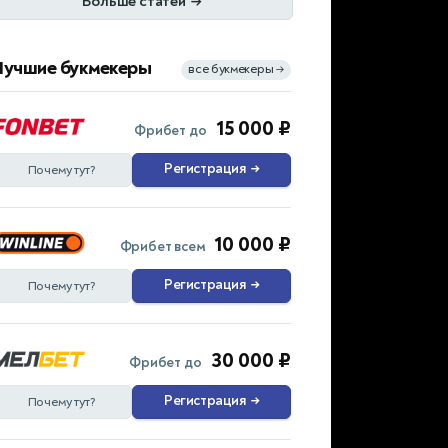
Больше статей
→
Лучшие букмекеры
все букмекеры
→
15 000 ₽
Фрибет до
Регистрация
→
Почему тут?
10 000 ₽
Фрибет всем
Регистрация
→
Почему тут?
30 000 ₽
Фрибет до
Регистрация
→
Почему тут?