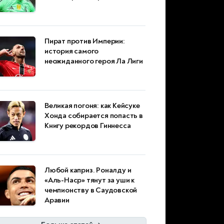
Пират против Империи:
история самого
неожиданного героя Ла Лиги
Великая погоня: как Кейсуке
Хонда собирается попасть в
Книгу рекордов Гиннесса
Любой каприз. Роналду и
«Аль-Наср» тянут за уши к
чемпионству в Саудовской
Аравии