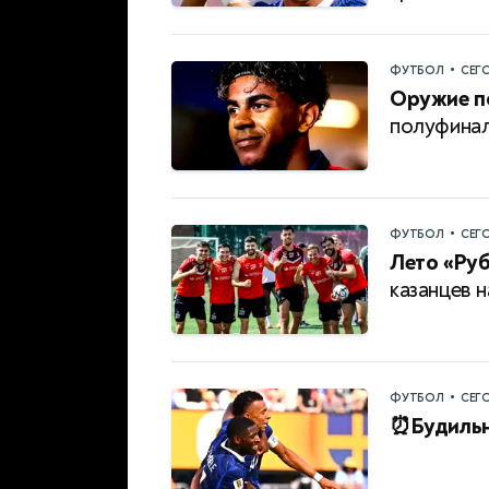
•
ФУТБОЛ
СЕГ
Оружие п
полуфина
•
ФУТБОЛ
СЕГ
Лето «Руб
казанцев н
•
ФУТБОЛ
СЕГ
⏰Будильн