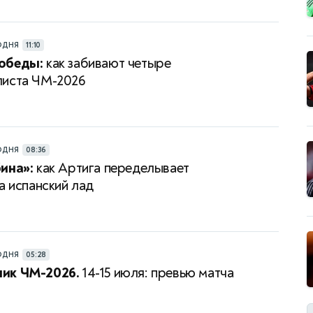
ОДНЯ
11:10
обеды:
как забивают четыре
листа ЧМ-2026
ОДНЯ
08:36
ина»:
как Артига переделывает
а испанский лад
ОДНЯ
05:28
ик ЧМ-2026.
14-15 июля: превью матча