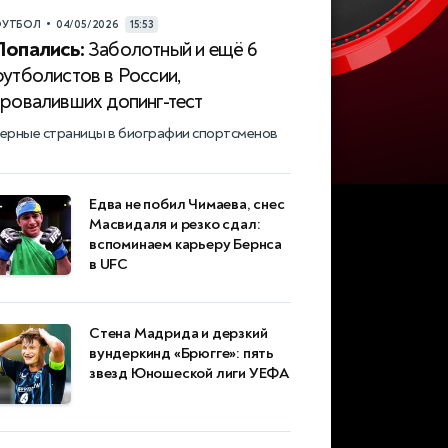
•
УТБОЛ
04/05/2026
15:53
Попались:
Заболотный и ещё 6
футболистов в России,
проваливших допинг-тест
ерные страницы в биографии спортсменов
Едва не побил Чимаева, снес
Масвидаля и резко сдал:
вспоминаем карьеру Бернса
в UFC
Стена Мадрида и дерзкий
вундеркинд «Брюгге»: пять
звезд Юношеской лиги УЕФА