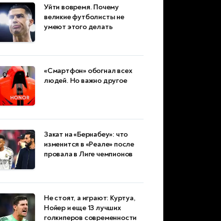
Уйти вовремя. Почему
великие футболисты не
умеют этого делать
«Смартфон» обогнал всех
людей. Но важно другое
Закат на «Бернабеу»: что
изменится в «Реале» после
провала в Лиге чемпионов
Не стоят, а играют: Куртуа,
Нойер и еще 13 лучших
голкиперов современности