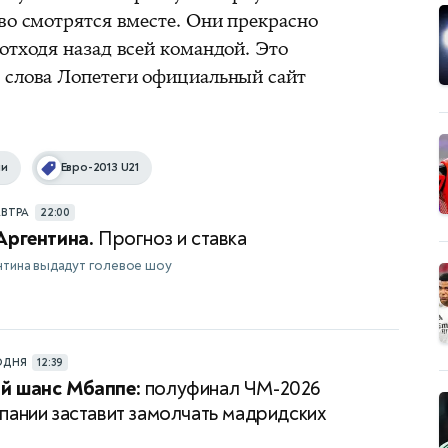
во смотрятся вместе. Они прекрасно
отходя назад всей командой. Это
 слова Лопетеги официальный сайт
ии
Евро-2013 U21
АВТРА
22:00
Аргентина.
Прогноз и ставка
нтина выдадут голевое шоу
ОДНЯ
12:39
й шанс Мбаппе:
полуфинал ЧМ-2026
пании заставит замолчать мадридских