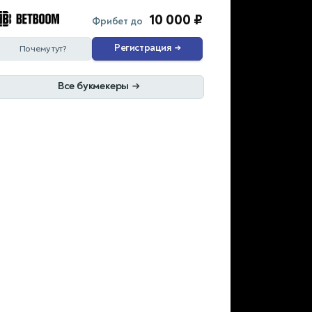
10 000 ₽
Фрибет до
Регистрация
→
Почему тут?
Все букмекеры
→