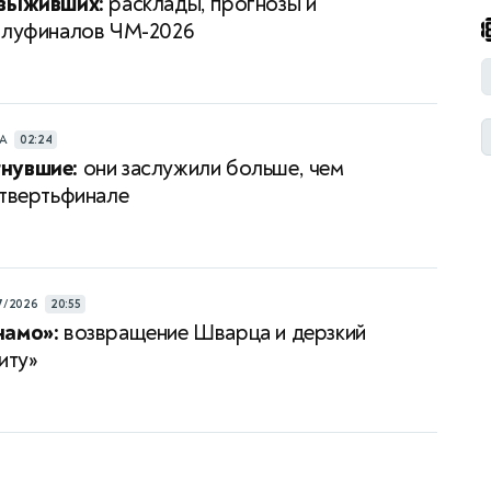
 выживших:
расклады, прогнозы и
олуфиналов ЧМ-2026
РА
02:24
нувшие:
они заслужили больше, чем
етвертьфинале
7/2026
20:55
намо»:
возвращение Шварца и дерзкий
иту»