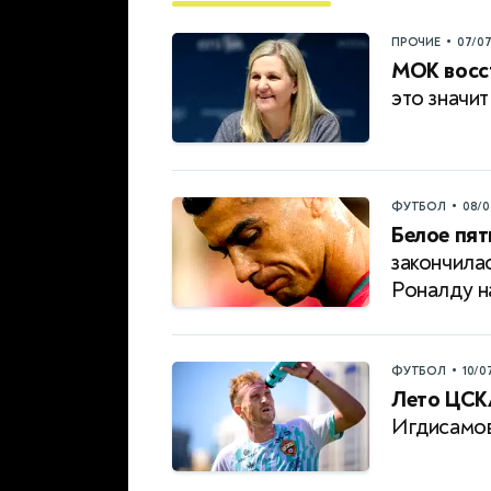
•
ПРОЧИЕ
07/0
МОК восст
это значит
•
ФУТБОЛ
08/0
Белое пят
закончила
Роналду 
•
ФУТБОЛ
10/0
Лето ЦСК
Игдисамо