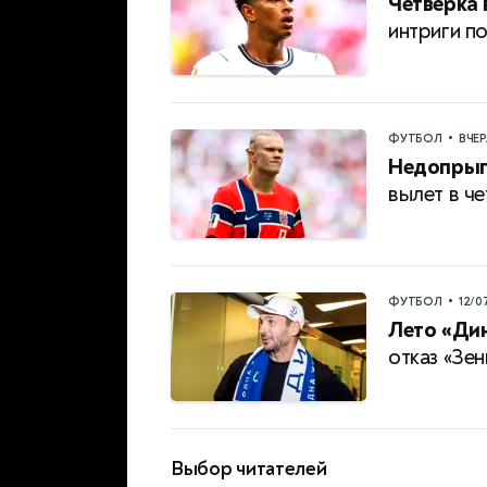
Четвёрка
интриги п
•
ФУТБОЛ
ВЧЕ
Недопрыг
вылет в ч
•
ФУТБОЛ
12/0
Лето «Ди
отказ «Зен
Выбор читателей