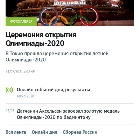
27,
27,
вт.
вт.
28,
28,
ФОТОГАЛЕРЕЯ
ср.
ср.
Церемония открытия
29,
29,
чт.
чт.
Олимпиады-2020
30,
30,
В Токио прошла церемония открытия летней
пт.
пт.
Олимпиады-2020
31,
31,
сб.
сб.
24/07/2021 в 02:49
01,
01,
вс.
вс.
Онлайн событий дня, результаты
02,
02,
Токио-2020
пн.
пн.
Датчанин Аксельсен завоевал золотую медаль
02/08
03,
03,
Олимпиады-2020 по бадминтону
вт.
вт.
04,
04,
Вся лента
Онлайн дня
Сборная России
ср.
ср.