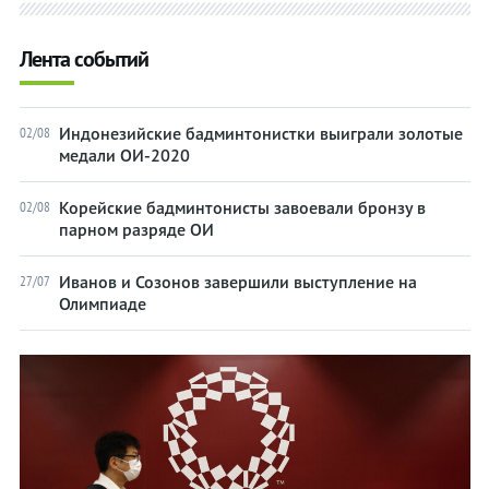
05,
05,
чт.
чт.
Лента событий
06,
06,
пт.
пт.
07,
07,
Индонезийские бадминтонистки выиграли золотые
02/08
сб.
сб.
медали ОИ-2020
08,
08,
Корейские бадминтонисты завоевали бронзу в
02/08
вс.
вс.
парном разряде ОИ
Академическая
Академическая
гребля
гребля
Иванов и Созонов завершили выступление на
27/07
Олимпиаде
Бадминтон
Бадминтон
Баскетбол
Баскетбол
Баскетбол
Баскетбол
3х3
3х3
Бейсбол
Бейсбол
Бокс
Бокс
Велоспорт
Велоспорт