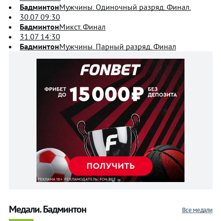
Бадминтон
Мужчины. Одиночный разряд. Финал.
Фехтование
Фехтование
30.07 09:30
Футбол
Футбол
Бадминтон
Микст. Финал
Хоккей
Хоккей
31.07 14:30
Бадминтон
Мужчины. Парный разряд. Финал
на
на
траве
траве
Художественная
Художественная
гимнастика
гимнастика
Футбол
Футбол
Прогнозы
Прогнозы
на спорт
на спорт
Букмекеры
Букмекеры
Хоккей
Хоккей
Медали. Бадминтон
Теннис
Теннис
Все медали