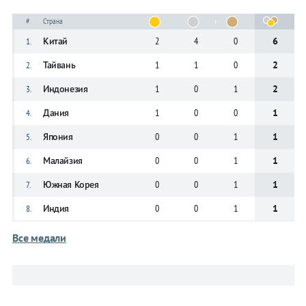
Бокс
Бокс
#
Страна
Китай
2
4
0
6
1.
Прочие
Прочие
Тайвань
1
1
0
2
2.
Индонезия
1
0
1
2
3.
Дания
1
0
0
1
4.
Япония
0
0
1
1
5.
Малайзия
0
0
1
1
6.
Южная Корея
0
0
1
1
7.
Индия
0
0
1
1
8.
Все медали