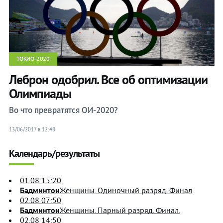
плавание
плавание
Скалолазание
Скалолазание
Скейтбординг
Скейтбординг
Современное
Современное
ТОКИО-2020
пятиборье
пятиборье
Софтбол
Софтбол
Леброн одобрил. Все об оптимизации
Спортивная
Спортивная
Олимпиады
гимнастика
гимнастика
Во что превратятся ОИ-2020?
Стрельба
Стрельба
Стрельба
Стрельба
13/06/2017 в 12:48
из лука
из лука
Календарь/результаты
Сёрфинг
Сёрфинг
Теннис
Теннис
Триатлон
Триатлон
01.08 15:20
Бадминтон
Женщины. Одиночный разряд. Финал
Тхэквондо
Тхэквондо
02.08 07:50
Тяжёлая
Тяжёлая
Бадминтон
Женщины. Парный разряд. Финал.
атлетика
атлетика
02.08 14:50