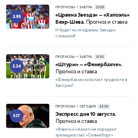
•
ПРОГНОЗЫ
ЗАВТРА
21:00
«Црвена Звезда» — «Хапоэль»
2.85
Беэр-Шева.
Прогноз и ставка
И будет мстя «Црвены Звезды»
страшной!
•
ПРОГНОЗЫ
ЗАВТРА
21:30
«Штурм» — «Фенербахче».
2.24
Прогноз и ставка
«Фенербахче» испытает трудности в
Австрии?
•
ПРОГНОЗЫ
СЕГОДНЯ
22:00
Экспресс дня 10 августа.
5.17
Прогноз и ставка
«Факел» и «Ахмат» не порадуют
зрелищностью, «Силькеборг»