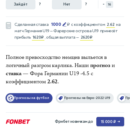
Зайдёт
?
Нет
?
=
16
1000
Сделанная ставка
₽
с коэффициентом
2.62
на
матч
Германия U19 — Фарерские острова U19
принесёт
прибыль
1620₽
, общая выплата —
2620₽
Полное превосходство немцев выльется в
логичный разгром карлика. Наши
прогноз
и
ставка
— Фора Германии U19 -4.5 с
коэффициентом
2.62
.
Прогнозы на футбол
Прогнозы на Евро-2022 U19
Пр
Фрибет новичкам до
15 000 ₽
→