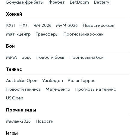
Бонусы и фрибеты
Фонбет
BetBoom
Bettery
Хоккей
КХЛ
НХЛ
ЧМ-2026
МЧМ-2026
Новости хоккея
Матч-центр
Трансферы
Прогнозы на хоккей
Бои
MMA
Бокс
Новости боёв
Прогнозы на бои
Теннис
Australian Open
Уимблдон
Ролан Гаррос
Новости тенниса
Матч-центр
Прогнозы на теннис
US Open
Прочие виды
Милан-2026
Новости
Игры