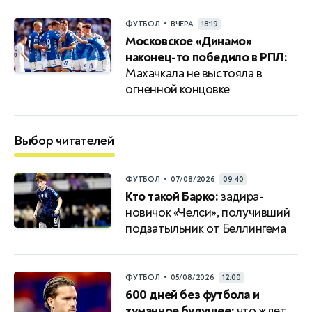
•
ФУТБОЛ
ВЧЕРА
18:19
Московское «Динамо»
наконец-то победило в РПЛ:
Махачкала не выстояла в
огненной концовке
Выбор читателей
•
ФУТБОЛ
07/08/2026
09:40
Кто такой Барко:
задира-
новичок «Челси», получивший
подзатыльник от Беллингема
•
ФУТБОЛ
05/08/2026
12:00
600 дней без футбола и
туманное будущее:
что ждет