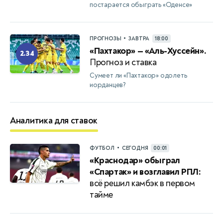
постарается обыграть «Оденсе»
•
ПРОГНОЗЫ
ЗАВТРА
18:00
«Пахтакор» — «Аль-Хуссейн».
2.34
Прогноз и ставка
Сумеет ли «Пахтакор» одолеть
иорданцев?
Аналитика для ставок
•
ФУТБОЛ
СЕГОДНЯ
00:01
«Краснодар» обыграл
«Спартак» и возглавил РПЛ:
всё решил камбэк в первом
тайме