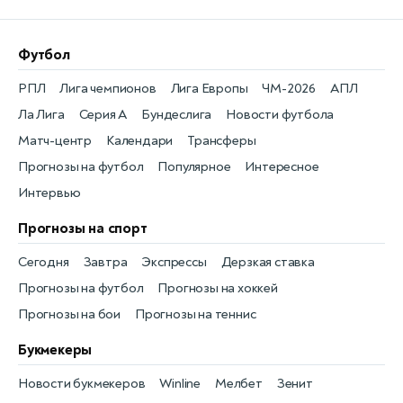
Футбол
РПЛ
Лига чемпионов
Лига Европы
ЧМ-2026
АПЛ
Ла Лига
Серия А
Бундеслига
Новости футбола
Матч-центр
Календари
Трансферы
Прогнозы на футбол
Популярное
Интересное
Интервью
Прогнозы на спорт
Сегодня
Завтра
Экспрессы
Дерзкая ставка
Прогнозы на футбол
Прогнозы на хоккей
Прогнозы на бои
Прогнозы на теннис
Букмекеры
Новости букмекеров
Winline
Мелбет
Зенит