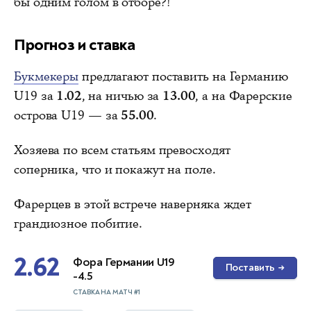
бы одним голом в отборе?!
Прогноз и ставка
Букмекеры
предлагают поставить на Германию
U19 за
1.02
, на ничью за
13.00
, а на Фарерские
острова U19 — за
55.00
.
Хозяева по всем статьям превосходят
соперника, что и покажут на поле.
Фарерцев в этой встрече
наверняка ждет
грандиозное побитие
.
2.62
Фора Германии U19
Поставить
→
-4.5
СТАВКА НА МАТЧ #1