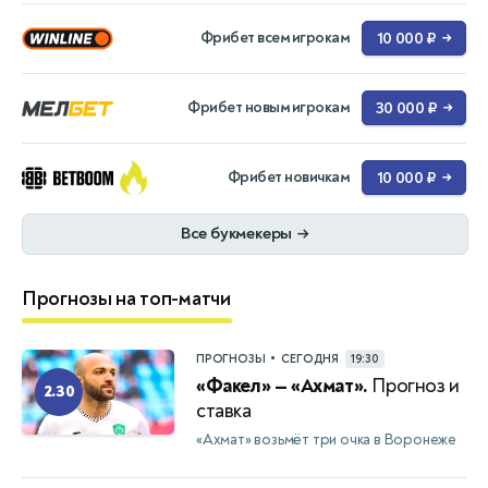
Фрибет всем игрокам
10 000 ₽
→
Фрибет новым игрокам
30 000 ₽
→
Фрибет новичкам
10 000 ₽
→
Все букмекеры
→
Прогнозы на топ-матчи
•
ПРОГНОЗЫ
СЕГОДНЯ
19:30
«Факел» — «Ахмат».
Прогноз и
2.30
ставка
«Ахмат» возьмёт три очка в Воронеже