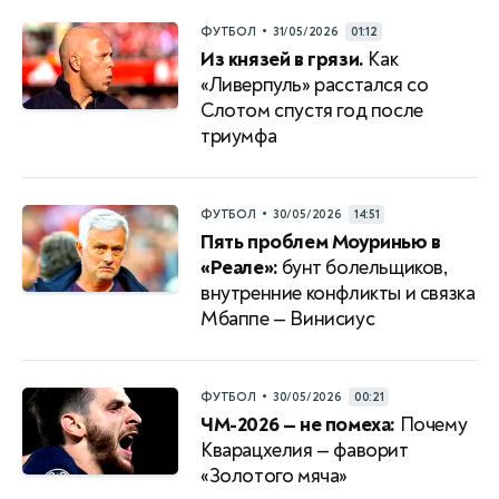
•
ФУТБОЛ
31/05/2026
01:12
Из князей в грязи.
Как
«Ливерпуль» расстался со
Слотом спустя год после
триумфа
•
ФУТБОЛ
30/05/2026
14:51
Пять проблем Моуринью в
«Реале»:
бунт болельщиков,
внутренние конфликты и связка
Мбаппе — Винисиус
•
ФУТБОЛ
30/05/2026
00:21
ЧМ-2026 — не помеха:
Почему
Кварацхелия — фаворит
«Золотого мяча»