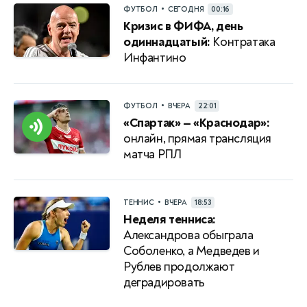
•
ФУТБОЛ
СЕГОДНЯ
00:16
Кризис в ФИФА, день
одиннадцатый:
Контратака
Инфантино
•
ФУТБОЛ
ВЧЕРА
22:01
«Спартак» — «Краснодар»:
онлайн, прямая трансляция
матча РПЛ
•
ТЕННИС
ВЧЕРА
18:53
Неделя тенниса:
Александрова обыграла
Соболенко, а Медведев и
Рублев продолжают
деградировать