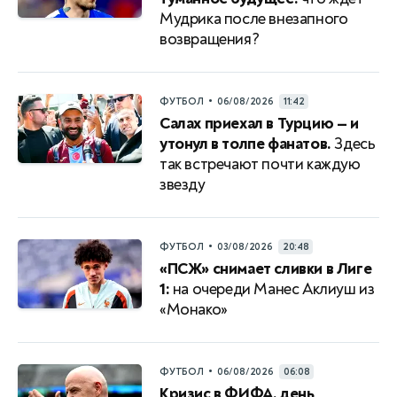
Мудрика после внезапного
возвращения?
•
ФУТБОЛ
06/08/2026
11:42
Салах приехал в Турцию — и
утонул в толпе фанатов.
Здесь
так встречают почти каждую
звезду
•
ФУТБОЛ
03/08/2026
20:48
«ПСЖ» снимает сливки в Лиге
1:
на очереди Манес Аклиуш из
«Монако»
•
ФУТБОЛ
06/08/2026
06:08
Кризис в ФИФА, день