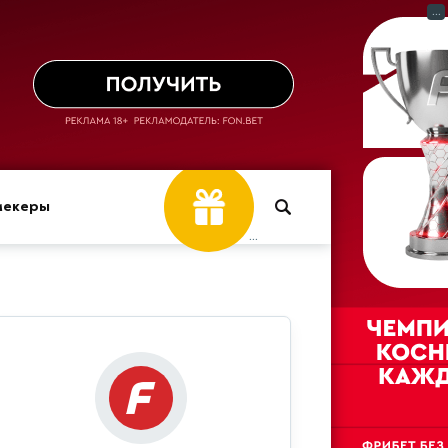
...
мекеры
...