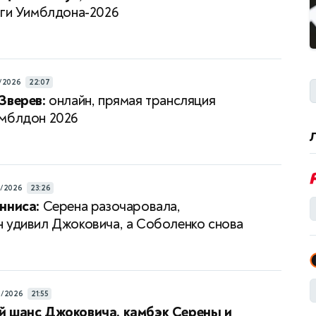
ги Уимблдона-2026
/2026
22:07
Зверев:
онлайн, прямая трансляция
мблдон 2026
7/2026
23:26
нниса:
Серена разочаровала,
 удивил Джоковича, а Соболенко снова
а
6/2026
21:55
й шанс Джоковича, камбэк Серены и