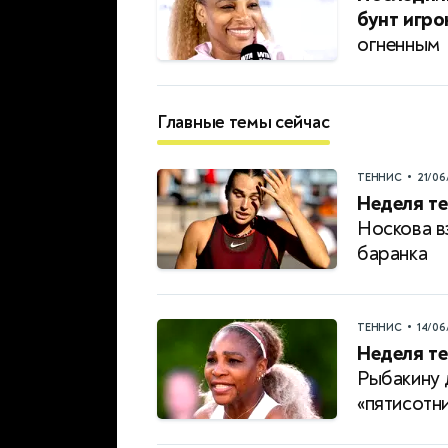
бунт игро
огненным
Главные темы сейчас
•
ТЕННИС
21/06
Неделя те
Носкова в
баранка
•
ТЕННИС
14/06
Неделя те
Рыбакину 
«пятисотн