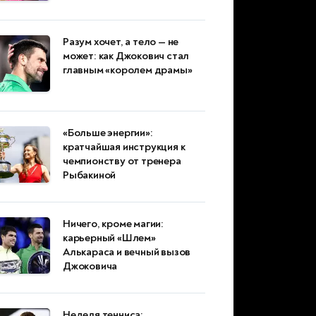
Разум хочет, а тело — не
может: как Джокович стал
главным «королем драмы»
«Больше энергии»:
кратчайшая инструкция к
чемпионству от тренера
Рыбакиной
Ничего, кроме магии:
карьерный «Шлем»
Алькараса и вечный вызов
Джоковича
Неделя тенниса: