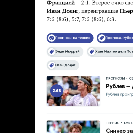
Францией
– 2:1. Второе очко с
Иван Додиг
, переигравшие
Пьер
7:6 (8:6), 5:7, 7:6 (8:6), 6:3.
Прогнозы на теннис
Прогнозы Кубок
Энди Мюррей
Хуан Мартин дель По
Иван Додиг
•
ПРОГНОЗЫ
С
Рублев —
2.63
Рублев проигр
•
ТЕННИС
12/07
Синнер за