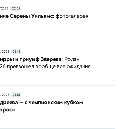
/2026
22:05
ние Серены Уильямс:
фотогалерея
6/2026
01:43
ирры и триумф Зверева:
Ролан
26 превзошел вообще все ожидания
6/2026
01:38
дреева — с чемпионским кубком
аррос»