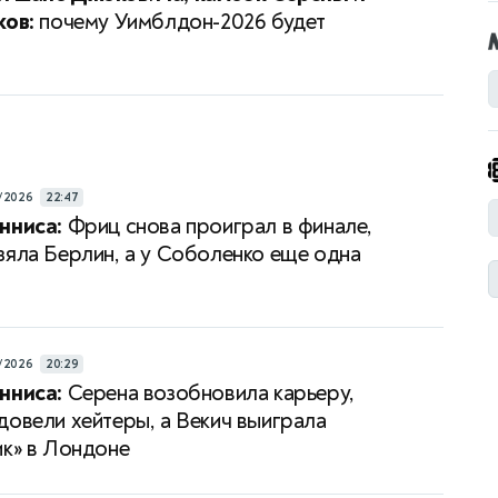
ков:
почему Уимблдон-2026 будет
/2026
22:47
нниса:
Фриц снова проиграл в финале,
зяла Берлин, а у Соболенко еще одна
/2026
20:29
нниса:
Серена возобновила карьеру,
довели хейтеры, а Векич выиграла
ик» в Лондоне