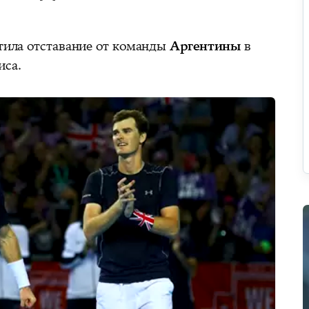
тила отставание от команды
Аргентины
в
иса.