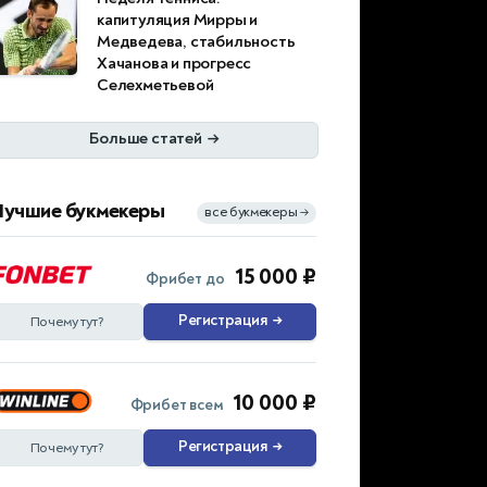
капитуляция Мирры и
Медведева, стабильность
Хачанова и прогресс
Селехметьевой
Больше статей
→
Лучшие букмекеры
все букмекеры
→
15 000 ₽
Фрибет до
Регистрация
→
Почему тут?
10 000 ₽
Фрибет всем
Регистрация
→
Почему тут?