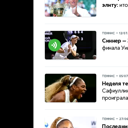
элиту:
ито
•
ТЕННИС
12/07
Синнер — 
финала Уи
•
ТЕННИС
05/0
Неделя те
Сафиуллин
проиграл
•
ТЕННИС
27/0
Последни