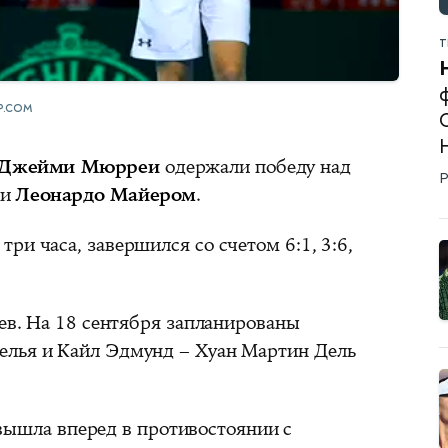
Т
ф
P.COM
Джейми
Мюрреи
одержали победу над
Р
и
Леонардо Майером
.
ри часа, завершился со счетом 6:1, 3:6,
цев. На 18 сентября запланированы
елья и Кайл Эдмунд – Хуан Мартин Дель
вышла вперед в противостоянии с