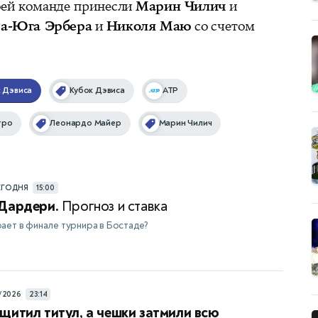
воей команде принесли
Марин Чилич
и
а-Юга Эрбера
и
Николя Маю
со счетом
 Дэвиса
Кубок Дэвиса
ATP
тро
Леонардо Майер
Марин Чилич
ЕГОДНЯ
15:00
 Дардери.
Прогноз и ставка
ает в финале турнира в Бостаде?
/2026
23:14
щитил титул, а чешки затмили всю