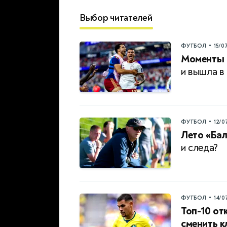
Выбор читателей
•
ФУТБОЛ
15/0
Моменты 
и вышла в 
•
ФУТБОЛ
12/0
Лето «Бал
и следа?
•
ФУТБОЛ
14/0
Топ-10 от
сменить 