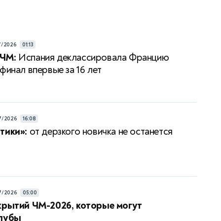
7/2026
01:13
ЧМ:
Испания деклассировала Францию
финал впервые за 16 лет
7/2026
16:08
тики»:
от дерзкого новичка не останется
7/2026
05:00
крытий ЧМ-2026, которые могут
клубы