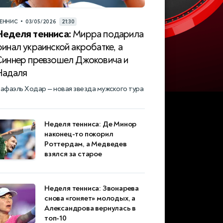
•
ЕННИС
03/05/2026
21:30
Неделя тенниса:
Мирра подарила
инал украинской акробатке, а
Синнер превзошел Джоковича и
Надаля
афаэль Ходар — новая звезда мужского тура
Неделя тенниса: Де Минор
наконец-то покорил
Роттердам, а Медведев
взялся за старое
Неделя тенниса: Звонарева
снова «гоняет» молодых, а
Александрова вернулась в
топ-10