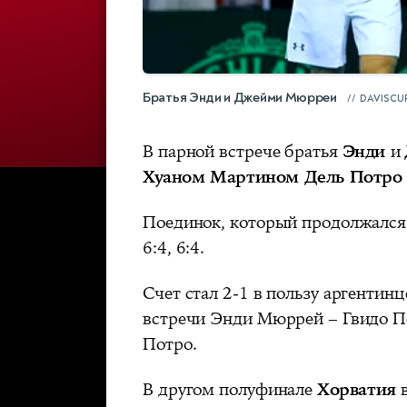
Братья Энди и Джейми Мюрреи
DAVISCU
В парной встрече братья
Энди
и
Хуаном Мартином Дель Потро
Поединок, который продолжался т
6:4, 6:4.
Счет стал 2-1 в пользу аргентин
встречи Энди Мюррей – Гвидо П
Потро.
В другом полуфинале
Хорватия