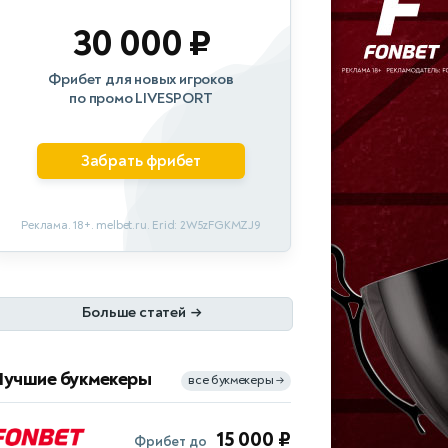
30 000 ₽
Фрибет для новых игроков
по промо LIVESPORT
Забрать фрибет
Реклама. 18+. melbet.ru. Erid: 2W5zFGKMZJ9
Больше статей
→
Лучшие букмекеры
все букмекеры
→
15 000 ₽
Фрибет до