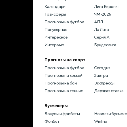
Календари
Лига Европы
Трансферы
ЧМ-2026
Прогнозы на футбол
АПЛ
Популярное
Ла Лига
Интересное
Серия А
Интервью
Бундеслига
Прогнозы на спорт
Прогнозы на футбол
Сегодня
Прогнозы на хоккей
Завтра
Прогнозы на бои
Экспрессы
Прогнозы на теннис
Дерзкая ставка
Букмекеры
Бонусы и фрибеты
Новости букмек
Фонбет
Winline