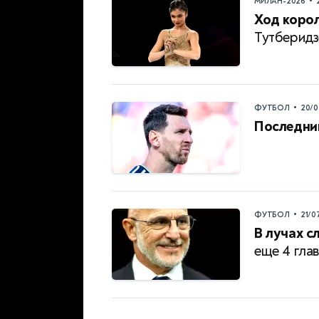
•
МИЛАН-2026
Ход коро
Тутберидзе
•
ФУТБОЛ
20/0
Последни
•
ФУТБОЛ
21/0
В лучах с
еще 4 гла