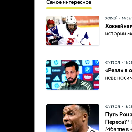
Самое интересное
•
ХОККЕЙ
14/05
Хоккейная
истории 
•
ФУТБОЛ
13/0
«Реал» в о
невыносим
•
ФУТБОЛ
13/0
Путь Рона
Переса?
Ч
Мбаппе в 