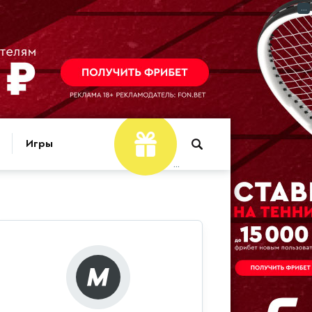
...
Игры
...