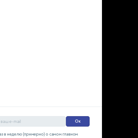
Ок
аз в неделю (примерно) о самом главном