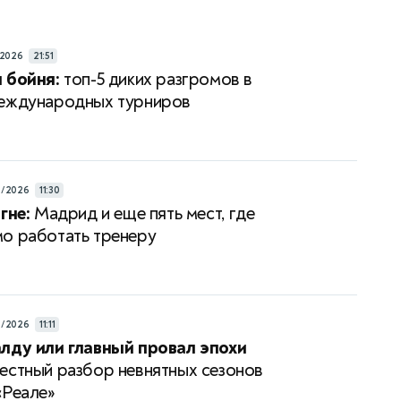
/2026
21:51
 бойня:
топ-5 диких разгромов в
международных турниров
5/2026
11:30
гне:
Мадрид и еще пять мест, где
о работать тренеру
5/2026
11:11
лду или главный провал эпохи
естный разбор невнятных сезонов
«Реале»