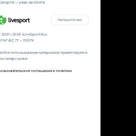
 спорте — у вас на почте
Напишите нам
 2001—2026 «LiveSport.Ru»
Л № ФС 77 — 70079
юбое использование материалов приветствуется
ри гиперссылке
ользовательское соглашение и политики