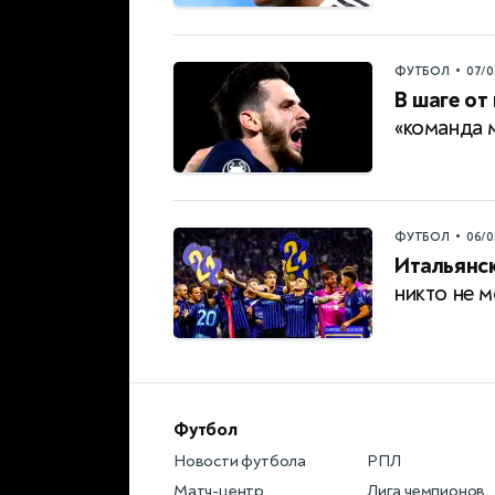
•
ФУТБОЛ
07/0
В шаге от
«команда 
•
ФУТБОЛ
06/0
Итальянск
никто не 
Футбол
Новости футбола
РПЛ
Матч-центр
Лига чемпионов