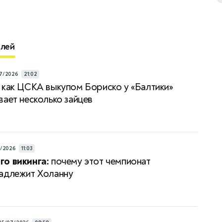
елей
7/2026
21:02
как ЦСКА выкупом Бориско у «Балтики»
вает несколько зайцев
7/2026
11:03
о викинга:
почему этот чемпионат
адлежит Холанну