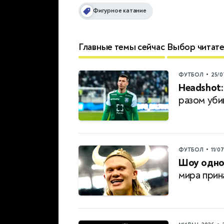
Фигурное катание
Главные темы сейчас
Выбор читат
•
ФУТБОЛ
25/0
Headshot:
разом уби
•
ФУТБОЛ
11/0
Шоу одног
мира прин