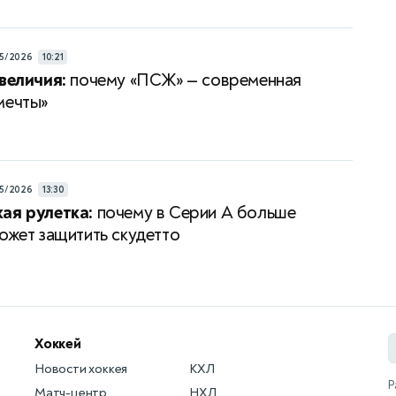
5/2026
10:21
 величия:
почему «ПСЖ» — современная
мечты»
5/2026
13:30
ая рулетка:
почему в Серии A больше
может защитить скудетто
Хоккей
Новости хоккея
КХЛ
Р
Матч-центр
НХЛ