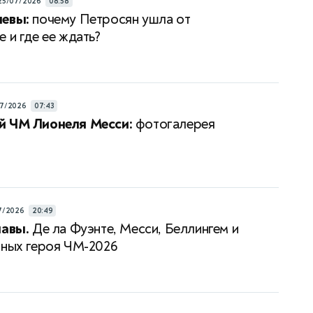
25/07/2026
08:58
левы:
почему Петросян ушла от
 и где ее ждать?
7/2026
07:43
й ЧМ Лионеля Месси:
фотогалерея
7/2026
20:49
лавы.
Де ла Фуэнте, Месси, Беллингем и
вных героя ЧМ-2026