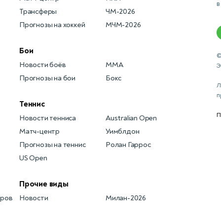
в
Трансферы
ЧМ-2026
Прогнозы на хоккей
МЧМ-2026
Бои
©
Новости боёв
MMA
Э
Прогнозы на бои
Бокс
Л
п
Теннис
П
Новости тенниса
Australian Open
Матч-центр
Уимблдон
Прогнозы на теннис
Ролан Гаррос
US Open
Прочие виды
еров
Новости
Милан-2026