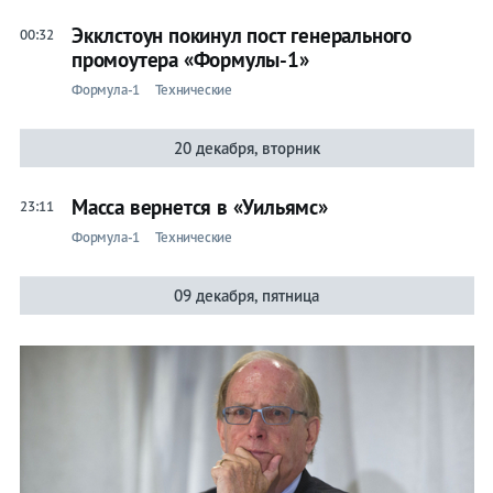
Бои
Экклстоун покинул пост генерального
00:32
промоутера «Формулы-1»
Прочие
Формула-1
Технические
Технические
20 декабря, вторник
Лента
Масса вернется в «Уильямс»
23:11
Формула-1
Технические
09 декабря, пятница
Вся
лента
Универсиада-2019
ЧМ по
фигурному
Биатлон