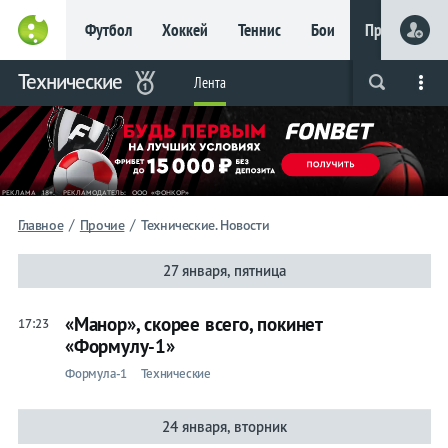
Футбол
Хоккей
Теннис
Бои
Прочие
Главное
Технические
Фрибет
Лента
Live
Вся лента
Прогнозы
Букмекеры
до 15
000 ₽
Новым
игрокам, без
условий
Футбол
/
/
Главное
Прочие
Технические. Новости
Прогнозы
27 января, пятница
на спорт
«Манор», скорее всего, покинет
17:23
Букмекеры
«Формулу-1»
Формула-1
Технические
Хоккей
24 января, вторник
Теннис