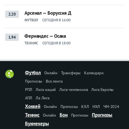
Арсенал — Боруссия Д
2.20
ФУТБОЛ
СЕГОДНЯ В 16:00
Фернандес — Осака
1.94
ТЕННИС
СЕГОДНЯ В 18:00
Футбол
Онлайн
Трансферы
Календари
Прогнозы
Вся лента
РПЛ
Лига наций
Лига чемпионов
Лига Европы
АПЛ
Ла Лига
Хоккей
Онлайн
Прогнозы
КХЛ
НХЛ
ЧМ-2024
Теннис
Бои
Прогнозы
Онлайн
Прогнозы
Букмекеры