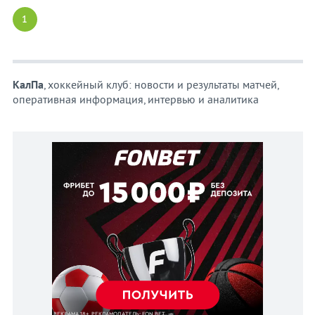
Теннис
1
Бои
Прочие
КалПа
, хоккейный клуб: новости и результаты матчей,
Игры
оперативная информация, интервью и аналитика