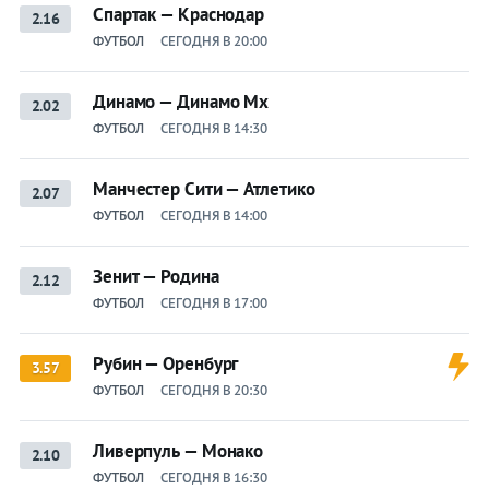
Спартак — Краснодар
2.16
ФУТБОЛ
СЕГОДНЯ В 20:00
Динамо — Динамо Мх
2.02
ФУТБОЛ
СЕГОДНЯ В 14:30
Манчестер Сити — Атлетико
2.07
ФУТБОЛ
СЕГОДНЯ В 14:00
Зенит — Родина
2.12
ФУТБОЛ
СЕГОДНЯ В 17:00
Рубин — Оренбург
3.57
ФУТБОЛ
СЕГОДНЯ В 20:30
Ливерпуль — Монако
2.10
ФУТБОЛ
СЕГОДНЯ В 16:30