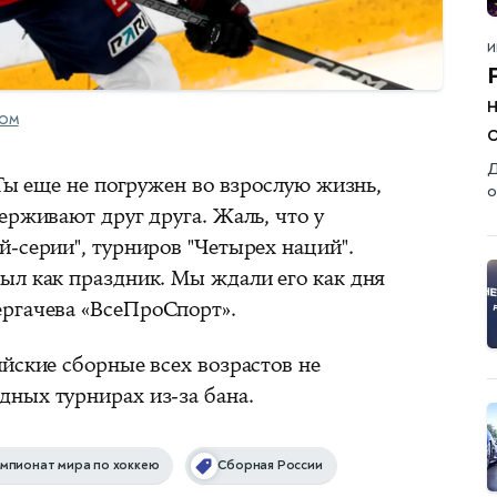
И
COM
о
Д
 Ты еще не погружен во взрослую жизнь,
о
ерживают друг друга. Жаль, что у
-серии", турниров "Четырех наций".
ыл как праздник. Мы ждали его как дня
ергачева
«ВсеПроСпорт»
.
йские сборные всех возрастов не
ных турнирах из-за бана.
мпионат мира по хоккею
Сборная России