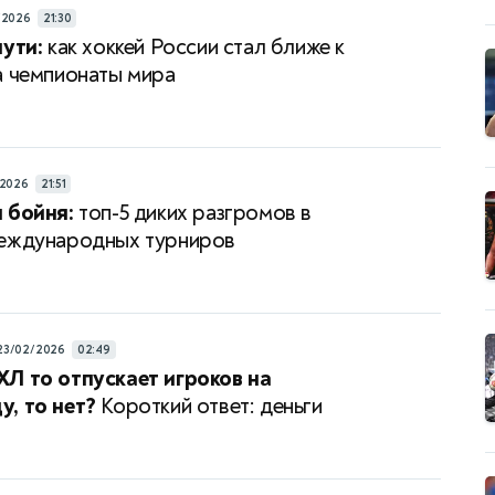
/2026
21:30
пути:
как хоккей России стал ближе к
а чемпионаты мира
/2026
21:51
 бойня:
топ-5 диких разгромов в
международных турниров
23/02/2026
02:49
Л то отпускает игроков на
, то нет?
Короткий ответ: деньги