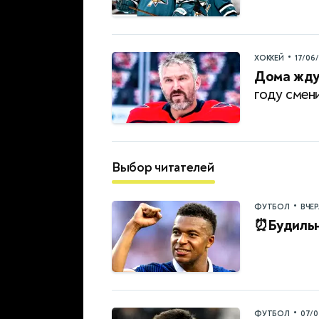
•
ХОККЕЙ
17/06
Дома жду
году смен
Выбор читателей
•
ФУТБОЛ
ВЧЕ
⏰Будильн
•
ФУТБОЛ
07/0