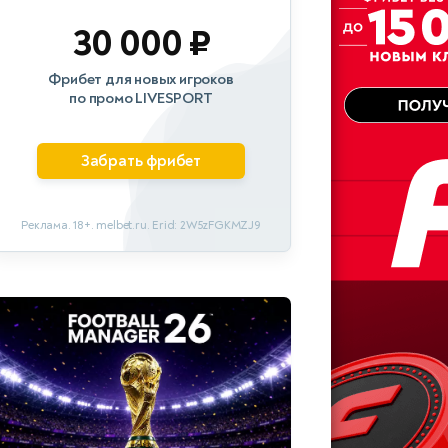
30 000 ₽
Фрибет для новых игроков
по промо LIVESPORT
Забрать фрибет
Реклама. 18+. melbet.ru. Erid: 2W5zFGKMZJ9