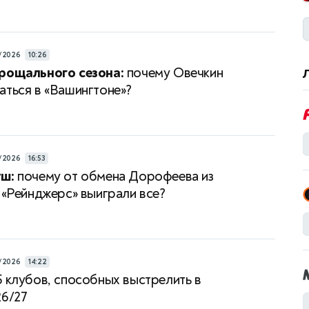
/2026
10:26
рощального сезона:
почему Овечкин
аться в «Вашингтоне»?
/2026
16:53
уш:
почему от обмена Дорофеева из
в «Рейнджерс» выиграли все?
/2026
14:22
5 клубов, способных выстрелить в
26/27