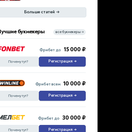
Больше статей
→
Лучшие букмекеры
все букмекеры
→
15 000 ₽
Фрибет до
Регистрация
→
Почему тут?
10 000 ₽
Фрибет всем
Регистрация
→
Почему тут?
30 000 ₽
Фрибет до
Регистрация
→
Почему тут?