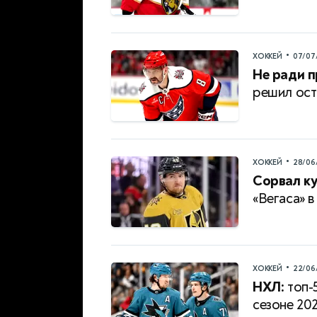
•
ХОККЕЙ
07/07
Не ради п
решил ост
•
ХОККЕЙ
28/06
Сорвал к
«Вегаса» 
•
ХОККЕЙ
22/06
НХЛ:
топ-
сезоне 20