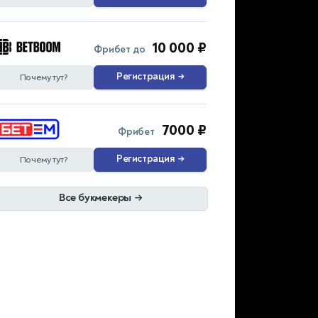
10 000 ₽
Фрибет до
Регистрация
→
Почему тут?
7000 ₽
Фрибет
Регистрация
→
Почему тут?
Все букмекеры
→