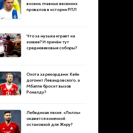
восемь главных весенних
провалов в истории РПЛ
Что за музыка играет на
хоккее? И причём тут
средневековые соборы?
Охота за рекордами: Кейн
догонит Левандовского, а
Мбаппе бросит вызов
Роналду?
Лебединая песня. «Лилль»
окажется конечной
остановкой для Жиру?