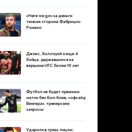
«Here we go» за деньги:
темная сторона Фабрицио
Романо
Джонс, Холлоуэй и еще 4
бойца, державшихся на
вершине UFC более 10 лет
Футбол не будет прежним:
матчи без бол-боев, «офсайд
Венгера», тренерские
запросы
Ударили в грязь лицом: