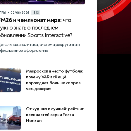
•
ГРЫ
02/06/2026
15:13
FM26 и чемпионат мира:
что
нужно знать о последнем
бновлении Sports Interactive?
етальная аналитика, система рекрутинга и
фициальное оформление
Микроскоп вместо футбола:
почему VAR всё ещё
порождает больше споров,
чем доверия
От худших к лучшей: рейтинг
всех частей серии Forza
Horizon