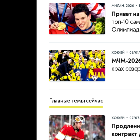
•
МИЛАН-2026
Привет из
топ-10 са
Олимпиад
•
ХОККЕЙ
06/01
МЧМ-2026
крах севе
Главные темы сейчас
•
ХОККЕЙ
07/07
Продление
контракт