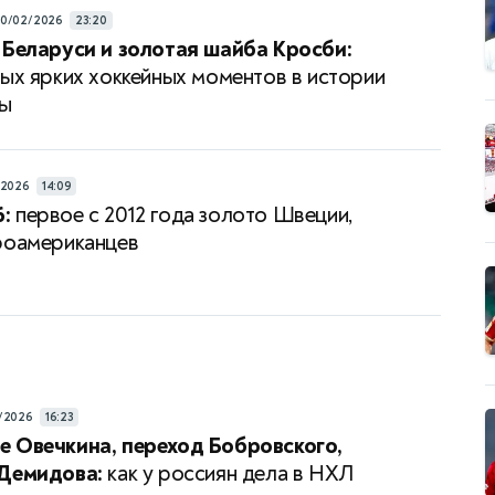
10/02/2026
23:20
 Беларуси и золотая шайба Кросби:
мых ярких хоккейных моментов в истории
ы
/2026
14:09
:
первое с 2012 года золото Швеции,
роамериканцев
/2026
16:23
 Овечкина, переход Бобровского,
 Демидова:
как у россиян дела в НХЛ