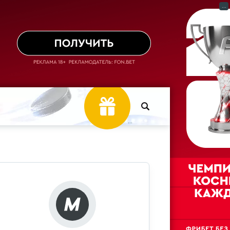
...
...