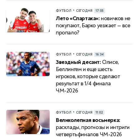
•
ФУТБОЛ
СЕГОДНЯ
17:05
Лето «Спартака»:
новичков не
покупают, Барко уезжает — все
пропало?
•
ФУТБОЛ
СЕГОДНЯ
16:34
Звездный десант:
Олисе,
Беллингем и еще шесть
игроков, которые сделают
результат в 1/4 финала
ЧМ-2026
•
ФУТБОЛ
СЕГОДНЯ
11:02
Великолепная восьмерка:
расклады, прогнозы и интриги
четвертьфиналов ЧМ-2026