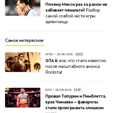
Почему Месси раз за разом не
забивает пенальти?
Разбор
самой слабой части игры
аргентинца
Самое интересное
•
ИГРЫ
26/06/2026
21:02
GTA 6:
все, что стало известно
после масштабного анонса
Rockstar
•
БОИ
26/06/2026
14:33
Провал Топурии и Пимблетта,
крах Чимаева — фавориты
стали проигрывать слишком