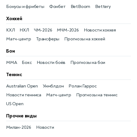
Бонусы и фрибеты
Фонбет
BetBoom
Bettery
Хоккей
КХЛ
НХЛ
ЧМ-2026
МЧМ-2026
Новости хоккея
Матч-центр
Трансферы
Прогнозы на хоккей
Бои
MMA
Бокс
Новости боёв
Прогнозы на бои
Теннис
Australian Open
Уимблдон
Ролан Гаррос
Новости тенниса
Матч-центр
Прогнозы на теннис
US Open
Прочие виды
Милан-2026
Новости