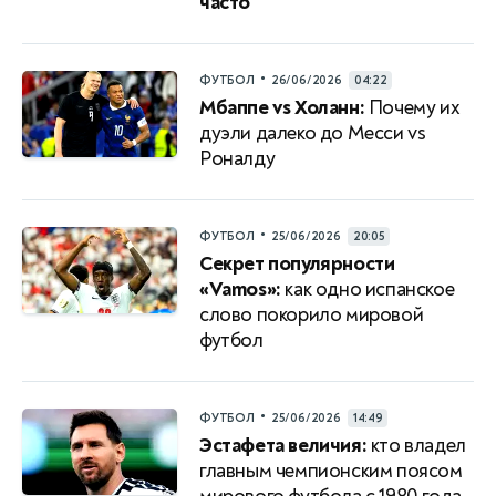
часто
•
ФУТБОЛ
26/06/2026
04:22
Мбаппе vs Холанн:
Почему их
дуэли далеко до Месси vs
Роналду
•
ФУТБОЛ
25/06/2026
20:05
Секрет популярности
«Vamos»:
как одно испанское
слово покорило мировой
футбол
•
ФУТБОЛ
25/06/2026
14:49
Эстафета величия:
кто владел
главным чемпионским поясом