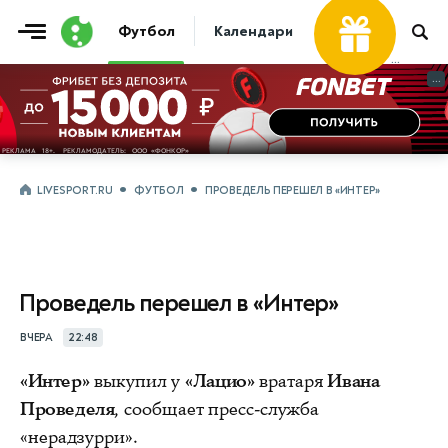
Футбол
Календари
Таблицы
Матчи
...
...
LIVESPORT.RU
ФУТБОЛ
ПРОВЕДЕЛЬ ПЕРЕШЕЛ В «ИНТЕР»
Проведель перешел в «Интер»
ВЧЕРА
22:48
«Интер»
выкупил у
«Лацио»
вратаря
Ивана
Проведеля
, сообщает пресс-служба
«нерадзурри».