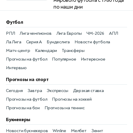
мирового футбола с 1980 года
по наши дни
Футбол
РПЛ
Лига чемпионов
Лига Европы
ЧМ-2026
АПЛ
Ла Лига
Серия А
Бундеслига
Новости футбола
Матч-центр
Календари
Трансферы
Прогнозы на футбол
Популярное
Интересное
Интервью
Прогнозы на спорт
Сегодня
Завтра
Экспрессы
Дерзкая ставка
Прогнозы на футбол
Прогнозы на хоккей
Прогнозы на бои
Прогнозы на теннис
Букмекеры
Новости букмекеров
Winline
Мелбет
Зенит