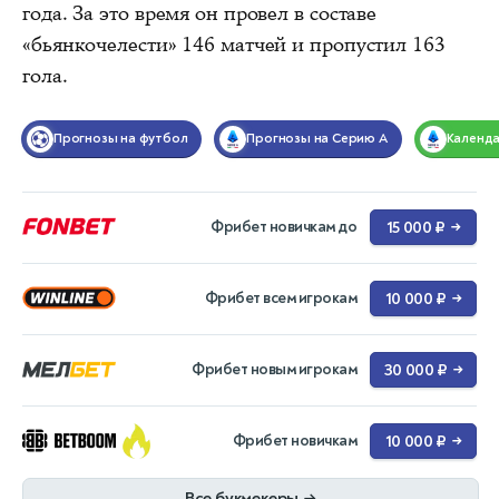
года. За это время он провел в составе
«бьянкочелести» 146 матчей и пропустил 163
гола.
Прогнозы на футбол
Прогнозы на Серию А
Календ
Фрибет новичкам до
15 000 ₽
→
Фрибет всем игрокам
10 000 ₽
→
Фрибет новым игрокам
30 000 ₽
→
Фрибет новичкам
10 000 ₽
→
Все букмекеры