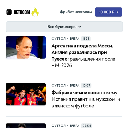
Фрибет новичкам
10 000 ₽
→
Все букмекеры
→
•
ФУТБОЛ
ВЧЕРА
11:28
Аргентина подвела Месси,
Англия развалилась при
Тухеле:
размышления после
ЧМ-2026
•
ФУТБОЛ
ВЧЕРА
10:07
Фабрика чемпионов:
почему
Испания правит и в мужском, и
в женском футболе
•
ФУТБОЛ
ВЧЕРА
07:54