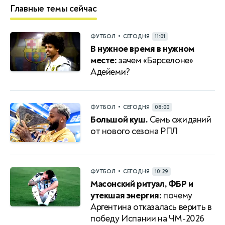
Главные темы сейчас
•
ФУТБОЛ
СЕГОДНЯ
11:01
В нужное время в нужном
месте:
зачем «Барселоне»
Адейеми?
•
ФУТБОЛ
СЕГОДНЯ
08:00
Большой куш.
Семь ожиданий
от нового сезона РПЛ
•
ФУТБОЛ
СЕГОДНЯ
10:29
Масонский ритуал, ФБР и
утекшая энергия:
почему
Аргентина отказалась верить в
победу Испании на ЧМ-2026