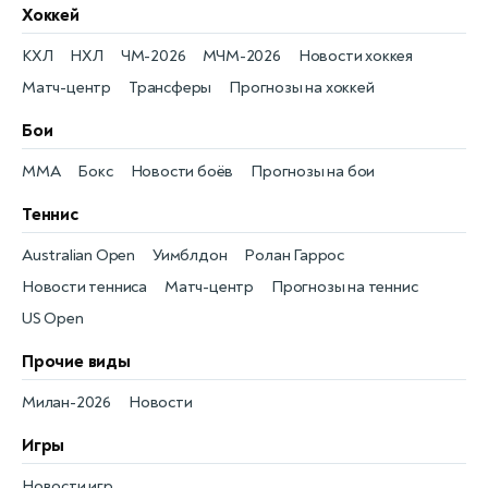
Хоккей
КХЛ
НХЛ
ЧМ-2026
МЧМ-2026
Новости хоккея
Матч-центр
Трансферы
Прогнозы на хоккей
Бои
MMA
Бокс
Новости боёв
Прогнозы на бои
Теннис
Australian Open
Уимблдон
Ролан Гаррос
Новости тенниса
Матч-центр
Прогнозы на теннис
US Open
Прочие виды
Милан-2026
Новости
Игры
Новости игр