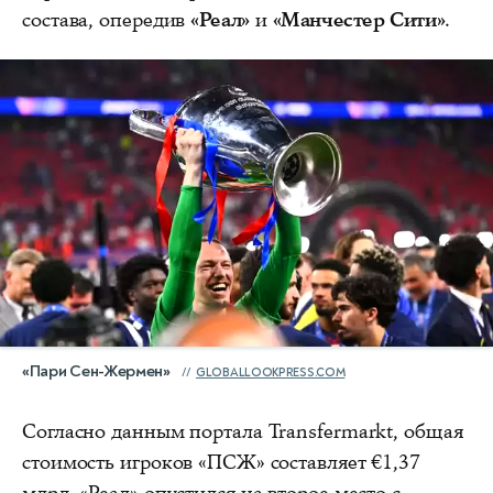
состава, опередив
«Реал»
и
«Манчестер Сити»
.
«Пари Сен-Жермен»
GLOBALLOOKPRESS.COM
Согласно данным портала Transfermarkt, общая
стоимость игроков «ПСЖ» составляет €1,37