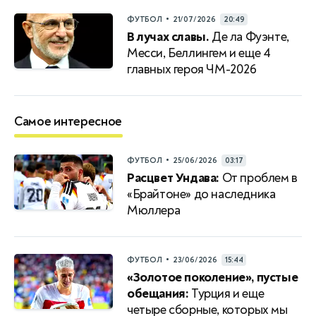
•
ФУТБОЛ
21/07/2026
20:49
В лучах славы.
Де ла Фуэнте,
Месси, Беллингем и еще 4
главных героя ЧМ-2026
Самое интересное
•
ФУТБОЛ
25/06/2026
03:17
Расцвет Ундава:
От проблем в
«Брайтоне» до наследника
Мюллера
•
ФУТБОЛ
23/06/2026
15:44
«Золотое поколение», пустые
обещания:
Турция и еще
четыре сборные, которых мы