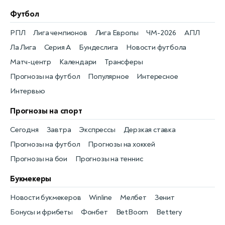
Футбол
РПЛ
Лига чемпионов
Лига Европы
ЧМ-2026
АПЛ
Ла Лига
Серия А
Бундеслига
Новости футбола
Матч-центр
Календари
Трансферы
Прогнозы на футбол
Популярное
Интересное
Интервью
Прогнозы на спорт
Сегодня
Завтра
Экспрессы
Дерзкая ставка
Прогнозы на футбол
Прогнозы на хоккей
Прогнозы на бои
Прогнозы на теннис
Букмекеры
Новости букмекеров
Winline
Мелбет
Зенит
Бонусы и фрибеты
Фонбет
BetBoom
Bettery