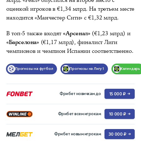
млрд. «Реал» опустился на второе место с
оценкой игроков в €1,34 млрд. На третьем месте
находится «Манчестер Сити» с €1,32 млрд.
В топ-5 также входят
«Арсенал»
(€1,23 млрд) и
«Барселона»
(€1,17 млрд), финалист Лиги
чемпионов и чемпион Испании соответственно.
Прогнозы на футбол
Прогнозы на Лигу 1
Календарь
Фрибет новичкам до
15 000 ₽
→
Фрибет всем игрокам
10 000 ₽
→
Фрибет новым игрокам
30 000 ₽
→