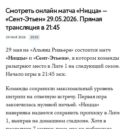
Смотреть онлайн матча «Ницца» —
«Сент-Этьен» 29.05.2026. Прямая
трансляция в 21:45
29 МАЯ 2026
20:50
29 мая на «Альянц Ривьера» состоится матч
«Ниццы»
и
«Сент-Этьена»
, в котором команды
разыграют место в Лиге 1 на следующий сезон.
Начало игры в 21:45 мск.
Команды сохранили максимальный уровень
интриги на ответную встречу. Первая игра
закончилась нулевой ничьей. «Ницца»
наверняка надеется сохранить прописку в Лиге
1, выиграв на домашнем стадионе. Хотя в
последних 7 матчах дома она не побеждала.