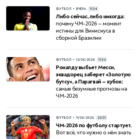
•
ФУТБОЛ
ВЧЕРА
11:04
Либо сейчас, либо никогда:
почему ЧМ-2026 — момент
истины для Винисиуса в
сборной Бразилии
•
ФУТБОЛ
12/06/2026
11:04
Роналду выбьет Месси,
эквадорец заберет «Золотую
бутсу», а Парагвай — кубок:
самые безумные прогнозы на
ЧМ-2026
•
ФУТБОЛ
11/06/2026
20:01
ЧМ-2026 по футболу стартует.
Вот всё, что нужно о нём знать