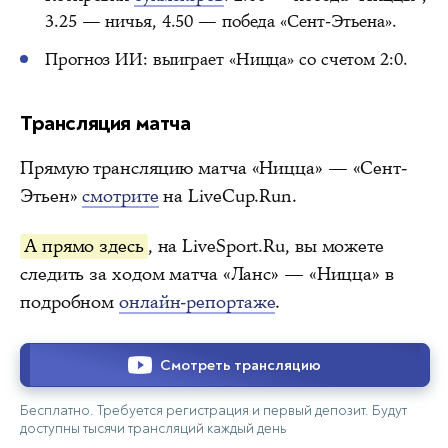
3.25 — ничья, 4.50 — победа «Сент-Этьена».
Прогноз ИИ: выиграет «Ницца» со счетом 2:0.
Трансляция матча
Прямую трансляцию матча «Ницца» — «Сент-
Этьен»
смотрите
на LiveCup.Run.
А прямо здесь
, на LiveSport.Ru, вы можете
следить за ходом матча «Ланс» — «Ницца» в
подробном
онлайн-репортаже
.
Смотреть трансляцию
Бесплатно. Требуется регистрация и первый депозит. Будут
доступны тысячи трансляций каждый день