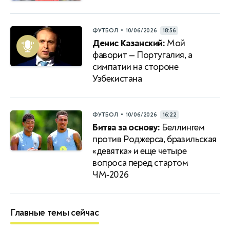
•
ФУТБОЛ
10/06/2026
18:56
Денис Казанский:
Мой
фаворит — Португалия, а
симпатии на стороне
Узбекистана
•
ФУТБОЛ
10/06/2026
16:22
Битва за основу:
Беллингем
против Роджерса, бразильская
«девятка» и еще четыре
вопроса перед стартом
ЧМ‑2026
Главные темы сейчас