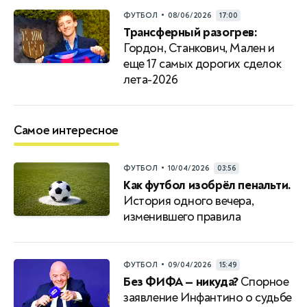
•
ФУТБОЛ
08/06/2026
17:00
Трансферный разогрев:
Гордон, Станкович, Мален и
еще 17 самых дорогих сделок
лета-2026
Самое интересное
•
ФУТБОЛ
10/04/2026
03:56
Как футбол изобрёл пенальти.
История одного вечера,
изменившего правила
•
ФУТБОЛ
09/04/2026
15:49
Без ФИФА — никуда?
Спорное
заявление Инфантино о судьбе